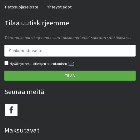
Tietosuojaseloste
Yhteystiedot
Tilaa uutiskirjeemme
Tilaamalla uutiskirjeemme saat uusimmat edut suoraan sähköpostiisi.
Hyväksyn henkilötietojen tallentamisen (
lue
)
TILAA
Seuraa meitä
Maksutavat