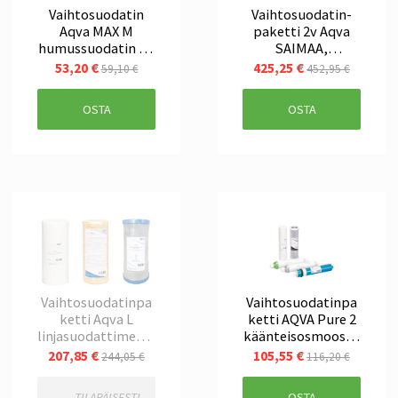
Vaihtosuodatin
Vaihtosuodatin-
Aqva MAX M
paketti 2v Aqva
humussuodatin M-
SAIMAA,
koon myös rauta,
kokonaisuuteen,
53,20 €
425,25 €
59,10 €
452,95 €
mangaania
makealle vedelle
OSTA
OSTA
Vaihtosuodatinpa
Vaihtosuodatinpa
ketti Aqva L
ketti AQVA Pure 2
linjasuodattimeen,
käänteisosmoosila
bakteerit-humus
itteeseen, 1-2v
207,85 €
105,55 €
244,05 €
116,20 €
TILAPÄISESTI
OSTA