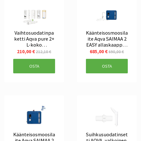
Vaihtosuodatinpa
Käänteisosmoosila
ketti Aqva pure 2+
ite Aqva SAIMAA 2
L-koko
EASY allaskaappiin
käänteisosmoosila
asennettava
210,00 €
685,00 €
212,10 €
690,00 €
itteistokokonaisu
uteen
OSTA
OSTA
Käänteisosmoosila
Suihkusuodatinset
ite Aqva SAIMAA 2
ti AQVA, valkoinen.