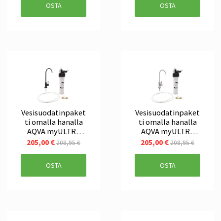
OSTA
OSTA
Vesisuodatinpaket
Vesisuodatinpaket
ti omalla hanalla
ti omalla hanalla
AQVA myULTRA
AQVA myULTRA
ECO, musta
ECO, RST
205,00 €
205,00 €
208,95 €
208,95 €
OSTA
OSTA