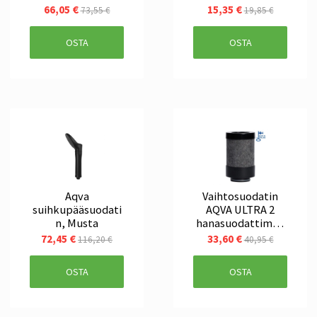
e
66,05 €
15,35 €
73,55 €
19,85 €
OSTA
OSTA
Aqva
Vaihtosuodatin
suihkupääsuodati
AQVA ULTRA 2
n, Musta
hanasuodattimell
e
72,45 €
33,60 €
116,20 €
40,95 €
OSTA
OSTA