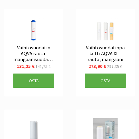
Vaihtosuodatin
Vaihtosuodatinpa
AQVA rauta-
ketti AQVA XL -
mangaanisuodatin
rauta, mangaani
20 tuuman BB / XL-
131,25 €
273,90 €
141,75 €
297,35 €
koko
OSTA
OSTA