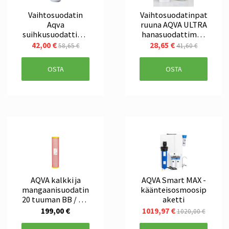
Vaihtosuodatin
Vaihtosuodatinpat
Aqva
ruuna AQVA ULTRA
suihkusuodattime
hanasuodattimell
en AQ004V
e
42,00 €
28,65 €
58,65 €
41,60 €
OSTA
OSTA
AQVA kalkki ja
AQVA Smart MAX -
mangaanisuodatin
käänteisosmoosip
20 tuuman BB / XL-
aketti
koko
199,00 €
1019,97 €
1020,00 €