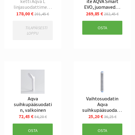
ketti Aqva L
ite AQVA Smart
linjasuodattimeen
EVO, juomaveden
- humus, haju,
puhdistamiseen 32
178,00 €
269,85 €
201,45 €
282,45 €
maku
L/h, 1,5 L säiliöllä
TILAPÄISESTI
OSTA
LOPPU
Aqva
Vaihtosuodatin
suihkupääsuodati
Aqva
n, valkoinen
suihkupääsuodatti
meen
72,45 €
25,20 €
84,20 €
36,25 €
OSTA
OSTA