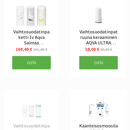
Vaihtosuodatinpa
Vaihtosuodatinpat
ketti 1v Aqva
ruuna keraaminen
Saimaa
AQVA ULTRA
kokonaisuuteen
hanasuodattimell
169,40 €
18,00 €
201,45 €
30,80 €
e
OSTA
OSTA
Vaihtosuodatinpa
Käänteisosmoosila