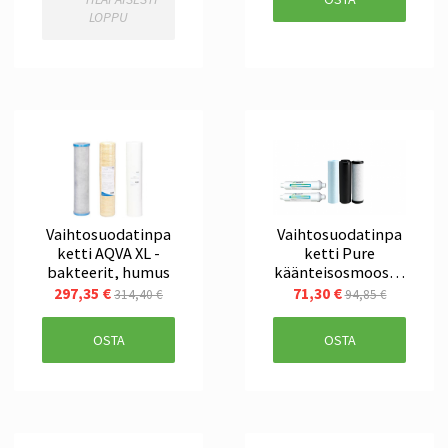
LOPPU
Vaihtosuodatinpa
Vaihtosuodatinpa
ketti AQVA XL -
ketti Pure
bakteerit, humus
käänteisosmoosila
itteeseen
297,35 €
71,30 €
314,40 €
94,85 €
OSTA
OSTA