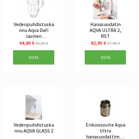
Vedenpuhdistuska
Hanasuodatin
nnu Aqva Dafi
AQVA ULTRA 2,
lasinen
RST
juomakannu
44,80 €
82,95 €
80,90 €
87,40 €
OSTA
OSTA
Vedenpuhdistuska
Erikoissovite Aqva
nnu AQVA GLASS 2
Ultra
hanasuodattimell