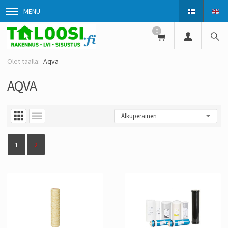
MENU
0
Aqva
AQVA
1
2