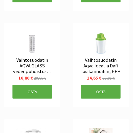
Vaihtosuodatin
Vaihtosuodatin
AQVA GLASS
Aqva Ideal ja Dafi
vedenpuhdistuska
lasikannuihin, PH+
nnuun
16,80 €
14,65 €
28,65 €
22,05 €
OSTA
OSTA