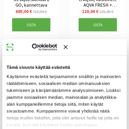
GO, kannettava
AQVA FRESH +
AQVA
685,00 €
120,00 €
710,00 €
135,45 €
suihkupääsuodati
n
OSTA
OSTA
Tämä sivusto käyttää evästeitä
Käytämme evästeitä tarjoamamme sisällön ja mainosten
räätälöimiseen, sosiaalisen median ominaisuuksien
Suihkusuodatin
Suihkusuodatinset
tukemiseen ja kävijämäärämme analysoimiseen. Lisäksi
Aqva Fresh,
ti AQVA, musta.
jaamme sosiaalisen median, mainosalan ja analytiikka-
vaaleanpunainen,
AQVA FRESH +
suodatus raudat ja
AQVA
alan kumppaneillemme tietoja siitä, miten käytät
82,95 €
120,00 €
135,45 €
metallit
suihkupääsuodati
sivustoamme. Kumppanimme voivat yhdistää näitä
n
tietoja muihin tietoihin, joita olet antanut heille tai joita on
OSTA
OSTA
kerätty, kun olet käyttänyt heidän palvelujaan.