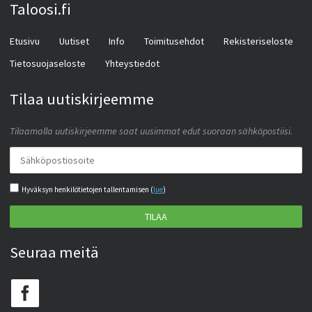
Taloosi.fi
Etusivu
Uutiset
Info
Toimitusehdot
Rekisteriseloste
Tietosuojaseloste
Yhteystiedot
Tilaa uutiskirjeemme
Tilaamalla uutiskirjeemme saat uusimmat edut suoraan sähköpostiisi.
Hyväksyn henkilötietojen tallentamisen (
lue
)
TILAA
Seuraa meitä