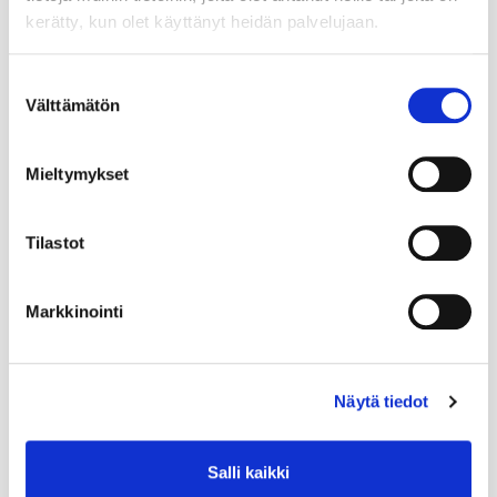
kerätty, kun olet käyttänyt heidän palvelujaan.
Suostumuksen
Välttämätön
valinta
Mieltymykset
Tilastot
Markkinointi
Näytä tiedot
Salli kaikki