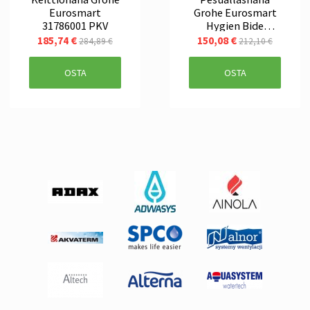
Eurosmart
Grohe Eurosmart
31786001 PKV
Hygien Bide
23124003
185,74 €
150,08 €
284,89 €
212,10 €
OSTA
OSTA