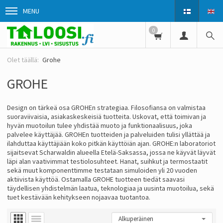
MENU
0
Grohe
GROHE
Design on tärkeä osa GROHEn strategiaa. Filosofiansa on valmistaa
suoraviivaisia, asiakaskeskeisiä tuotteita. Uskovat, että toimivan ja
hyvän muotoilun tulee yhdistää muoto ja funktionaalisuus, joka
palvelee käyttäjää. GROHEn tuotteiden ja palveluiden tulisi yllättää ja
ilahduttaa käyttäjiään koko pitkän käyttöiän ajan. GROHE:n laboratoriot
sijaitsevat Scharwaldin alueella Etelä-Saksassa, jossa ne käyvät läyvät
läpi alan vaativimmat testiolosuhteet. Hanat, suihkut ja termostaatit
sekä muut komponenttimme testataan simuloiden yli 20 vuoden
aktiivista käyttöä. Ostamalla GROHE tuotteen tiedät saavasi
täydellisen yhdistelmän laatua, teknologiaa ja uusinta muotoilua, sekä
tuet kestävään kehitykseen nojaavaa tuotantoa.