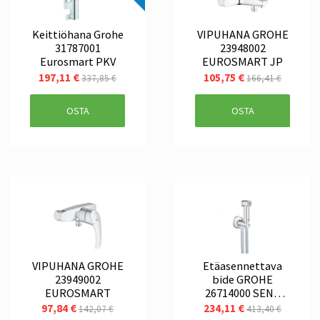
Keittiöhana Grohe
VIPUHANA GROHE
31787001
23948002
Eurosmart PKV
EUROSMART JP
197,11 €
105,75 €
337,85 €
166,41 €
OSTA
OSTA
VIPUHANA GROHE
Etäasennettava
23949002
bide GROHE
EUROSMART
26714000 SENA
Trigger spray 35
97,84 €
234,11 €
142,07 €
413,40 €