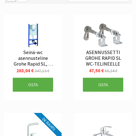
Seinä-wc
ASENNUSSETTI
asennusteline
GROHE RAPID SL
Grohe Rapid SL, 3-
WC-TELINEELLE
in-1
203,04 €
47,50 €
347,13 €
69,24 €
OSTA
OSTA
0€ RAHTI!