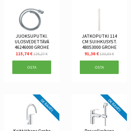
JUOKSUPUTKI.
JATKOPUTKI 114
ULOSVEDETTÄVÄ
CM SUIHKUSYST.
46246000 GROHE
48053000 GROHE
115,74 €
91,36 €
129,27 €
133,03 €
OSTA
OSTA
0€ RAHTI!
0€ RAHTI!
Keittiöhana Grohe
Pesuallashana