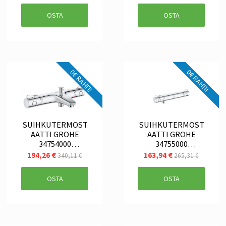
OSTA
OSTA
0€ RAHTI!
0€ RAHTI!
SUIHKUTERMOST
SUIHKUTERMOST
AATTI GROHE
AATTI GROHE
34754000
34755000
GROHTHERM 800
GROHTHERM 800
194,26 €
163,94 €
340,11 €
265,31 €
JP
OSTA
OSTA