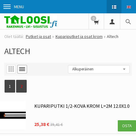
MENU
0
Putket ja osat
Kupariputket ja osat krom
Altech
ALTECH
1
2
KUPARIPUTKI 1/2-KOVA KROM L=2M 12.0X1.0
25,38 €
39,41 €
OSTA