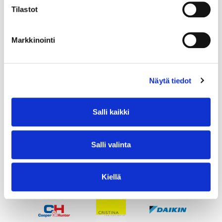
Tilastot
Markkinointi
Näytä tiedot
Salli kaikki
Salli valinta
Kiellä