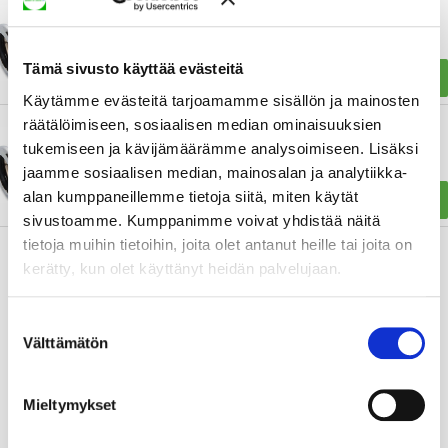
PURISTUSLIITIN CU ALTECH 15X3/8 SK KROMI
Tämä sivusto käyttää evästeitä
15,94 €
OSTA
Käytämme evästeitä tarjoamamme sisällön ja mainosten
räätälöimiseen, sosiaalisen median ominaisuuksien
PURISTUSLIITIN CU ALTECH 15X1/2 SK KROMI
tukemiseen ja kävijämäärämme analysoimiseen. Lisäksi
jaamme sosiaalisen median, mainosalan ja analytiikka-
17,16 €
alan kumppaneillemme tietoja siitä, miten käytät
OSTA
sivustoamme. Kumppanimme voivat yhdistää näitä
tietoja muihin tietoihin, joita olet antanut heille tai joita on
kerätty, kun olet käyttänyt heidän palvelujaan.
Suostumuksen
Välttämätön
valinta
Mieltymykset