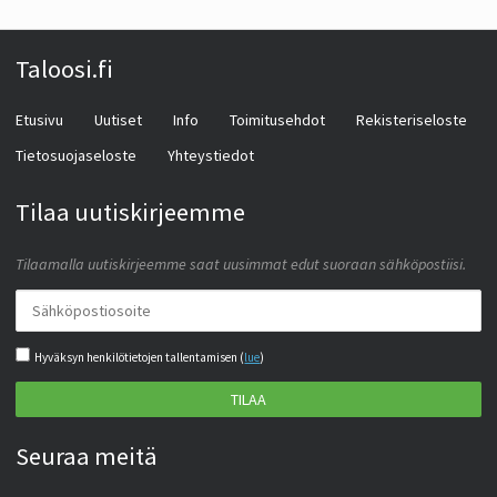
Taloosi.fi
Etusivu
Uutiset
Info
Toimitusehdot
Rekisteriseloste
Tietosuojaseloste
Yhteystiedot
Tilaa uutiskirjeemme
Tilaamalla uutiskirjeemme saat uusimmat edut suoraan sähköpostiisi.
Hyväksyn henkilötietojen tallentamisen (
lue
)
TILAA
Seuraa meitä