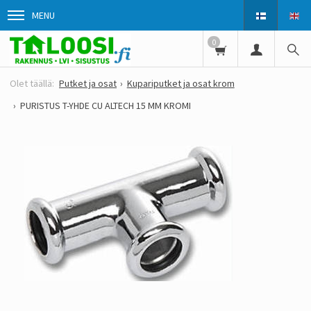
MENU
0
Putket ja osat
Kupariputket ja osat krom
PURISTUS T-YHDE CU ALTECH 15 MM KROMI