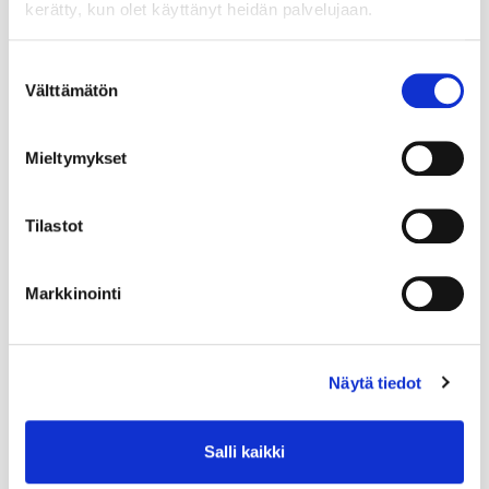
kerätty, kun olet käyttänyt heidän palvelujaan.
Suostumuksen
Välttämätön
valinta
Mieltymykset
Tilastot
Markkinointi
Näytä tiedot
Salli kaikki