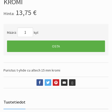
KROMI
13,75
€
Hinta:
Määrä:
kpl
OSTA
Puristus t-yhde cu altech 15 mm kromi
Tuotetiedot