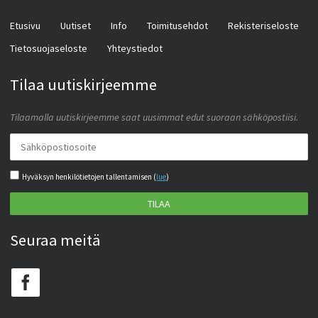
Etusivu
Uutiset
Info
Toimitusehdot
Rekisteriseloste
Tietosuojaseloste
Yhteystiedot
Tilaa uutiskirjeemme
Tilaamalla uutiskirjeemme saat uusimmat edut suoraan sähköpostiisi.
Hyväksyn henkilötietojen tallentamisen (
lue
)
TILAA
Seuraa meitä