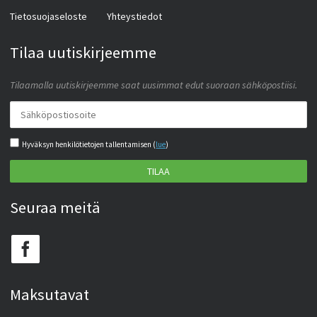
Tietosuojaseloste
Yhteystiedot
Tilaa uutiskirjeemme
Tilaamalla uutiskirjeemme saat uusimmat edut suoraan sähköpostiisi.
Hyväksyn henkilötietojen tallentamisen (
lue
)
TILAA
Seuraa meitä
Maksutavat