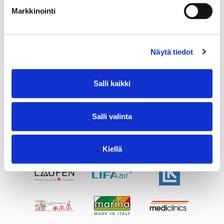
Markkinointi
Näytä tiedot
Salli kaikki
Salli valinta
Kiellä