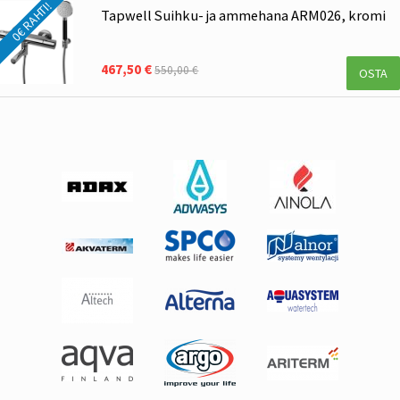
0€ RAHTI!
Tapwell Suihku- ja ammehana ARM026, kromi
467,50 €
550,00 €
OSTA