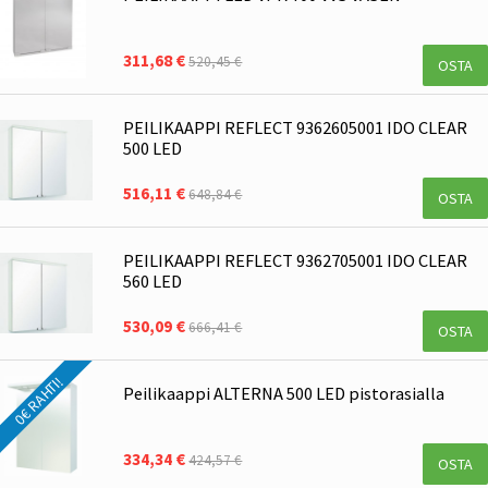
311,68 €
520,45 €
OSTA
PEILIKAAPPI REFLECT 9362605001 IDO CLEAR
500 LED
516,11 €
648,84 €
OSTA
PEILIKAAPPI REFLECT 9362705001 IDO CLEAR
560 LED
530,09 €
666,41 €
OSTA
0€ RAHTI!
Peilikaappi ALTERNA 500 LED pistorasialla
334,34 €
424,57 €
OSTA