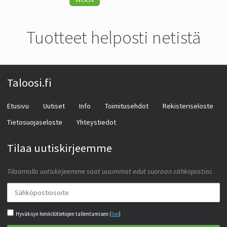
Tuotteet helposti netistä
Taloosi.fi
Etusivu
Uutiset
Info
Toimitusehdot
Rekisteriseloste
Tietosuojaseloste
Yhteystiedot
Tilaa uutiskirjeemme
Tilaamalla uutiskirjeemme saat uusimmat edut suoraan sähköpostiisi.
Hyväksyn henkilötietojen tallentamisen (
lue
)