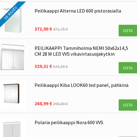
0€ RAHTI!
Peilikaappi Alterna LED 600 pistorasialla
372,90 €
471,75 €
OSTA
PEILIKAAPPI Tammiholma NEMI 50x62x14,5
CM 28 W LED VVS vikavirtasuojakytkin
329,31 €
523,30 €
OSTA
Peilikaappi Kiba LOOK60 led panel, pähkinä
268,99 €
298,00 €
OSTA
Polaria peilikaappi Nora 600 VVS