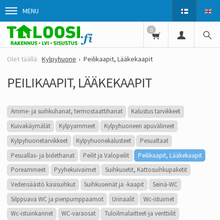
MENU
0
Kylpyhuone
Peilikaapit, Lääkekaapit
PEILIKAAPIT, LÄÄKEKAAPIT
Amme- ja suihkuhanat, termostaattihanat
Kalustus tarvikkeet
Kuivakäymälät
Kylpyammeet
Kylpyhuoneen apuvälineet
Kylpyhuonetarvikkeet
Kylpyhuonekalusteet
Pesualtaat
Pesuallas- ja bidethanat
Peilit ja Valopeilit
Peilikaapit, Lääkekaapit
Poreammeet
Pyyhekuivaimet
Suihkusetit, Kattosuihkupaketit
Vedensäästö käsisuihkut
Suihkuseinät ja -kaapit
Seinä-WC
Silppuava WC ja pienpumppaamot
Urinaalit
Wc-istuimet
Wc-istuinkannet
WC-varaosat
Tuloilmalaitteet-ja venttiilit