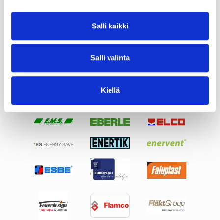
Salli kaikki
Salli valinta
Kiellä