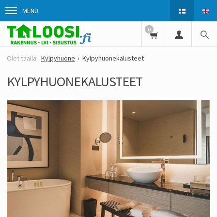
MENU
0
Kylpyhuone
Kylpyhuonekalusteet
KYLPYHUONEKALUSTEET