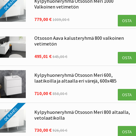
0€ RAHTI!
Kylpýhuoneryhmä Otsoson Meri 1000
Valkoinen vetimetön
779,00 €
1009,00 €
OSTA
Otsoson Aava kalusteryhmä 800 valkoinen
vetimetön
495,01 €
645,00 €
OSTA
Kylpyhuoneryhmä Otsoson Meri 600,
laatikoilla ja altaalla eri värejä, 600x485
710,00 €
858,00 €
OSTA
0€ RAHTI!
Kylpyhuoneryhmä Otsoson Meri 800 altaalla,
vetolaatikolla
730,00 €
926,00 €
OSTA