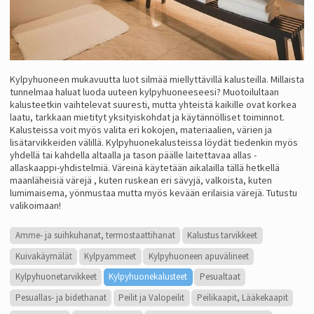
Kylpyhuoneen mukavuutta luot silmää miellyttävillä kalusteilla. Millaista
tunnelmaa haluat luoda uuteen kylpyhuoneeseesi? Muotoilultaan
kalusteetkin vaihtelevat suuresti, mutta yhteistä kaikille ovat korkea
laatu, tarkkaan mietityt yksityiskohdat ja käytännölliset toiminnot.
Kalusteissa voit myös valita eri kokojen, materiaalien, värien ja
lisätarvikkeiden välillä. Kylpyhuonekalusteissa löydät tiedenkin myös
yhdellä tai kahdella altaalla ja tason päälle laitettavaa allas -
allaskaappi-yhdistelmiä. Väreinä käytetään aikalailla tällä hetkellä
maanläheisiä värejä , kuten ruskean eri sävyjä, valkoista, kuten
lumimaisema, yönmustaa mutta myös kevään erilaisia värejä. Tutustu
valikoimaan!
Amme- ja suihkuhanat, termostaattihanat
Kalustus tarvikkeet
Kuivakäymälät
Kylpyammeet
Kylpyhuoneen apuvälineet
Kylpyhuonetarvikkeet
Kylpyhuonekalusteet
Pesualtaat
Pesuallas- ja bidethanat
Peilit ja Valopeilit
Peilikaapit, Lääkekaapit