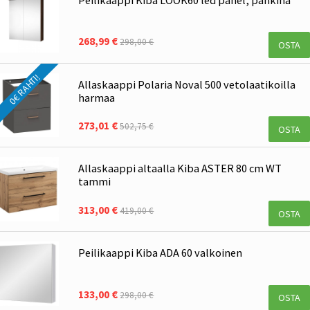
268,99 €
298,00 €
OSTA
0€ RAHTI!
Allaskaappi Polaria Noval 500 vetolaatikoilla
harmaa
273,01 €
502,75 €
OSTA
Allaskaappi altaalla Kiba ASTER 80 cm WT
tammi
313,00 €
419,00 €
OSTA
Peilikaappi Kiba ADA 60 valkoinen
133,00 €
298,00 €
OSTA