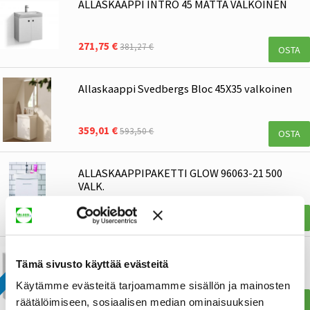
ALLASKAAPPI INTRO 45 MATTA VALKOINEN
271,75 €
381,27 €
OSTA
Allaskaappi Svedbergs Bloc 45X35 valkoinen
359,01 €
593,50 €
OSTA
ALLASKAAPPIPAKETTI GLOW 96063-21 500
VALK.
358,39 €
450,55 €
OSTA
0€ RAHTI!
Allaskaappi Polaria Noval 500 vetolaatikoilla
Tämä sivusto käyttää evästeitä
valkoinen
Käytämme evästeitä tarjoamamme sisällön ja mainosten
248,88 €
457,07 €
OSTA
räätälöimiseen, sosiaalisen median ominaisuuksien