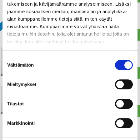
tukemiseen ja kävijämäärämme analysoimiseen. Lisäksi
0€ RAHTI!
jaamme sosiaalisen median, mainosalan ja analytiikka-
Allaskaappi Polaria Noval 600 valkoinen
alan kumppaneillemme tietoja siitä, miten käytät
sivustoamme. Kumppanimme voivat yhdistää näitä
291,05 €
485,43 €
tietoja muihin tietoihin, joita olet antanut heille tai joita on
OSTA
kerätty, kun olet käyttänyt heidän palvelujaan.
Pyykkikaappi Otsoson 400 eri värisenä, sopii
Aalto, Aava, Minimeri, Meri
Suostumuksen
Välttämätön
valinta
756,70 €
OSTA
Mieltymykset
Pyykkikaappi Otsoson 400 valkoinen
vetimetön, sopii Aalto, aava, Minimeri, Meri
Tilastot
617,05 €
756,70 €
OSTA
Markkinointi
Otsoson Romeo 45 allas+kaappi