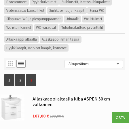
Poreammeet
Pyyhekuivaimet
Suihkusetit, Kattosuihkupaketit
Vedensäästö käsisuihkut
Suihkuseinät ja -kaapit
Seinä-WC
Silppuava WC ja pienpumppaamot
Urinaalit
Wc-istuimet
Wc-istuinkannet
WC-varaosat
Tuloilmalaitteet-ja venttiilit
Allaskaappi altaalla
Allaskaappi ilman tasoa
Pyykkikaapit, Korkeat kaapit, komerot
1
2
3
Allaskaappi altaalla Kiba ASPEN 50 cm
valkoinen
167,00 €
199,00 €
OSTA