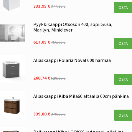
333,95 €
377,80 €
OSTA
Pyykkikaappi Otsoson 400, sopii Susa,
Marilyn, Miniclever
617,05 €
756,70 €
OSTA
Allaskaappi Polaria Noval 600 harmaa
268,74 €
528,36 €
OSTA
Allaskaappi Kiba Mila60 altaalla 60cm pähkinä
339,00 €
379,00 €
OSTA
Peilikaappi Kiba LOOK60 led panel, pähkinä