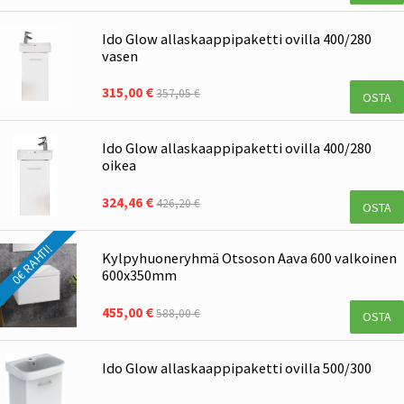
Ido Glow allaskaappipaketti ovilla 400/280
vasen
315,00 €
357,05 €
OSTA
Ido Glow allaskaappipaketti ovilla 400/280
oikea
324,46 €
426,20 €
OSTA
0€ RAHTI!
Kylpyhuoneryhmä Otsoson Aava 600 valkoinen
600x350mm
455,00 €
588,00 €
OSTA
Ido Glow allaskaappipaketti ovilla 500/300