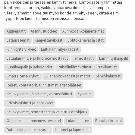
parvekkeiden ja terassien lämmittimeksi. Lämpösäteily lämmittää
kohteensa suoraan, vaikka ympäröivä ilma olisi viileämpää.
Säteilylämmitin soveltuu myös kohdelämmitykseen, kuten esim.
työpisteen lämmittämiseen viileissä tiloissa.
Aggregaatit
Asennustuotteet
Aurinkosähkö­järjestelmät
Latausasemat
Kaapelitarvikkeet
Johtokanavat ja listat
Kiinnitystarvikkeet
Lattialämmityskaapelit
Lattialämmitys- ja huonetermostaatit
Termostaatit
Lämmityskaapelit
Kumikaapelit ja jatkojohdot
Puhallinlämmittimet
Putkikattilat
Smart Home-Älykoti
Sulanapitokaapelit ja matot
Sähkökalusteet
Releet, kontaktorit, tunnistimet ja teholähteet
Kellokytkimet , Ajastimet, valonsäätimet
Kytkimet
Erikoiskytkimet ja -tarvikkeet
Kellokytkimet, termostaatit ja valaistuksenohjaus
Ohjaimet ja himmennystarvikkeet
Liitäntälaitteet
Rasiat ja kotelot
Datarasiat ja antennirasiat
Liittimet ja läpiviennit