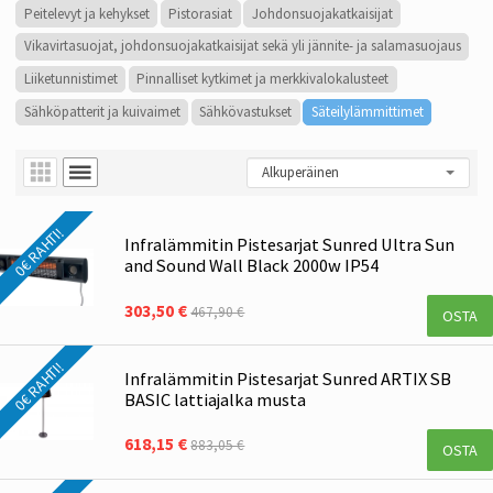
Peitelevyt ja kehykset
Pistorasiat
Johdonsuojakatkaisijat
Vikavirtasuojat, johdonsuojakatkaisijat sekä yli jännite- ja salamasuojaus
Liiketunnistimet
Pinnalliset kytkimet ja merkkivalokalusteet
Sähköpatterit ja kuivaimet
Sähkövastukset
Säteilylämmittimet
0€ RAHTI!
Infralämmitin Pistesarjat Sunred Ultra Sun
and Sound Wall Black 2000w IP54
303,50 €
467,90 €
OSTA
0€ RAHTI!
Infralämmitin Pistesarjat Sunred ARTIX SB
BASIC lattiajalka musta
618,15 €
883,05 €
OSTA