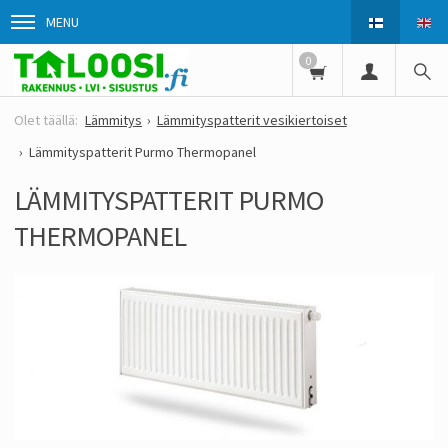
MENU
0
Lämmitys
Lämmityspatterit vesikiertoiset
Lämmityspatterit Purmo Thermopanel
LÄMMITYSPATTERIT PURMO
THERMOPANEL