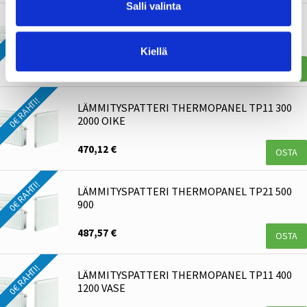
Salli valinta
0€ RAHTI!
LÄMMITYSPATTERI THERMOPANEL TP11 900
700 VASEN
Kiellä
422,68 €
OSTA
0€ RAHTI!
LÄMMITYSPATTERI THERMOPANEL TP11 300
2000 OIKE
470,12 €
OSTA
0€ RAHTI!
LÄMMITYSPATTERI THERMOPANEL TP21 500
900
487,57 €
OSTA
0€ RAHTI!
LÄMMITYSPATTERI THERMOPANEL TP11 400
1200 VASE