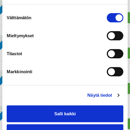
0€ RAHTI!
1000 VASE
Suostumuksen
376,88 €
Välttämätön
OSTA
valinta
0€ RAHTI!
LÄMMITYSPATTERI THERMOPANEL TP22 300
Mieltymykset
900
427,58 €
OSTA
Tilastot
0€ RAHTI!
LÄMMITYSPATTERI THERMOPANEL TP11 600
Markkinointi
400 OIKEA
344,00 €
OSTA
Näytä tiedot
0€ RAHTI!
LÄMMITYSPATTERI THERMOPANEL TP22 500
3000
Salli kaikki
1234,42 €
OSTA