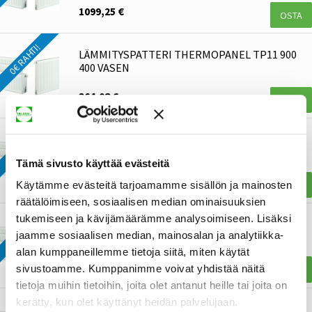
1099,25 €
OSTA
0€ RAHTI!
LÄMMITYSPATTERI THERMOPANEL TP11 900
400 VASEN
364,08 €
OSTA
0€ RAHTI!
LÄMMITYSPATTERI THERMOPANEL TP11 300
1800 OIKE
Tämä sivusto käyttää evästeitä
448,54 €
OSTA
Käytämme evästeitä tarjoamamme sisällön ja mainosten
räätälöimiseen, sosiaalisen median ominaisuuksien
0€ RAHTI!
tukemiseen ja kävijämäärämme analysoimiseen. Lisäksi
LÄMMITYSPATTERI THERMOPANEL TP21 500
jaamme sosiaalisen median, mainosalan ja analytiikka-
700
alan kumppaneillemme tietoja siitä, miten käytät
438,87 €
sivustoamme. Kumppanimme voivat yhdistää näitä
OSTA
tietoja muihin tietoihin, joita olet antanut heille tai joita on
kerätty, kun olet käyttänyt heidän palvelujaan.
LÄMMITYSPATTERI THERMOPANEL TP11 400