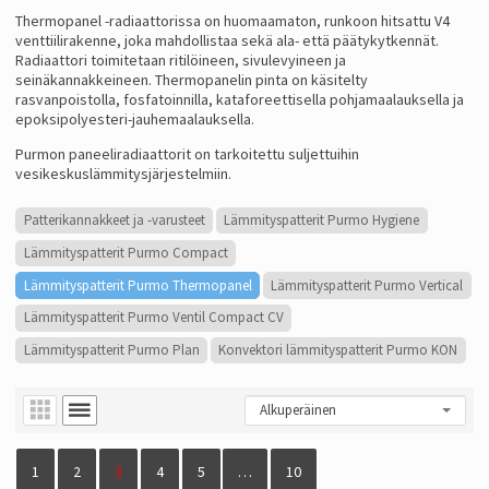
Thermopanel -radiaattorissa on huomaamaton, runkoon hitsattu V4
venttiilirakenne, joka mahdollistaa sekä ala- että päätykytkennät.
Radiaattori toimitetaan ritilöineen, sivulevyineen ja
seinäkannakkeineen. Thermopanelin pinta on käsitelty
rasvanpoistolla, fosfatoinnilla, kataforeettisella pohjamaalauksella ja
epoksipolyesteri-jauhemaalauksella.
Purmon paneeliradiaattorit on tarkoitettu suljettuihin
vesikeskuslämmitysjärjestelmiin.
Patterikannakkeet ja -varusteet
Lämmityspatterit Purmo Hygiene
Lämmityspatterit Purmo Compact
Lämmityspatterit Purmo Thermopanel
Lämmityspatterit Purmo Vertical
Lämmityspatterit Purmo Ventil Compact CV
Lämmityspatterit Purmo Plan
Konvektori lämmityspatterit Purmo KON
1
2
3
4
5
…
10