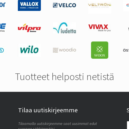
Tuotteet helposti netistä
Tilaa uutiskirjeemme
Tilaamalla uutiskirjeemme saat uusimmat edut
suoraan sähköpostiisi.