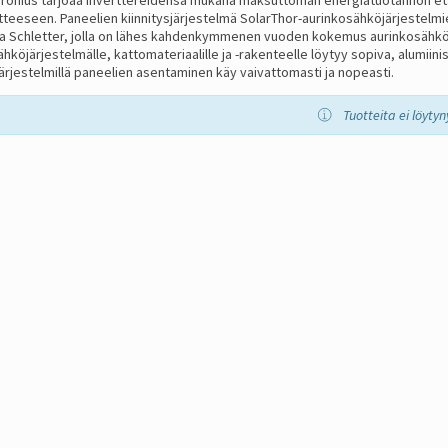
itteeseen. Paneelien kiinnitysjärjestelmä SolarThor-aurinkosähköjärjestelmi
ja Schletter, jolla on lähes kahdenkymmenen vuoden kokemus aurinkosähköpa
hköjärjestelmälle, kattomateriaalille ja -rakenteelle löytyy sopiva, alumiinis
järjestelmillä paneelien asentaminen käy vaivattomasti ja nopeasti.
Tuotteita ei löytyn