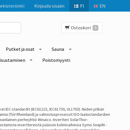
ekisteröinti
Kirjaudu sisään
FI
EN
Ostoskori
0
Putket ja osat
Sauna
isustaminen
Poistomyynti
at IEC-standardit (IEC61215, IEC61730, UL1703). Niiden pitkän
mia (TüV Rheinland) ja valmistusprosessit ISO-laatustandardien
ilainen perheyhtiö Winaico. Invertteri SolarThor-
istamista inverttereistä pääosin kolmivaiheisia Symo SnapIN -
äseurantasovelluksen, joka voidaan aktivoida esimerkiksi