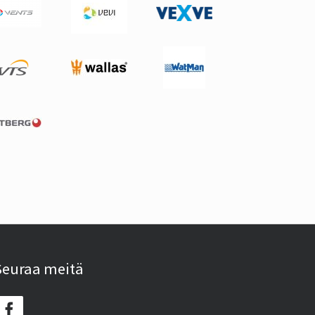
Seuraa meitä