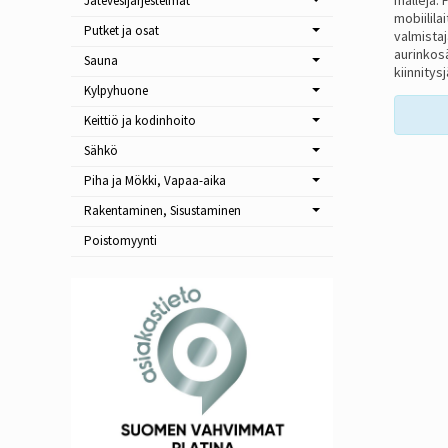
Jätevesijärjestelmät
mobiilila
Putket ja osat
valmista
aurinkosä
Sauna
kiinnitys
Kylpyhuone
Keittiö ja kodinhoito
Sähkö
Piha ja Mökki, Vapaa-aika
Rakentaminen, Sisustaminen
Poistomyynti