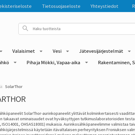
ekisteriseloste
Tietosuojaseloste
Yhteystiedot
R
Valaisimet
Vesi
Jätevesijärjestelmät
ähkö
Piha ja Mökki, Vapaa-aika
Rakentaminen, S
SolarThor
ARTHOR
hköpaneelit SolarThor-aurinkopaneelit ylittävät kolminkertaisesti vaadittav
en takaavat ominaisuudet ovat hyväksyttyjen tutkimuslaboratorioiden testaa
, ISO14001, OHSAS18001) mukaisia. Aurinkosähköpaneelimme valmistaa taiwan
ähköjärjestelmissä käytetään itävaltalaisen perheyrityksen Froniuksen valm
 Fronius tarjoaa inverttereidensä mukana maksuttoman energiatuotannon et