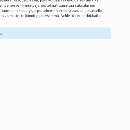
en paneelien kiinnitysjärjestelmät toimittaa saksalainen
neelien kiinnitysjärjestelmien valmistuksesta. Jokaiselle
ta valmistettu kiinnitysjärjestelmä. Schletterin laadukkailla
yt.