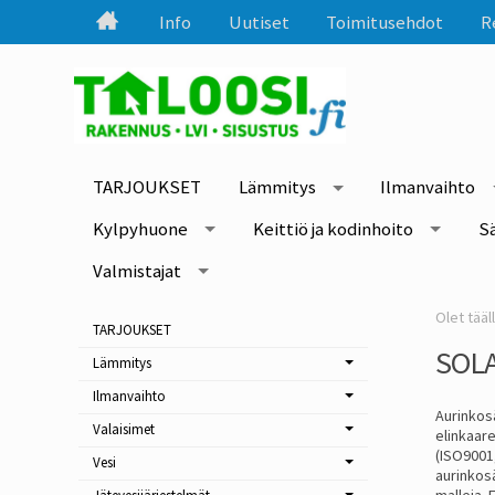
Info
Uutiset
Toimitusehdot
R
TARJOUKSET
Lämmitys
Ilmanvaihto
Kylpyhuone
Keittiö ja kodinhoito
S
Valmistajat
TARJOUKSET
SOL
Lämmitys
Ilmanvaihto
Aurinkosä
Valaisimet
elinkaar
(ISO9001
Vesi
aurinkos
malleja.