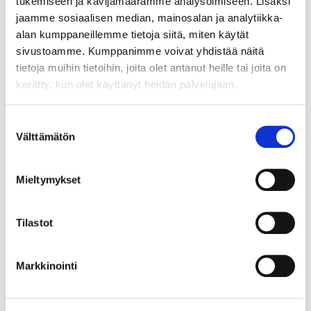
tukemiseen ja kävijämäärämme analysoimiseen. Lisäksi
jaamme sosiaalisen median, mainosalan ja analytiikka-
alan kumppaneillemme tietoja siitä, miten käytät
sivustoamme. Kumppanimme voivat yhdistää näitä
tietoja muihin tietoihin, joita olet antanut heille tai joita on
kerätty, kun olet käyttänyt heidän palvelujaan.
Suostumuksen
Välttämätön
valinta
Mieltymykset
Tilastot
Markkinointi