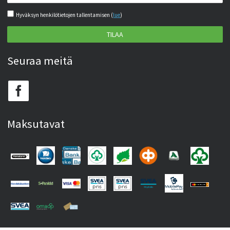
Hyväksyn henkilötietojen tallentamisen (
lue
)
TILAA
Seuraa meitä
Maksutavat