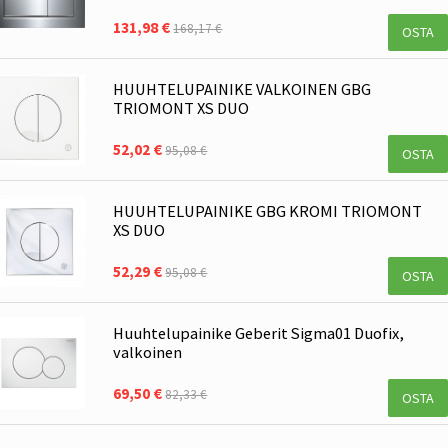
131,98 €
168,17 €
OSTA
HUUHTELUPAINIKE VALKOINEN GBG
TRIOMONT XS DUO
52,02 €
95,08 €
OSTA
HUUHTELUPAINIKE GBG KROMI TRIOMONT
XS DUO
52,29 €
95,08 €
OSTA
Huuhtelupainike Geberit Sigma01 Duofix,
valkoinen
69,50 €
82,33 €
OSTA