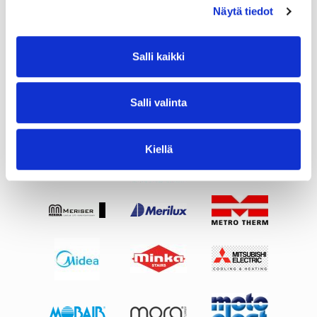
Näytä tiedot
Salli kaikki
Salli valinta
Kiellä