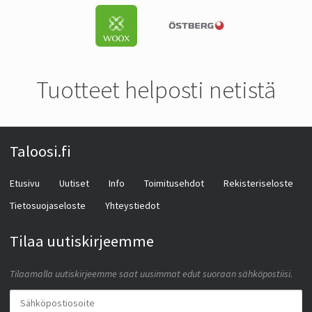
Tuotteet helposti netistä
Taloosi.fi
Etusivu
Uutiset
Info
Toimitusehdot
Rekisteriseloste
Tietosuojaseloste
Yhteystiedot
Tilaa uutiskirjeemme
Tilaamalla uutiskirjeemme saat uusimmat edut suoraan sähköpostiisi.