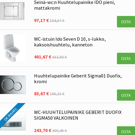
Seinä-wc:n Huuhtelupainike IDO pieni,
mattakromi
97,17 €
104,67 €
OSTA
WC-istuin Ido Seven D 10, s-lukko,
kaksoishuuhtelu, kanneton
401,67 €
663,90 €
OSTA
Huuhtelupainike Geberit Sigma01 Duofix,
kromi
83,67 €
108,31 €
OSTA
0€ RAHTI!
WC-HUUHTELUPAINIKE GEBERIT DUOFIX
SIGMA50 VALKOINEN
243,70 €
300,45 €
OSTA