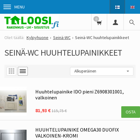
MENU
0
Kylpyhuone
Seinä-WC
Seinä-WC huuhtelupainikkeet
SEINÄ-WC HUUHTELUPAINIKKEET
Huuhtelupainike IDO pieni Z6908301001,
valkoinen
81,93 €
115,75 €
OSTA
HUUHTELUPAINIKE OMEGA30 DUOFIX
VALKOINEN-KROMI