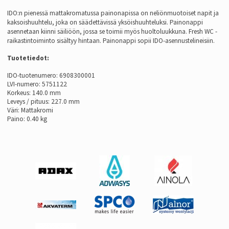
IDO:n pienessä mattakromatussa painonapissa on neliönmuotoiset napit ja
kaksoishuuhtelu, joka on säädettävissä yksöishuuhteluksi. Painonappi
asennetaan kiinni säiliöön, jossa se toimii myös huoltoluukkuna. Fresh WC -
raikastintoiminto sisältyy hintaan. Painonappi sopii IDO-asennustelineisiin.
Tuotetiedot:
IDO-tuotenumero: 6908300001
LVI-numero: 5751122
Korkeus: 140.0 mm
Leveys / pituus: 227.0 mm
Väri: Mattakromi
Paino: 0.40 kg