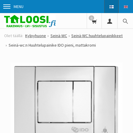
MENU
0
Kylpyhuone
Seinä-WC
Seinä-WC huuhtelupainikkeet
Seinä-wc:n Huuhtelupainike IDO pieni, mattakromi