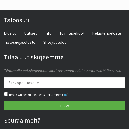
Taloosi.fi
Etusivu
Uutiset
Info
Toimitusehdot
Rekisteriseloste
Tietosuojaseloste
Yhteystiedot
Tilaa uutiskirjeemme
Tilaamalla uutiskirjeemme saat uusimmat edut suoraan sähköpostiisi.
Hyväksyn henkilötietojen tallentamisen (
lue
)
TILAA
Seuraa meitä