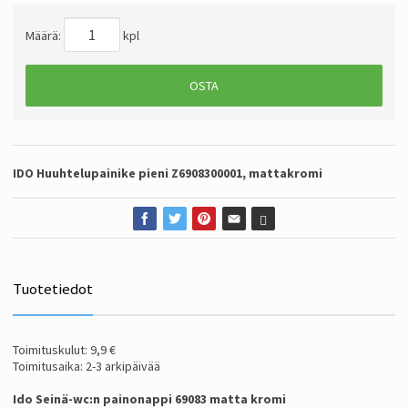
Määrä:
kpl
OSTA
Huuhtelupainike pieni Z6908300001, mattakromi
IDO
Tuotetiedot
Toimituskulut: 9,9 €
Toimitusaika: 2-3 arkipäivää
Ido Seinä-wc:n painonappi 69083 matta kromi