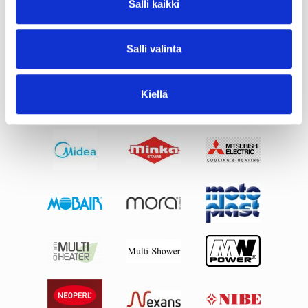
Salli kaikki
Salli valinta
Kiellä