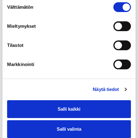
Suostumuksen
Välttämätön
valinta
Mieltymykset
Tilastot
Markkinointi
Näytä tiedot
Salli kaikki
Salli valinta