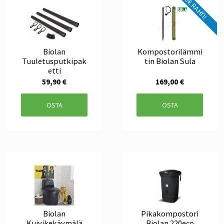
0€ RAHTI!
Biolan
Kompostorilämmi
Tuuletusputkipak
tin Biolan Sula
etti
59,90 €
169,00 €
OSTA
OSTA
Biolan
Pikakompostori
Kuivikekäymälä
Biolan 220eco