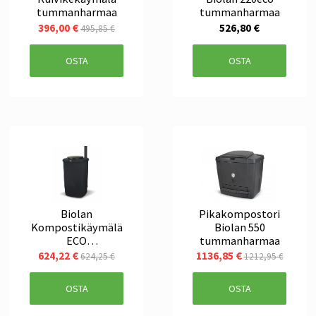
tummanharmaa
tummanharmaa
396,00 €
526,80 €
495,85 €
OSTA
OSTA
Biolan
Pikakompostori
Kompostikäymälä
Biolan 550
ECO
tummanharmaa
tummanharmaa
624,22 €
1136,85 €
624,25 €
1212,95 €
OSTA
OSTA