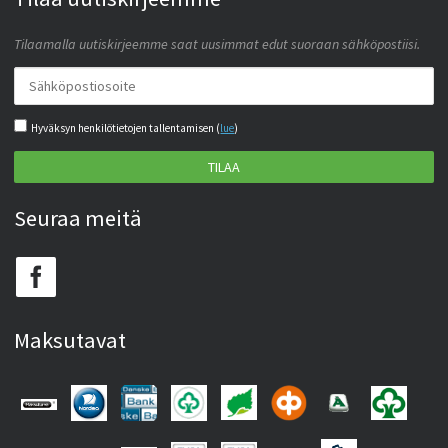
Tilaamalla uutiskirjeemme saat uusimmat edut suoraan sähköpostiisi.
Hyväksyn henkilötietojen tallentamisen (
lue
)
TILAA
Seuraa meitä
Maksutavat