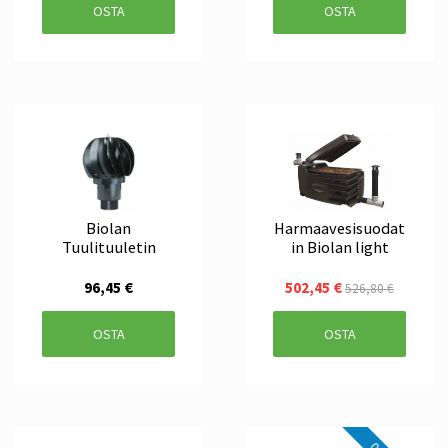
OSTA
OSTA
Biolan
Harmaavesisuodat
Tuulituuletin
in Biolan light
96,45 €
502,45 €
526,80 €
OSTA
OSTA