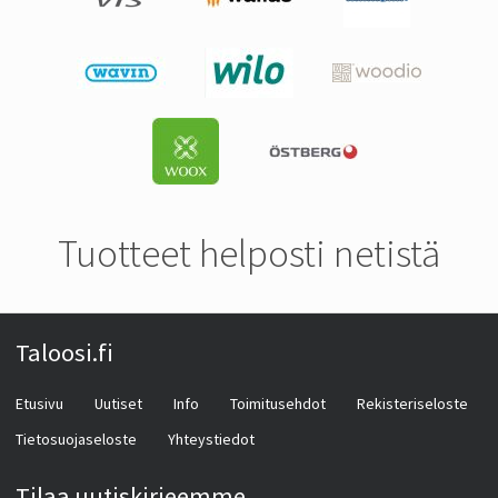
Tuotteet helposti netistä
Taloosi.fi
Etusivu
Uutiset
Info
Toimitusehdot
Rekisteriseloste
Tietosuojaseloste
Yhteystiedot
Tilaa uutiskirjeemme