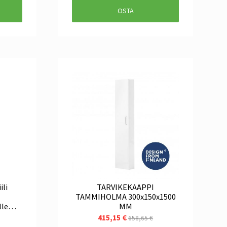
OSTA
ili
TARVIKEKAAPPI
TAMMIHOLMA 300x150x1500
lle
MM
415,15 €
658,65 €