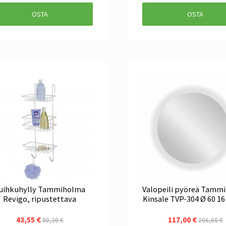
OSTA
OSTA
uihkuhylly Tammiholma
Valopeili pyöreä Tamm
Revigo, ripustettava
Kinsale TVP-304 Ø 60 1
43,55 €
117,00 €
80,20 €
206,00 €