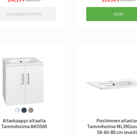
365,55 €
365,55 €
TILAPÄISESTI LOPPU
OSTA
Allaskaappi altaalla
Posliininen allasta
Tammiholma AKO500
Tammiholma ML39Gsov
50-60-80 cm leveil