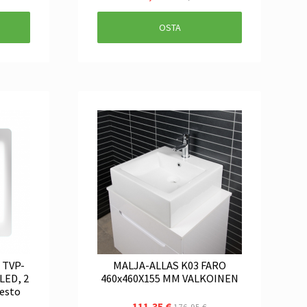
OSTA
 TVP-
MALJA-ALLAS K03 FARO
LED, 2
460x460X155 MM VALKOINEN
nesto
111,35 €