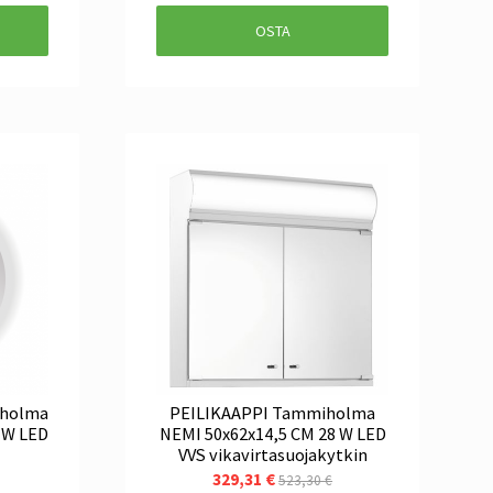
OSTA
iholma
PEILIKAAPPI Tammiholma
6 W LED
NEMI 50x62x14,5 CM 28 W LED
VVS vikavirtasuojakytkin
329,31 €
523,30 €