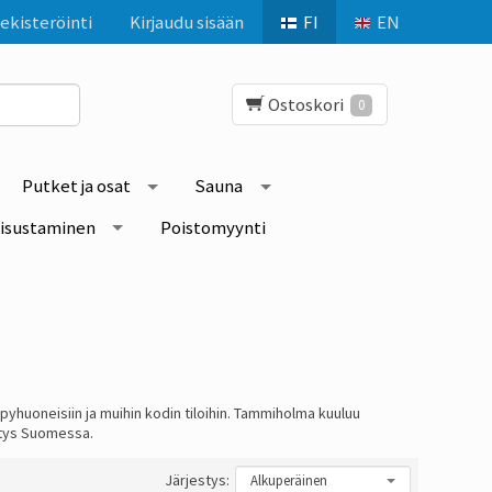
ekisteröinti
Kirjaudu sisään
FI
EN
Ostoskori
0
Putket ja osat
Sauna
isustaminen
Poistomyynti
yhuoneisiin ja muihin kodin tiloihin. Tammiholma kuuluu
itys Suomessa.
Järjestys: