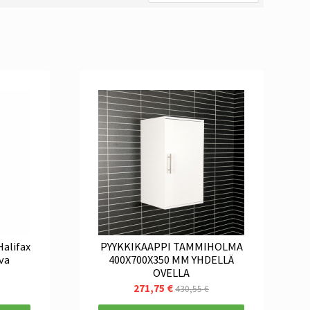
alifax
PYYKKIKAAPPI TAMMIHOLMA
va
400X700X350 MM YHDELLÄ
OVELLA
271,75 €
430,55 €