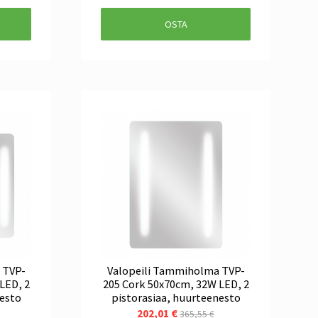
OSTA
 TVP-
Valopeili Tammiholma TVP-
LED, 2
205 Cork 50x70cm, 32W LED, 2
nesto
pistorasiaa, huurteenesto
202,01 €
365,55 €