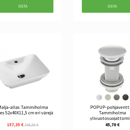
OSTA
OSTA
Malja-allas Tammiholma
POPUP-pohjaventti
ves 52x40X11,5 cm eri värejä
Tammiholma
ylivuotosuojattomi
altaille, eri väreja
157,35 €
45,70 €
238,55 €