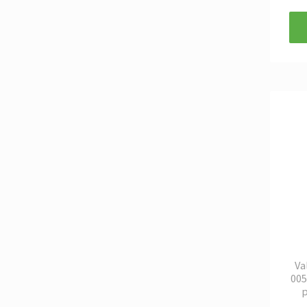
Va
005
p