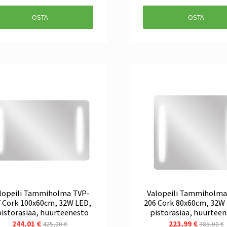
OSTA
OSTA
lopeili Tammiholma TVP-
Valopeili Tammiholma
 Cork 100x60cm, 32W LED,
206 Cork 80x60cm, 32W 
pistorasiaa, huurteenesto
pistorasiaa, huurtee
244,01 €
223,99 €
425,00 €
385,00 €