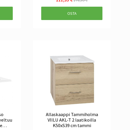
176,95 €
OSTA
so
Allaskaappi Tammiholma
eltuu
VIILU AKL-T 2 laatikoilla
le
K50xS39 cm tammi