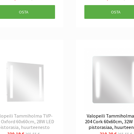
OSTA
OSTA
lopeili Tammiholma TVP-
Valopeili Tammiholma
 Oxford 60x60cm, 28W LED
204 Cork 60x60cm, 32W 
istorasia, huurteenesto
pistorasiaa, huurtee
230,19 €
210,20 €