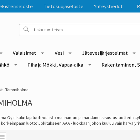
ekisteriseloste
Tietosuojaseloste
Yhteystiedot
R
Valaisimet
Vesi
Jätevesijärjestelmät
ähkö
Piha ja Mökki, Vapaa-aika
Rakentaminen, S
Tammiholma
MIHOLMA
ma Oy:n kuluttajatuoteosasto maahantuo ja markkinoi sisustustuotteita kylp
n korkeimpaan luottoluokitukseen AAA - luokkaan johon kuuluu vain harva yr