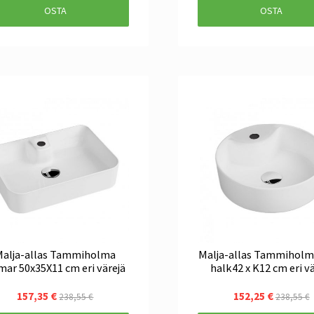
OSTA
OSTA
Malja-allas Tammiholma
Malja-allas Tammiholm
ar 50x35X11 cm eri värejä
halk42 x K12 cm eri vä
157,35 €
152,25 €
238,55 €
238,55 €