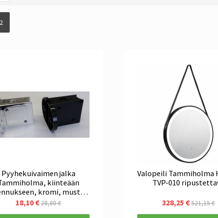
2
Pyyhekuivaimen jalka
Valopeili Tammiholma H
Tammiholma, kiinteään
TVP-010 ripustetta
ennukseen, kromi, musta,
valkoinen
18,10 €
328,25 €
28,80 €
521,15 €