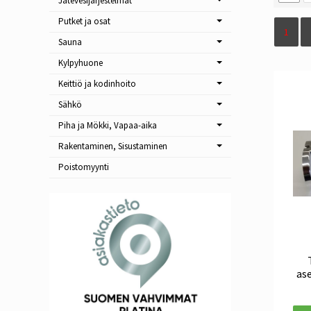
Jätevesijärjestelmät
Putket ja osat
1
Sauna
Kylpyhuone
Keittiö ja kodinhoito
Sähkö
Piha ja Mökki, Vapaa-aika
Rakentaminen, Sisustaminen
Poistomyynti
as