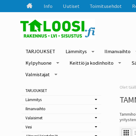
Info
Uutiset
Toimitusehdot
R
TARJOUKSET
Lämmitys
Ilmanvaihto
Kylpyhuone
Keittiö ja kodinhoito
S
Valmistajat
TARJOUKSET
TAM
Lämmitys
Ilmanvaihto
Tammihol
Valaisimet
yrityste
Vesi