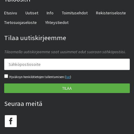
Etusivu
Uutiset
Info
Toimitusehdot
Rekisteriseloste
Tietosuojaseloste
Yhteystiedot
Tilaa uutiskirjeemme
Tilaamalla uutiskirjeemme saat uusimmat edut suoraan sähköpostiisi.
Hyväksyn henkilötietojen tallentamisen (
lue
)
TILAA
Seuraa meitä