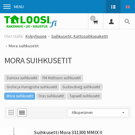
MENU
0
Kylpyhuone
Suihkusetit, Kattosuihkupaketit
Mora suihkusetit
MORA SUIHKUSETIT
Damixa suihkusetit
FM Mattsson suihkusetit
Grohe ja Hansgrohe suihkusetit
Gustavsberg suihkusetit
Mora suihkusetit
Oras suihkusetit
Tapwell suihkusetit
Suihkusetti Mora 331300 MMIX II