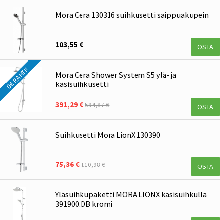
Mora Cera 130316 suihkusetti saippuakupein
103,55 €
OSTA
0€ RAHTI!
Mora Cera Shower System S5 ylä- ja
käsisuihkusetti
391,29 €
594,87 €
OSTA
Suihkusetti Mora LionX 130390
75,36 €
110,98 €
OSTA
Yläsuihkupaketti MORA LIONX käsisuihkulla
391900.DB kromi