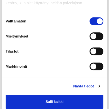
kerätty, kun olet käyttänyt heidän palvelujaan.
Suostumuksen
Välttämätön
valinta
Mieltymykset
Tilastot
Markkinointi
Näytä tiedot
Salli kaikki