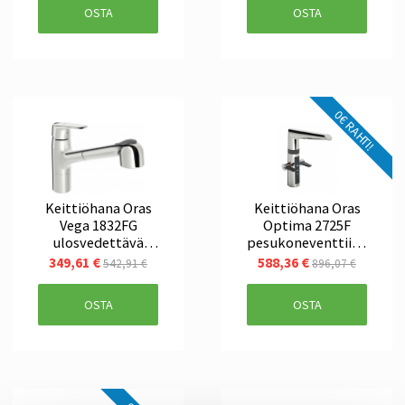
OSTA
OSTA
0€ RAHTI!
Keittiöhana Oras
Keittiöhana Oras
Vega 1832FG
Optima 2725F
ulosvedettävä
pesukoneventtiilei
juoksuputki
n
349,61 €
588,36 €
542,91 €
896,07 €
OSTA
OSTA