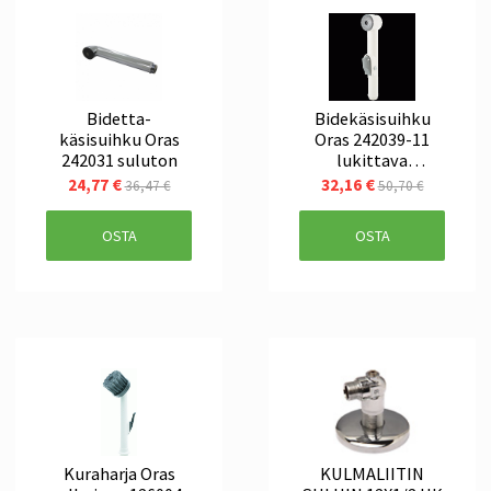
Bidetta-
Bidekäsisuihku
käsisuihku Oras
Oras 242039-11
242031 suluton
lukittava
valkoinen
24,77 €
32,16 €
36,47 €
50,70 €
OSTA
OSTA
Kuraharja Oras
KULMALIITIN