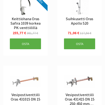
Keittiöhana Oras
Suihkusetti Oras
Safira 1039 korkea
Apollo 520
PK-venttiilillä
255,77 €
71,06 €
381,77 €
117,56 €
OSTA
OSTA
Vesipostiventtiili
Vesipostiventtiili
Oras 431015 DN 15
Oras 431415 DN 15
250-450 mm