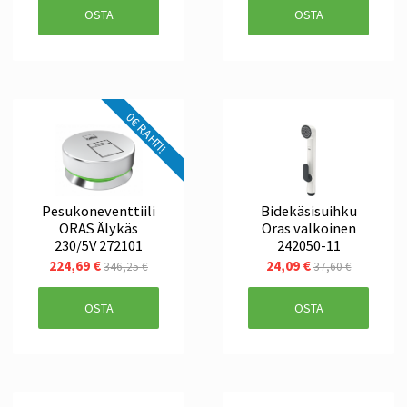
OSTA
OSTA
0€ RAHTI!
Pesukoneventtiili
Bidekäsisuihku
ORAS Älykäs
Oras valkoinen
230/5V 272101
242050-11
224,69 €
24,09 €
346,25 €
37,60 €
OSTA
OSTA