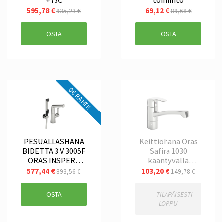
595,78 €
69,12 €
935,23 €
89,68 €
OSTA
OSTA
0€ RAHTI!
PESUALLASHANA
Keittiöhana Oras
BIDETTA 3 V 3005F
Safira 1030
ORAS INSPERA
kääntyvällä
SMART
juoksuputkella
577,44 €
103,20 €
893,56 €
149,78 €
OSTA
TILAPÄISESTI
LOPPU