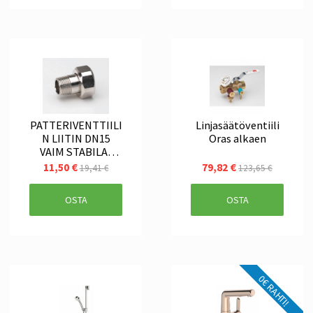
PATTERIVENTTIILI
Linjasäätöventiili
N LIITIN DN15
Oras alkaen
VAIM STABILA-
435615
11,50 €
79,82 €
19,41 €
123,65 €
OSTA
OSTA
0€ RAHTI!