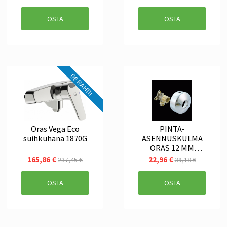
OSTA
OSTA
0€ RAHTI!
Oras Vega Eco
PINTA-
suihkuhana 1870G
ASENNUSKULMA
ORAS 12 MM
SULUIN 204021Z
165,86 €
22,96 €
237,45 €
39,18 €
OSTA
OSTA