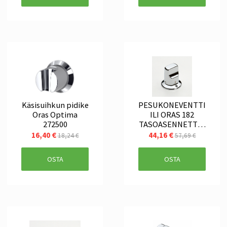
Käsisuihkun pidike
PESUKONEVENTTI
Oras Optima
ILI ORAS 182
272500
TASOASENNETTAV
A
16,40 €
44,16 €
18,24 €
57,69 €
OSTA
OSTA