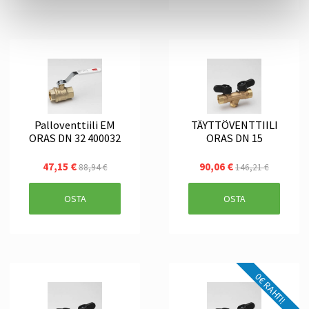
Palloventtiili EM
TÄYTTÖVENTTIILI
ORAS DN 32 400032
ORAS DN 15
47,15 €
90,06 €
88,94 €
146,21 €
OSTA
OSTA
0€ RAHTI!