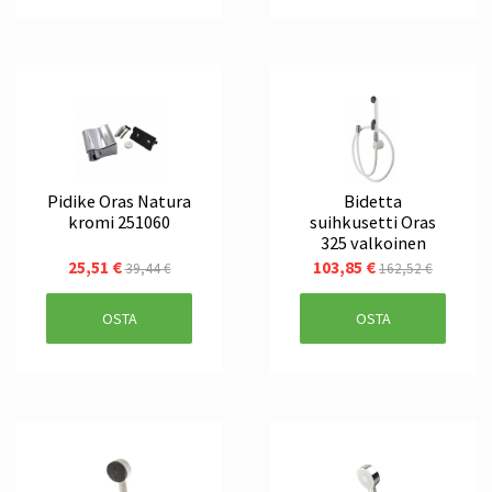
Pidike Oras Natura
Bidetta
kromi 251060
suihkusetti Oras
325 valkoinen
25,51 €
103,85 €
39,44 €
162,52 €
OSTA
OSTA