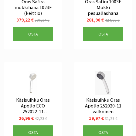
Oras Safira
Oras Safira 1003F
mökkihana 1023F
Mökki
(keittio)
pesuallashana
379,22 €
281,96 €
586,34 €
424,69 €
OSTA
OSTA
Käsisuihku Oras
Käsisuihku Oras
Apollo ECO
Apollo 252020-11
252022-11
valkoinen
valkoinen
26,96 €
19,97 €
42,23 €
31,29 €
OSTA
OSTA