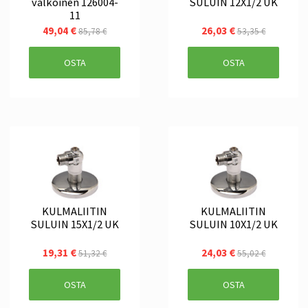
valkoinen 126004-
SULUIN 12X1/2 UK
11
49,04 €
26,03 €
85,78 €
53,35 €
OSTA
OSTA
KULMALIITIN
KULMALIITIN
SULUIN 15X1/2 UK
SULUIN 10X1/2 UK
19,31 €
24,03 €
51,32 €
55,02 €
OSTA
OSTA