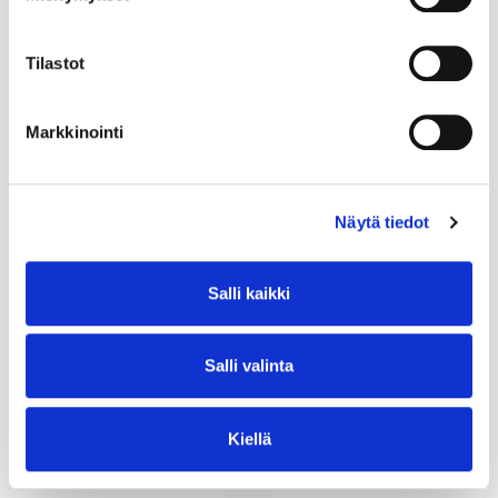
ORAS DN 10 400010
ORAS DN 15 400015
14,52 €
16,88 €
26,97 €
34,20 €
Tilastot
OSTA
OSTA
Markkinointi
Näytä tiedot
Salli kaikki
Palloventtiili EM
Palloventtiili EM
ORAS DN 20 400020
ORAS DN 25 400025
Salli valinta
24,37 €
29,64 €
44,77 €
59,61 €
Kiellä
OSTA
OSTA