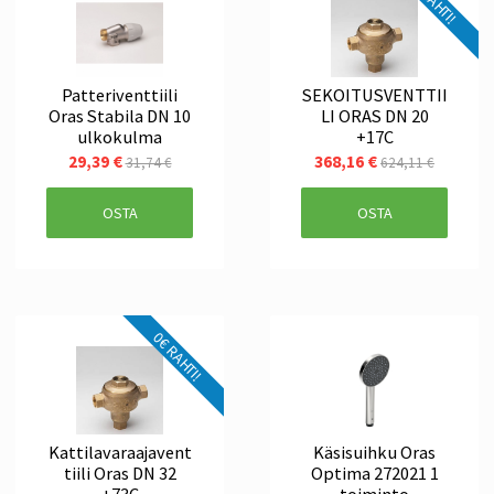
Patteriventtiili
SEKOITUSVENTTII
Oras Stabila DN 10
LI ORAS DN 20
ulkokulma
+17C
29,39 €
368,16 €
31,74 €
624,11 €
OSTA
OSTA
0€ RAHTI!
Kattilavaraajavent
Käsisuihku Oras
tiili Oras DN 32
Optima 272021 1
+73C
toiminto