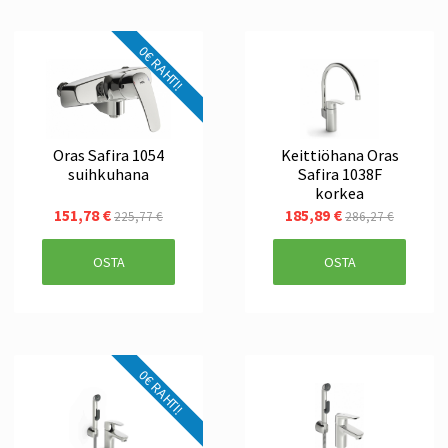
0€ RAHTI!
Oras Safira 1054
Keittiöhana Oras
suihkuhana
Safira 1038F
korkea
151,78 €
185,89 €
225,77 €
286,27 €
OSTA
OSTA
0€ RAHTI!