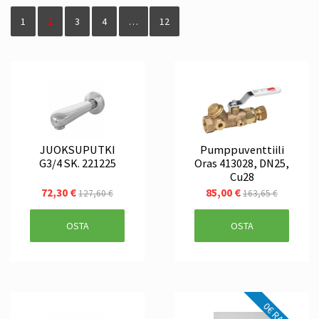
1
2
3
4
…
12
JUOKSUPUTKI
Pumppuventtiili
G3/4 SK. 221225
Oras 413028, DN25,
Cu28
72,30 €
85,00 €
127,60 €
163,65 €
OSTA
OSTA
0€ RAHTI!