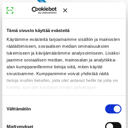
0€ RAHTI!
Keittiöhana Oras
PATTERITERMOST
Tämä sivusto käyttää evästeitä
Optima 2720F
AATTI ORAS
Käytämme evästeitä tarjoamamme sisällön ja mainosten
STABILA 446000
räätälöimiseen, sosiaalisen median ominaisuuksien
512,16 €
31,41 €
778,10 €
45,39 €
tukemiseen ja kävijämäärämme analysoimiseen. Lisäksi
jaamme sosiaalisen median, mainosalan ja analytiikka-
OSTA
OSTA
alan kumppaneillemme tietoja siitä, miten käytät
sivustoamme. Kumppanimme voivat yhdistää näitä
tietoja muihin tietoihin, joita olet antanut heille tai joita on
kerätty, kun olet käyttänyt heidän palvelujaan.
Suostumuksen
Välttämätön
valinta
Palloventtiili EM
Palloventtiili EM
Mieltymykset