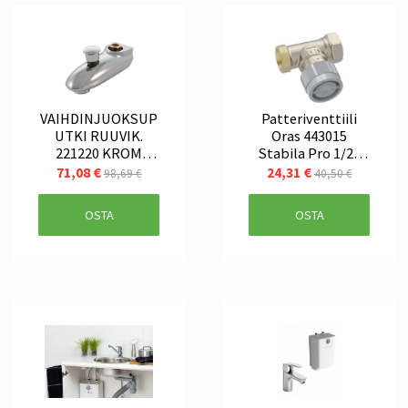
VAIHDINJUOKSUP
Patteriventtiili
UTKI RUUVIK.
Oras 443015
221220 KROM
Stabila Pro 1/2"
UUSI MALLI
(DN15) suora L=58
71,08 €
24,31 €
98,69 €
40,50 €
OSTA
OSTA