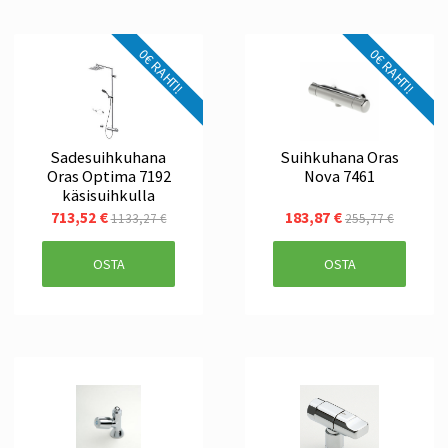
0€ RAHTI!
0€ RAHTI!
Sadesuihkuhana
Suihkuhana Oras
Oras Optima 7192
Nova 7461
käsisuihkulla
713,52 €
183,87 €
1133,27 €
255,77 €
OSTA
OSTA