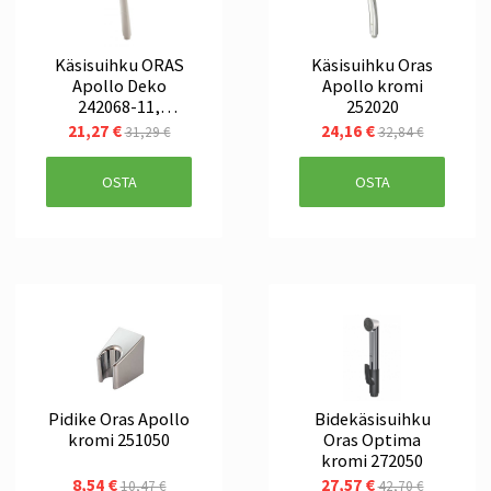
Käsisuihku ORAS
Käsisuihku Oras
Apollo Deko
Apollo kromi
242068-11,
252020
valkoinen
21,27 €
24,16 €
31,29 €
32,84 €
OSTA
OSTA
Pidike Oras Apollo
Bidekäsisuihku
kromi 251050
Oras Optima
kromi 272050
8,54 €
27,57 €
10,47 €
42,70 €