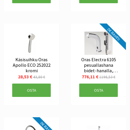
0€ RAHTI!
Käsisuihku Oras
Oras Electra 6105
Apollo ECO 252022
pesuallashana
kromi
bidet-hanalla,
kosketusvapaa
28,53 €
776,11 €
43,80 €
1198,53 €
OSTA
OSTA
0€ RAHTI!