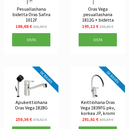
Pesuallashana
Oras Vega
bidetta Oras Safira
pesuallashana
1012F
1812G + bidetta
186,68 €
195,12 €
266,06 €
298,80 €
OSTA
OSTA
0€ RAHTI!
0€ RAHTI!
Apukeittiöhana
Keittiöhana Oras
Oras Vega 1828G
Vega 1839FG pkv,
korkea JP, kromi
250,36 €
291,61 €
378,51 €
430,59 €