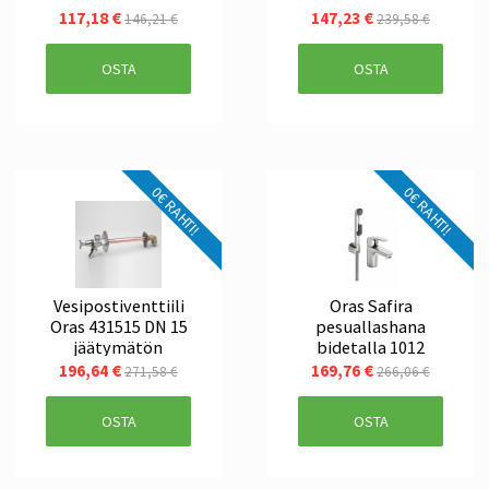
jäätymätön
117,18 €
147,23 €
146,21 €
239,58 €
OSTA
OSTA
0€ RAHTI!
0€ RAHTI!
Vesipostiventtiili
Oras Safira
Oras 431515 DN 15
pesuallashana
jäätymätön
bidetalla 1012
196,64 €
169,76 €
271,58 €
266,06 €
OSTA
OSTA