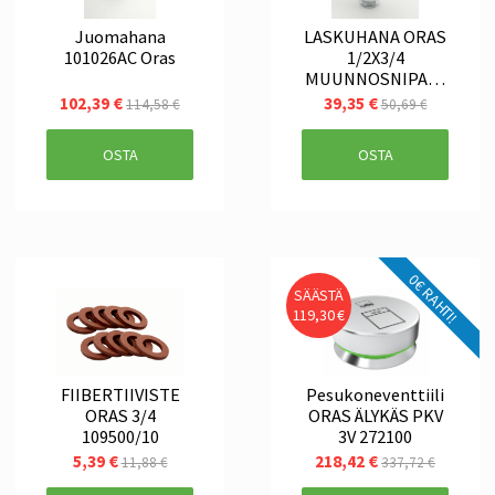
Juomahana
LASKUHANA ORAS
101026AC Oras
1/2X3/4
MUUNNOSNIPALL
A 101201
102,39 €
39,35 €
114,58 €
50,69 €
OSTA
OSTA
0€ RAHTI!
SÄÄSTÄ
119,30 €
FIIBERTIIVISTE
Pesukoneventtiili
ORAS 3/4
ORAS ÄLYKÄS PKV
109500/10
3V 272100
5,39 €
218,42 €
11,88 €
337,72 €