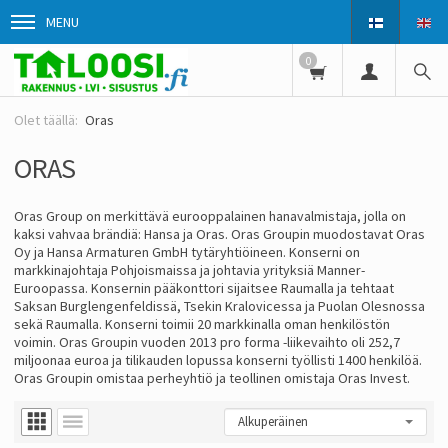
MENU
0
Oras
ORAS
Oras Group on merkittävä eurooppalainen hanavalmistaja, jolla on
kaksi vahvaa brändiä: Hansa ja Oras. Oras Groupin muodostavat Oras
Oy ja Hansa Armaturen GmbH tytäryhtiöineen. Konserni on
markkinajohtaja Pohjoismaissa ja johtavia yrityksiä Manner-
Euroopassa. Konsernin pääkonttori sijaitsee Raumalla ja tehtaat
Saksan Burglengenfeldissä, Tsekin Kralovicessa ja Puolan Olesnossa
sekä Raumalla. Konserni toimii 20 markkinalla oman henkilöstön
voimin. Oras Groupin vuoden 2013 pro forma -liikevaihto oli 252,7
miljoonaa euroa ja tilikauden lopussa konserni työllisti 1400 henkilöä.
Oras Groupin omistaa perheyhtiö ja teollinen omistaja Oras Invest.