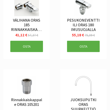
VÄLIHANA ORAS
PESUKONEVENTTI
185
ILI ORAS 180
RINNAKKAISKAPP
IMUSUOJALLA
ALEELLA
41,12 €
55,18 €
57,37 €
75,09 €
OSTA
OSTA
Rinnakkaiskappal
JUOKSUPUTKI
e ORAS 105201
ORAS
SUURKEITTIÖ