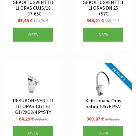
SEKOITUSVENTTII
SEKOITUSVENTTII
LI ORAS CU15/18
LI ORAS DN 25
+37-65C
+57C
69,49 €
364,21 €
124,70 €
689,00 €
OSTA
OSTA
0€ RAHTI!
PESUKONEVENTTI
Keittiöhana Oras
ILI ORAS 107170
Safira 1057F PKV
G1/2XG3/4 PYSTY
64,29 €
303,87 €
80,61 €
470,50 €
OSTA
OSTA