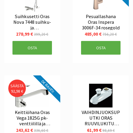
Suihkusetti Oras
Pesuallashana
Nova 7448 suihku-
Oras Inspera
ja
3006F-34 rosegold
käsisuihkuhanalla
278,99 €
485,00 €
399,20 €
756,20 €
OSTA
OSTA
0€ RAHTI!
SÄÄSTÄ
92,98 €
Keittiöhana Oras
VAIHDINJUOKSUP
Vega 1825G pk-
UTKI ORAS
venttiilillä ja
RUUVILUKITUS
ekonapilla
L85 MM 221220
243,62 €
61,99 €
336,60 €
98,69 €