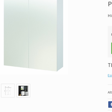
P
Hi
T
Es
Al