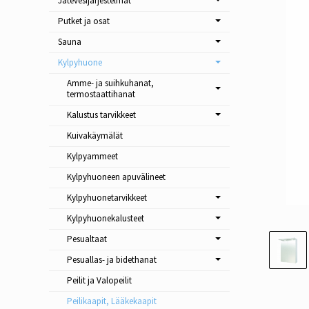
Jätevesijärjestelmät
Putket ja osat
Sauna
Kylpyhuone
Amme- ja suihkuhanat,
termostaattihanat
Kalustus tarvikkeet
Kuivakäymälät
Kylpyammeet
Kylpyhuoneen apuvälineet
Kylpyhuonetarvikkeet
Kylpyhuonekalusteet
Pesualtaat
Pesuallas- ja bidethanat
Peilit ja Valopeilit
Peilikaapit, Lääkekaapit