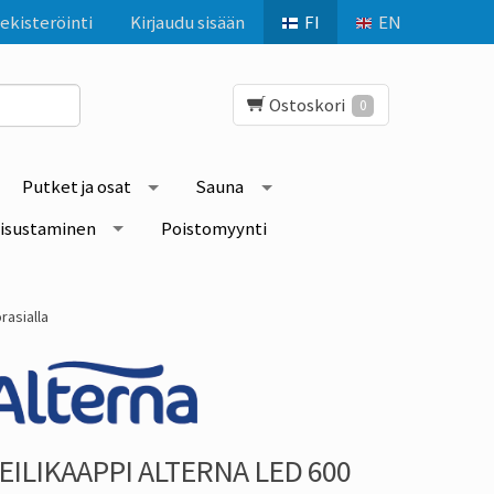
ekisteröinti
Kirjaudu sisään
FI
EN
Ostoskori
0
Putket ja osat
Sauna
isustaminen
Poistomyynti
rasialla
EILIKAAPPI ALTERNA LED 600