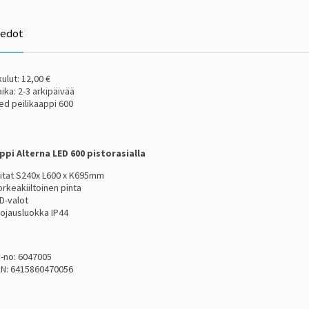
iedot
ulut: 12,00 €
ika: 2-3 arkipäivää
ed peilikaappi 600
ppi Alterna LED 600 pistorasialla
tat S240x L600 x K695mm
rkeakiiltoinen pinta
D-valot
ojausluokka IP44
I-no: 6047005
N: 6415860470056