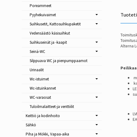
Poreammeet
Tuotet
Pyyhekuivaimet
Suihkusetit, Kattosuihkupaketit
Vedensäästö käsisuihkut
Toimitusk
Toimitusa
Suihkuseinät ja -kaapit
Alterna L
Seinä-WC
Silppuava WC ja pienpumppaamot
Peilikaa
Urinaalit
mi
Wc-istuimet
ko
Wc-istuinkannet
LE
su
WC-varaosat
Tuloilmalaitteet-ja venttiilit
LV
Keittiö ja kodinhoito
EA
Sähkö
Piha ja Mökki, Vapaa-aika