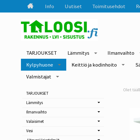
Info
Uutiset
Toimitusehdot
R
TARJOUKSET
Lämmitys
Ilmanvaihto
Kylpyhuone
Keittiö ja kodinhoito
S
Valmistajat
TARJOUKSET
Lämmitys
Ilmanvaihto
Valaisimet
Vesi