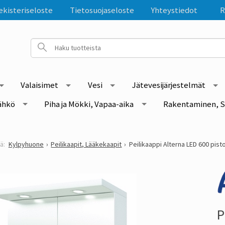
ekisteriseloste
Tietosuojaseloste
Yhteystiedot
R
Valaisimet
Vesi
Jätevesijärjestelmät
ähkö
Piha ja Mökki, Vapaa-aika
Rakentaminen, S
Kylpyhuone
Peilikaapit, Lääkekaapit
Peilikaappi Alterna LED 600 pisto
P