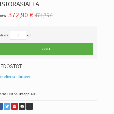
ISTORASIALLA
372,90
€
471,75 €
nta:
Määrä:
kpl
OSTA
IEDOSTOT
ite Alterna kalusteet
terna Led peilikaappi 600