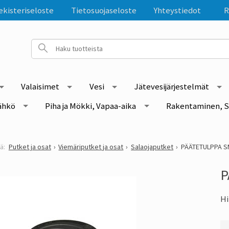
ekisteriseloste
Tietosuojaseloste
Yhteystiedot
R
Valaisimet
Vesi
Jätevesijärjestelmät
ähkö
Piha ja Mökki, Vapaa-aika
Rakentaminen, S
Putket ja osat
Viemäriputket ja osat
Salaojaputket
PÄÄTETULPPA S
P
Hi