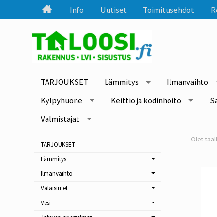
Info
Uutiset
Toimitusehdot
R
TARJOUKSET
Lämmitys
Ilmanvaihto
Kylpyhuone
Keittiö ja kodinhoito
S
Valmistajat
TARJOUKSET
Lämmitys
Ilmanvaihto
Valaisimet
Vesi