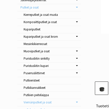
Jätevesijärjestelmät
Putket ja osat
Kierreputket ja osat musta
Komposiittiputket ja osat
Kupariputket
Kupariputket ja osat krom
Messinkikierreosat
Muoviputket ja osat
Puristusliitin sinkitty
Puristusliitin kupari
Puserrusliittimet
Putkieristeet
Putkikannakkeet
Putkien peitelaippa
Viemäriputket ja osat
Tuotet