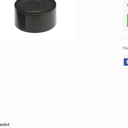
Pä
iedot