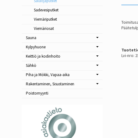
Salaojaputket
Sadevesiputket
Viemäriputket
Toimitusa
Päätetul
Viemäriosat
Sauna
Kylpyhuone
Tuoteti
Lvi-nro: 
Keittiö ja kodinhoito
Sähkö
Piha ja Mökki, Vapaa-aika
Rakentaminen, Sisustaminen
Poistomyynti