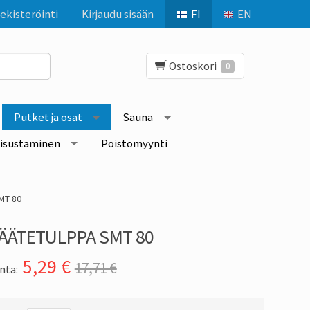
ekisteröinti
Kirjaudu sisään
FI
EN
Ostoskori
0
Putket ja osat
Sauna
isustaminen
Poistomyynti
MT 80
ÄÄTETULPPA SMT 80
5,29
€
17,71 €
nta: