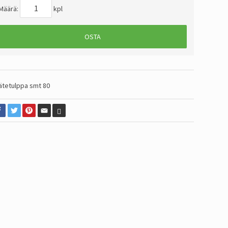
Määrä:
kpl
OSTA
ätetulppa smt 80