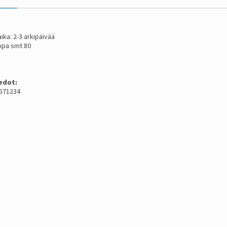
ika: 2-3 arkipäivää
ppa smt 80
edot:
2571234