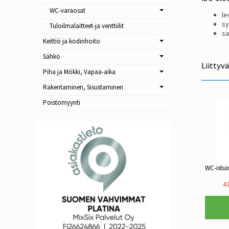
WC-varaosat
le
sy
Tuloilmalaitteet-ja venttiilit
sa
Keittiö ja kodinhoito
Sähkö
Liittyv
Piha ja Mökki, Vapaa-aika
Rakentaminen, Sisustaminen
Poistomyynti
43