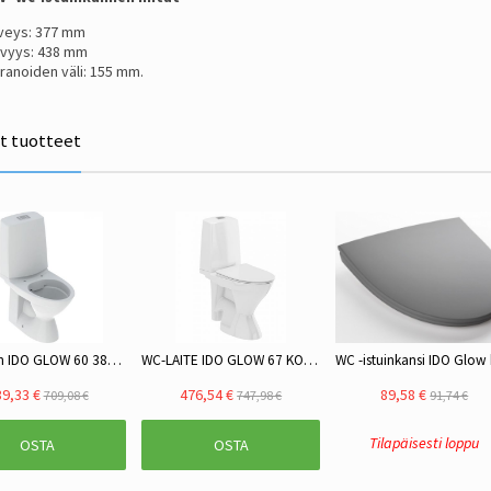
veys: 377 mm
vyys: 438 mm
ranoiden väli: 155 mm.
ät tuotteet
WC-istuin IDO GLOW 60 38260-01 kanneton rei-illä 2-H
WC-LAITE IDO GLOW 67 KORKEA 38267-01, S-LUKKO 2-H
9,33 €
476,54 €
89,58 €
709,08 €
747,98 €
91,74 €
Tilapäisesti loppu
OSTA
OSTA