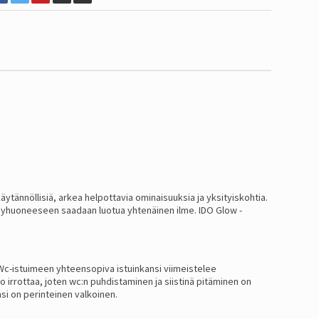
tännöllisiä, arkea helpottavia ominaisuuksia ja yksityiskohtia.
lpyhuoneeseen saadaan luotua yhtenäinen ilme. IDO Glow -
 Wc-istuimeen yhteensopiva istuinkansi viimeistelee
 irrottaa, joten wc:n puhdistaminen ja siistinä pitäminen on
si on perinteinen valkoinen.