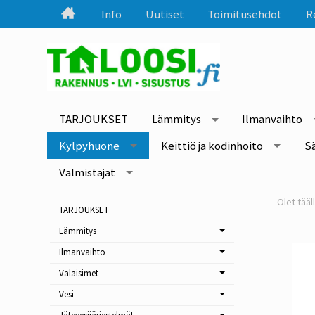
Info
Uutiset
Toimitusehdot
R
TARJOUKSET
Lämmitys
Ilmanvaihto
Kylpyhuone
Keittiö ja kodinhoito
S
Valmistajat
TARJOUKSET
Lämmitys
Ilmanvaihto
Valaisimet
Vesi