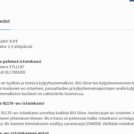
iedot
ulut: 9,9 €
ika: 2-3 arkipäivää
w pehmeä istuinkansi
mero 5711147
di 9117001001
on tyylikäs ja toimiva kylpyhuonemallisto. IDO Glow tuo kylpyhuoneeseen käy
on kuuluvien wc-istuimien, pesualtaiden ja kylpyhuonekaapistojen avulla ky
nemalliston tuotteet on valmistettu Suomessa.
 91170 -wc-istuinkansi
91170 -wc-istuinkansi soveltuu kaikkiin IDO Glow -tuotesarjan wc-istuimiin.
een yhtenäisen ilmeen. Wc:n kansi on pehmeää mallia. Istuinkansi on helppo
a. Wc-kannen toimitukseen sisältyy saranasarja (Z64056). Väriltään istuinkan
w -wc-istuinkannen mitat