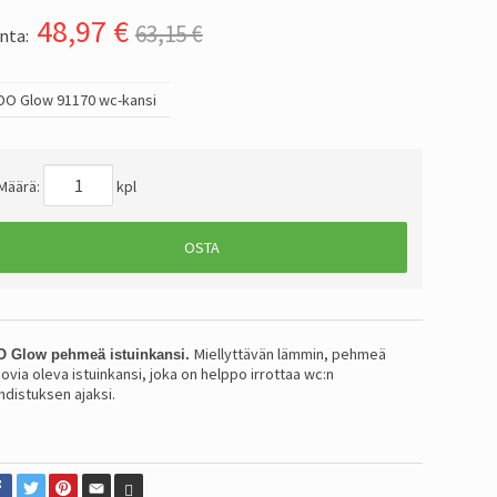
48,97
€
63,15 €
nta:
IDO Glow 91170 wc-kansi
Määrä:
kpl
OSTA
Miellyttävän lämmin, pehmeä
O Glow pehmeä istuinkansi.
ovia oleva istuinkansi, joka on helppo irrottaa wc:n
hdistuksen ajaksi.