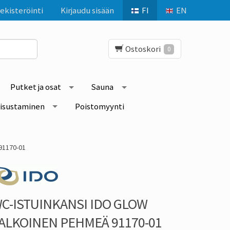
ekisteröinti
Kirjaudu sisään
FI
EN
Ostoskori
0
Putket ja osat
Sauna
isustaminen
Poistomyynti
91170-01
C-ISTUINKANSI IDO GLOW
ALKOINEN PEHMEÄ 91170-01