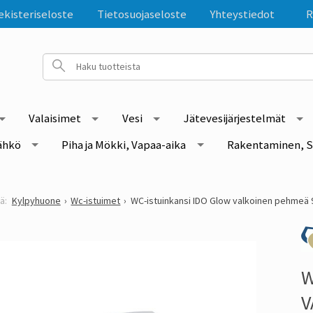
ekisteriseloste
Tietosuojaseloste
Yhteystiedot
R
Valaisimet
Vesi
Jätevesijärjestelmät
ähkö
Piha ja Mökki, Vapaa-aika
Rakentaminen, S
Kylpyhuone
Wc-istuimet
WC-istuinkansi IDO Glow valkoinen pehmeä 
W
V