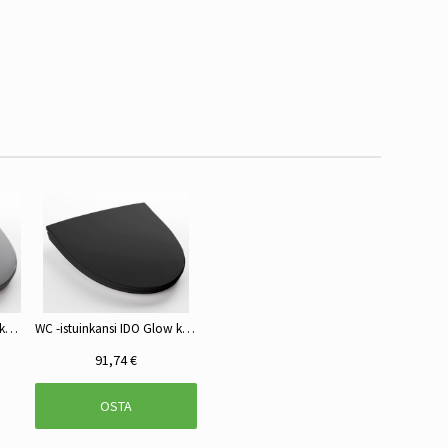
WC -istuinkansi IDO Glow kova 91571 t.harmaa
WC -istuinkansi IDO Glow kova 91571 musta
91,74 €
OSTA