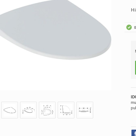
Hi
ID
mu
pu