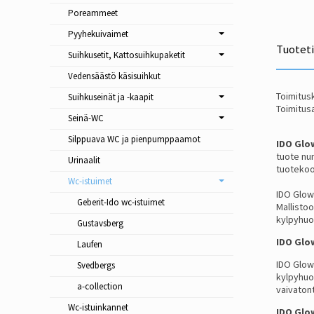
Poreammeet
Pyyhekuivaimet
Tuotet
Suihkusetit, Kattosuihkupaketit
Vedensäästö käsisuihkut
Toimitusk
Suihkuseinät ja -kaapit
Toimitusa
Seinä-WC
Silppuava WC ja pienpumppaamot
IDO Glo
tuote nu
Urinaalit
tuotekoo
Wc-istuimet
IDO Glow 
Geberit-Ido wc-istuimet
Mallisto
kylpyhuo
Gustavsberg
IDO Glow
Laufen
IDO Glow 
Svedbergs
kylpyhuon
a-collection
vaivatont
Wc-istuinkannet
IDO Glo