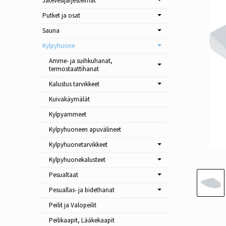
Jätevesijärjestelmät
Putket ja osat
Sauna
Kylpyhuone
Amme- ja suihkuhanat,
termostaattihanat
Kalustus tarvikkeet
Kuivakäymälät
Kylpyammeet
Kylpyhuoneen apuvälineet
Kylpyhuonetarvikkeet
Kylpyhuonekalusteet
Pesualtaat
Pesuallas- ja bidethanat
Peilit ja Valopeilit
Peilikaapit, Lääkekaapit