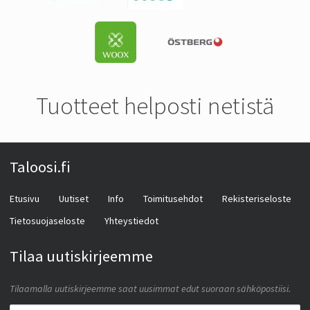
Tuotteet helposti netistä
Taloosi.fi
Etusivu
Uutiset
Info
Toimitusehdot
Rekisteriseloste
Tietosuojaseloste
Yhteystiedot
Tilaa uutiskirjeemme
Tilaamalla uutiskirjeemme saat uusimmat edut suoraan sähköpostiisi.