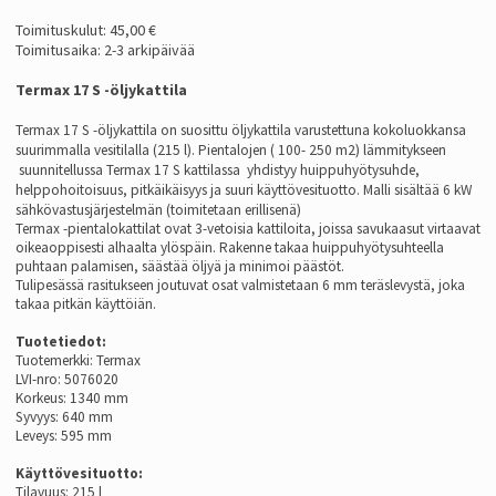
Toimituskulut: 45,00 €
Toimitusaika: 2-3 arkipäivää
Termax 17 S -öljykattila
Termax 17 S -öljykattila on suosittu öljykattila varustettuna kokoluokkansa
suurimmalla vesitilalla
(215 l). P
ientalojen (
100- 250 m2) lämmitykseen
suunnitellussa Termax 17 S kattilassa
yhdistyy
huippuhyötysuhde,
helppohoitoisuus, pitkäikäisyys
ja suuri käyttövesituotto. M
alli sisältää 6 kW
sähkövastusjärjestelmän (toimitetaan erillisenä)
Termax -pientalokattilat ovat 3-vetoisia kattiloita, joissa savukaasut virtaavat
oikeaoppisesti alhaalta ylöspäin. Rakenne takaa huippuhyötysuhteella
puhtaan palamisen, säästää öljyä ja minimoi päästöt.
Tulipesässä rasitukseen joutuvat osat valmistetaan 6 mm teräslevystä, joka
takaa pitkän käyttöiän.
Tuotetiedot:
Tuotemerkki: Termax
LVI-nro: 5076020
Korkeus: 1340 mm
Syvyys: 640 mm
Leveys: 595 mm
Käyttövesituotto:
Tilavuus: 215 l