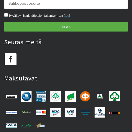
Hyväksyn henkilötietojen tallentamisen (
lue
)
TILAA
Seuraa meitä
Maksutavat