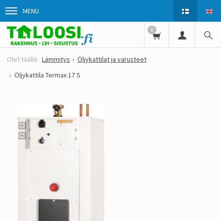
MENU
0
Lämmitys
Öljykattilat ja varusteet
Öljykattila Termax 17 S