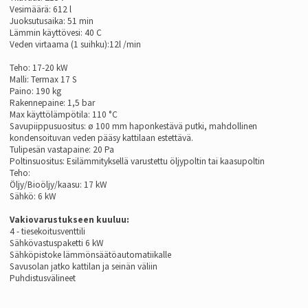
Vesimäärä: 612 l
Juoksutusaika: 51 min
Lämmin käyttövesi: 40 C
Veden virtaama (1 suihku):12l /min
Teho: 17-20 kW
Malli: Termax 17 S
Paino: 190 kg
Rakennepaine: 1,5 bar
Max käyttölämpötila: 110 °C
Savupiippusuositus: ø 100 mm haponkestävä putki, mahdollinen
kondensoituvan veden pääsy kattilaan estettävä.
Tulipesän vastapaine: 20 Pa
Poltinsuositus: Esilämmityksellä varustettu öljypoltin tai kaasupoltin
Teho:
Öljy/Bioöljy/kaasu: 17 kW
Sähkö: 6 kW
Vakiovarustukseen kuuluu:
4 - tiesekoitusventtili
Sähkövastuspaketti 6 kW
Sähköpistoke lämmönsäätöautomatiikalle
Savusolan jatko kattilan ja seinän väliin
Puhdistusvälineet