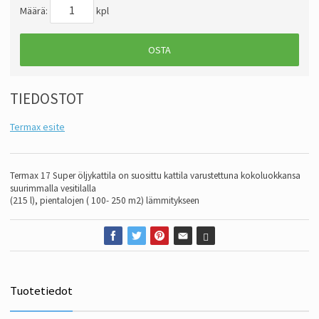
Määrä:
kpl
OSTA
TIEDOSTOT
Termax esite
Termax 17 Super öljykattila on suosittu kattila varustettuna kokoluokkansa
suurimmalla vesitilalla
(215 l), p
ientalojen ( 10
0- 250 m2) lämmitykseen
Tuotetiedot