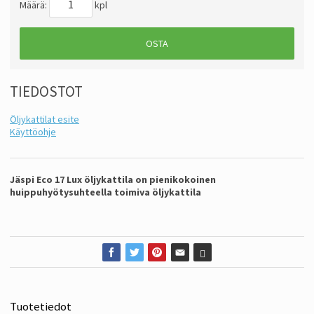
Määrä:
kpl
OSTA
TIEDOSTOT
Öljykattilat esite
Käyttöohje
Jäspi Eco 17 Lux öljykattila on pienikokoinen
huippuhyötysuhteella toimiva öljykattila
Tuotetiedot