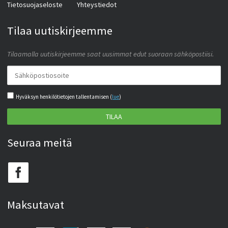
Tietosuojaseloste
Yhteystiedot
Tilaa uutiskirjeemme
Tilaamalla uutiskirjeemme saat uusimmat edut suoraan sähköpostiisi.
Hyväksyn henkilötietojen tallentamisen (
lue
)
TILAA
Seuraa meitä
Maksutavat