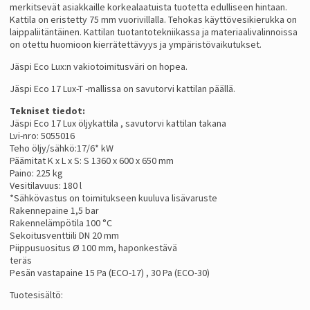
merkitsevät asiakkaille korkealaatuista tuotetta edulliseen hintaan.
Kattila on eristetty 75 mm vuorivillalla. Tehokas käyttövesikierukka on
laippaliitäntäinen. Kattilan tuotantotekniikassa ja materiaalivalinnoissa
on otettu huomioon kierrätettävyys ja ympäristövaikutukset.
Jäspi Eco Lux:n vakiotoimitusväri on hopea.
Jäspi Eco 17 Lux-T -mallissa on savutorvi kattilan päällä.
Tekniset tiedot:
Jäspi Eco 17 Lux öljykattila , savutorvi kattilan takana
Lvi-nro: 5055016
Teho öljy/sähkö:17/6* kW
Päämitat K x L x S: S 1360 x 600 x 650 mm
Paino: 225 kg
Vesitilavuus: 180 l
*Sähkövastus on toimitukseen kuuluva lisävaruste
Rakennepaine 1,5 bar
Rakennelämpötila 100 °C
Sekoitusventtiili DN 20 mm
Piippusuositus Ø 100 mm, haponkestävä
teräs
Pesän vastapaine 15 Pa (ECO-17) , 30 Pa (ECO-30)
Tuotesisältö: