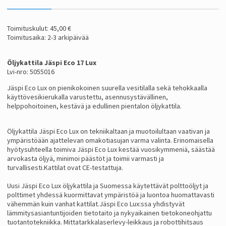
Toimituskulut: 45,00 €
Toimitusaika: 2-3 arkipäivää
Öljykattila Jäspi Eco 17 Lux
Lvi-nro: 5055016
Jäspi Eco Lux on pienikokoinen suurella vesitilalla sekä tehokkaalla
käyttövesikierukalla varustettu, asennusystävällinen,
helppohoitoinen, kestävä ja edullinen pientalon öljykattila.
Öljykattila Jäspi Eco Lux on tekniikaltaan ja muotoilultaan vaativan ja
ympäristöään ajattelevan omakotiasujan varma valinta. Erinomaisella
hyötysuhteella toimiva Jäspi Eco Lux kestää vuosikymmeniä, säästää
arvokasta öljyä, minimoi päästöt ja toimii varmasti ja
turvallisesti.Kattilat ovat CE-testattuja.
Uusi Jäspi Eco Lux öljykattila ja Suomessa käytettävät polttoöljyt ja
polttimet yhdessä kuormittavat ympäristöä ja luontoa huomattavasti
vähemmän kuin vanhat kattilat.Jäspi Eco Lux:ssa yhdistyvät
lämmitysasiantuntijoiden tietotaito ja nykyaikainen tietokoneohjattu
tuotantotekniikka. Mittatarkkalaserlevy-leikkaus ja robottihitsaus