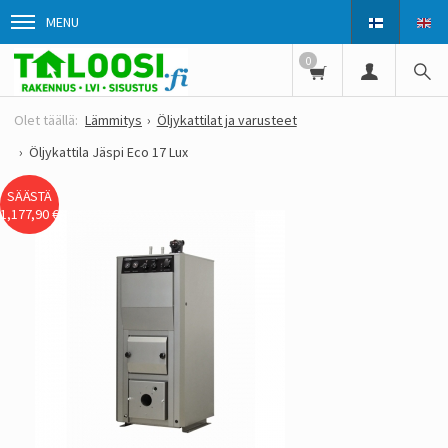
MENU
0
Lämmitys
Öljykattilat ja varusteet
Öljykattila Jäspi Eco 17 Lux
SÄÄSTÄ
1,177,90 €