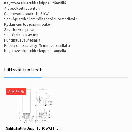
Käyttövesikierukka laippaliitännällä
4-tiesekoitusventtiili
Sähkövastuspaketti 6 kW
Sähköpistoke lämmönsäätöautomatiikalle
Kytkin kiertovesipumpulle
Savutorven jatke
Säätöjalat 20-45 mm
Puhdistusvälinesarja
Kattila on eristetty 75 mm vuorivillalla
Käyttövesikierukka laippaliitännällä
Liittyvät tuotteet
ALE 28 %
Sähkökattila Jäspi TEHOWATTI 13 kW