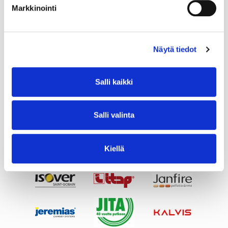
Markkinointi
Näytä tiedot
Salli kaikki
Salli valinta
Kiellä