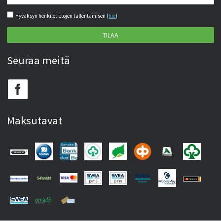
Hyväksyn henkilötietojen tallentamisen (
lue
)
TILAA
Seuraa meitä
Maksutavat