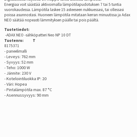
Energiaa voit säästää aktivoimalla lämpötilapudotuksen 7 tai 5 tuntia
vuorokaudessa. Lämpötila laskee 15 asteeseen nukkuessasi, tai ollessasi
poissa asunnostasi. Huoneen lämpötila mitataan kerran minuutissa ja Adax
NEO säätää nopeasti lämmityksen päälle tai pois päältä.
Tuotetiedot:
-ADAX NEO -sähköpatteri Neo NP 10 DT
Tuotenro: T
8175371
- paneelimalli
- Leveys: 762 mm
- Syvyys: 52 mm
- Teho: 1000 W
- Jännite: 230 V
- Kotelointiluokka IP: 20
- Väri: Hopea
- Pintalämpötila max. 87 °C
- Asennussyvyys: 90 mm