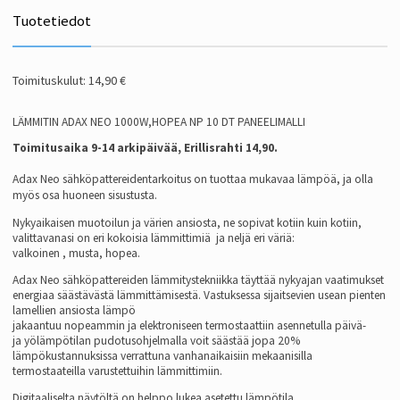
Tuotetiedot
Toimituskulut: 14,90 €
LÄMMITIN ADAX NEO 1000W,HOPEA NP 10 DT PANEELIMALLI
Toimitusaika 9-14 arkipäivää, Erillisrahti 14,90.
Adax Neo sähköpattereidentarkoitus on tuottaa mukavaa lämpöä, ja olla
myös osa huoneen sisustusta.
Nykyaikaisen muotoilun
ja värien ansiosta, ne sopivat kotiin kuin kotiin,
valittavanasi on eri kokoisia lämmittimiä
ja neljä eri väriä:
valkoinen , musta, hopea.
Adax Neo sähköpattereiden lämmitystekniikka täyttää nykyajan vaatimukset
energiaa säästävästä lämmittämisestä. Vastuksessa sijaitsevien usean pienten
lamellien ansiosta lämpö
jakaantuu nopeammin ja elektroniseen termostaattiin asennetulla päivä-
ja yölämpötilan pudotusohjelmalla voit säästää jopa 20%
lämpökustannuksissa verrattuna vanhanaikaisiin mekaanisilla
termostaateilla varustettuihin lämmittimiin.
Digitaaliselta näytöltä on helppo lukea asetettu lämpötila.