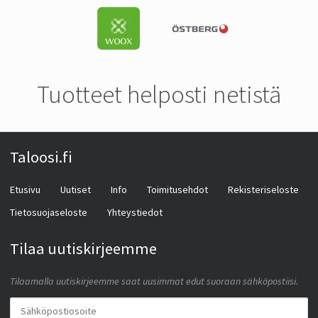
Tuotteet helposti netistä
Taloosi.fi
Etusivu
Uutiset
Info
Toimitusehdot
Rekisteriseloste
Tietosuojaseloste
Yhteystiedot
Tilaa uutiskirjeemme
Tilaamalla uutiskirjeemme saat uusimmat edut suoraan sähköpostiisi.