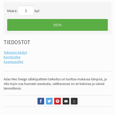
Määrä:
kpl
OSTA
TIEDOSTOT
Tekniset tiedot
Käyttöohje
Asennusohje
Adax Neo Design sähköpatterin tarkoitus on tuottaa mukavaa lämpöä,
ja
olla myös osa huoneen sisustusta,
valittavanasi on eri kokoisia ja värisiä
lämmittimiä.