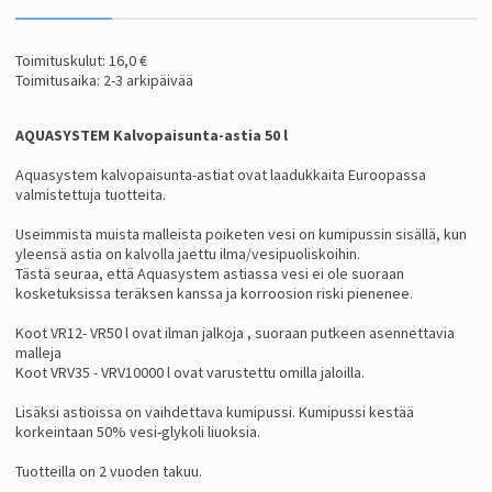
Toimituskulut: 16,0 €
Toimitusaika: 2-3 arkipäivää
AQUASYSTEM Kalvopaisunta-astia 50 l
Aquasystem kalvopaisunta-astiat ovat laadukkaita Euroopassa
valmistettuja tuotteita.
Useimmista muista malleista poiketen vesi on kumipussin sisällä, kun
yleensä astia on kalvolla jaettu ilma/vesipuoliskoihin.
Tästä seuraa, että Aquasystem astiassa vesi ei ole suoraan
kosketuksissa teräksen kanssa ja korroosion riski pienenee.
Koot VR12- VR50 l ovat ilman jalkoja , suoraan putkeen asennettavia
malleja
Koot VRV35 - VRV10000 l ovat varustettu omilla jaloilla.
Lisäksi astioissa on vaihdettava kumipussi. Kumipussi kestää
korkeintaan 50% vesi-glykoli liuoksia.
Tuotteilla on 2 vuoden takuu.