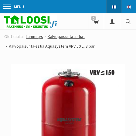
MENU
0
Lämmitys
Kalvopaisunta-astiat
Kalvopaisunta-astia Aquasystem VRV 50 L, 8 bar