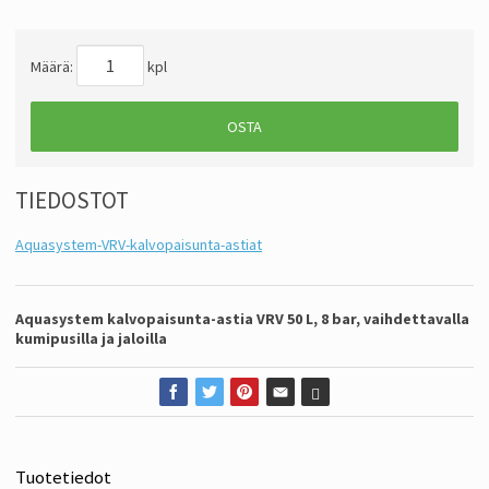
Määrä:
kpl
OSTA
TIEDOSTOT
Aquasystem-VRV-kalvopaisunta-astiat
Aquasystem kalvopaisunta-astia VRV 50 L, 8 bar, vaihdettavalla
kumipusilla ja jaloilla
Tuotetiedot