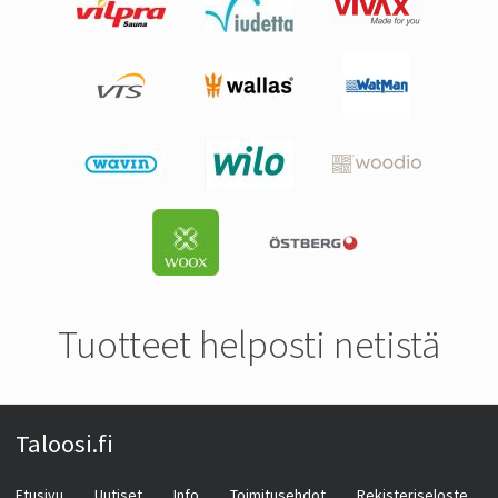
Tuotteet helposti netistä
Taloosi.fi
Etusivu
Uutiset
Info
Toimitusehdot
Rekisteriseloste