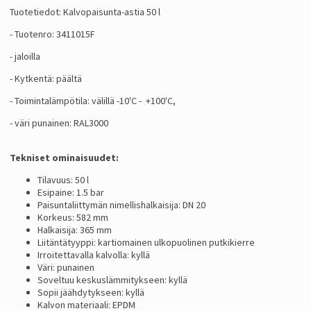
Tuotetiedot: Kalvopaisunta-astia 50 l
- Tuotenro: 3411015F
- jaloilla
- Kytkentä: päältä
- Toimintalämpötila: välillä -10'C - +100'C,
- väri punainen: RAL3000
Tekniset ominaisuudet:
Tilavuus: 50 l
Esipaine: 1.5 bar
Paisuntaliittymän nimellishalkaisija: DN 20
Korkeus: 582 mm
Halkaisija: 365 mm
Liitäntätyyppi: kartiomainen ulkopuolinen putkikierre
Irroitettavalla kalvolla: kyllä
Väri: punainen
Soveltuu keskuslämmitykseen: kyllä
Sopii jäähdytykseen: kyllä
Kalvon materiaali: EPDM