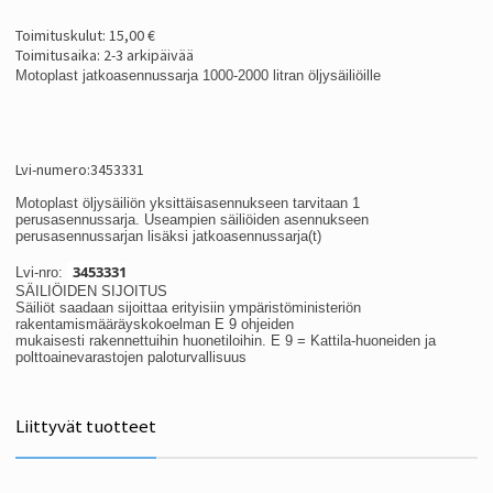
Toimituskulut: 15,00 €
Toimitusaika: 2-3 arkipäivää
Motoplast jatkoasennussarja 1000-2000 litran öljysäiliöille
Lvi-numero:3453331
Motoplast öljysäiliön yksittäisasennukseen tarvitaan 1
perusasennussarja. Useampien säiliöiden asennukseen
perusasennussarjan lisäksi jatkoasennussarja(t)
3453331
Lvi-nro:
SÄILIÖIDEN SIJOITUS
Säiliöt saadaan sijoittaa erityisiin ympäristöministeriön
rakentamismääräyskokoelman E 9 ohjeiden
mukaisesti rakennettuihin huonetiloihin. E 9 = Kattila-huoneiden ja
polttoainevarastojen paloturvallisuus
Liittyvät tuotteet