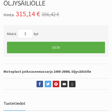
ÖLJYSÄILIÖLLE
315,14
€
356,42 €
Hinta:
Määrä:
kpl
OSTA
Motoplast jatkoasennussarja 1000-2000L öljysäiliöille
Tuotetiedot