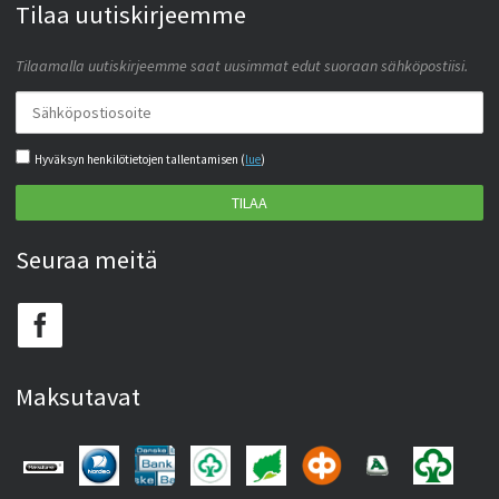
Tilaa uutiskirjeemme
Tilaamalla uutiskirjeemme saat uusimmat edut suoraan sähköpostiisi.
Hyväksyn henkilötietojen tallentamisen (
lue
)
TILAA
Seuraa meitä
Maksutavat