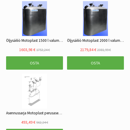
Öljysäiliö Motoplast 1500 l valuma-altaalla
Öljysäiliö Motoplast 2000 l valuma-altaalla
1603,98 €
2179,84 €
1753,24 €
2381,99 €
OSTA
OSTA
Asennussarja Motoplast perusasennussarja 1000-2000 l öljysäiliölle
493,49 €
562,24 €