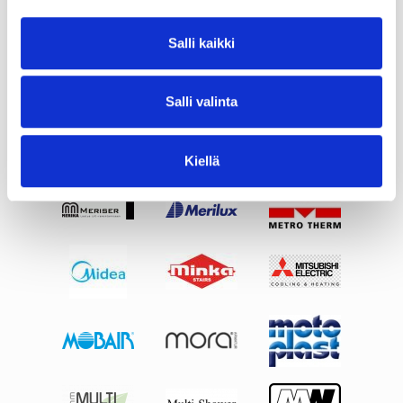
Salli kaikki
Salli valinta
Kiellä