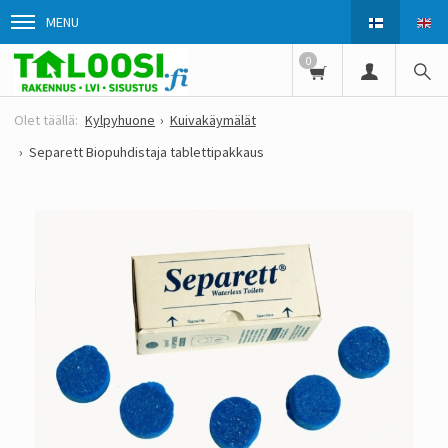
MENU
0
Kylpyhuone
Kuivakäymälät
Separett Biopuhdistaja tablettipakkaus