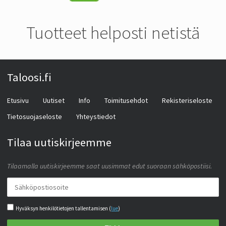
Tuotteet helposti netistä
Taloosi.fi
Etusivu
Uutiset
Info
Toimitusehdot
Rekisteriseloste
Tietosuojaseloste
Yhteystiedot
Tilaa uutiskirjeemme
Tilaamalla uutiskirjeemme saat uusimmat edut suoraan sähköpostiisi.
Hyväksyn henkilötietojen tallentamisen (
lue
)