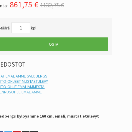
861,75
€
1132,75 €
nta:
Määrä:
kpl
OSTA
IEDOSTOT
TAT EMALIAMME SVEDBERGS
ITO-OHJEET MUSTAETULEVY
ITO-OHJE EMALIAMMESTA
ENNUSOHJE EMALIAMME
edbergs kylpyamme 160 cm, emali, mustat etulevyt