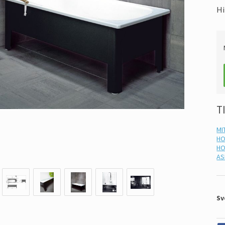
Hi
T
MI
HO
HO
AS
Sv