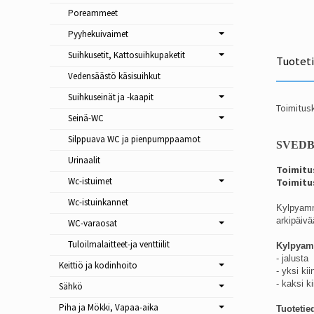
Poreammeet
Pyyhekuivaimet
Suihkusetit, Kattosuihkupaketit
Tuotet
Vedensäästö käsisuihkut
Suihkuseinät ja -kaapit
Toimitusk
Seinä-WC
Silppuava WC ja pienpumppaamot
SVEDB
Urinaalit
Toimitus
Wc-istuimet
Toimitus
Wc-istuinkannet
Kylpyamme
arkipäivä
WC-varaosat
Tuloilmalaitteet-ja venttiilit
Kylpya
- jalusta
Keittiö ja kodinhoito
- yksi ki
- kaksi 
Sähkö
Piha ja Mökki, Vapaa-aika
Tuotetie