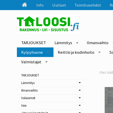
Info
Uutiset
Toimitusehdot
R
TARJOUKSET
Lämmitys
Ilmanvaihto
Kylpyhuone
Keittiö ja kodinhoito
S
Valmistajat
TARJOUKSET
Lämmitys
Ilmanvaihto
Valaisimet
Vesi