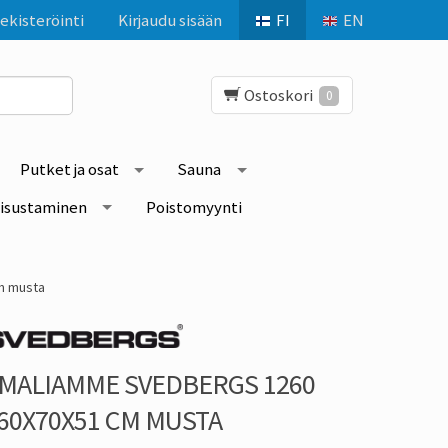
ekisteröinti
Kirjaudu sisään
FI
EN
Ostoskori
0
Putket ja osat
Sauna
isustaminen
Poistomyynti
m musta
MALIAMME SVEDBERGS 1260
60X70X51 CM MUSTA