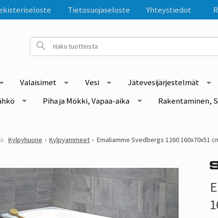
ekisteriseloste
Tietosuojaseloste
Yhteystiedot
R
Valaisimet
Vesi
Jätevesijärjestelmät
ähkö
Piha ja Mökki, Vapaa-aika
Rakentaminen, S
Kylpyhuone
Kylpyammeet
Emaliamme Svedbergs 1260 160x70x51 c
E
1