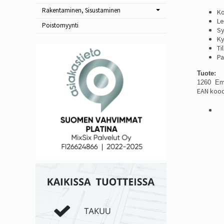
Rakentaminen, Sisustaminen
Ko
Le
Poistomyynti
Sy
Ky
Ti
Pa
Tuote:
1260 Ema
EAN kood