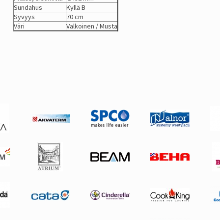
Sundahus
Kyllä B
Syvyys
70 cm
Väri
Valkoinen / Musta