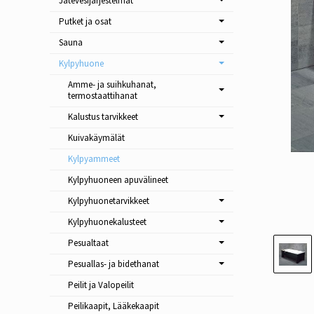
Jätevesijärjestelmät
Putket ja osat
Sauna
Kylpyhuone
Amme- ja suihkuhanat,
termostaattihanat
Kalustus tarvikkeet
Kuivakäymälät
Kylpyammeet
Kylpyhuoneen apuvälineet
Kylpyhuonetarvikkeet
Kylpyhuonekalusteet
Pesualtaat
Pesuallas- ja bidethanat
Peilit ja Valopeilit
Peilikaapit, Lääkekaapit