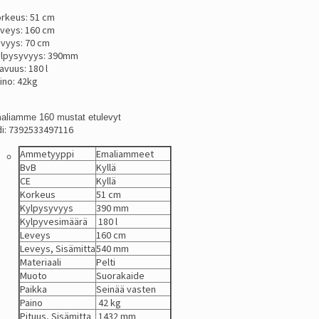
rkeus: 51 cm
veys: 160 cm
vyys: 70 cm
lpysyvyys: 390mm
lavuus: 180 l
ino: 42kg
liamme 160 mustat etulevyt
i: 7392533497116
Ammetyyppi
Emaliammeet
BvB
Kyllä
CE
Kyllä
Korkeus
51 cm
Kylpysyvyys
390 mm
Kylpyvesimäärä
180 l
Leveys
160 cm
Leveys, Sisämitta
540 mm
Materiaali
Pelti
Muoto
Suorakaide
Paikka
Seinää vasten
Paino
42 kg
Pituus, Sisämitta
1432 mm