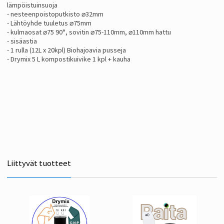
lämpöistuinsuoja
- nesteenpoistoputkisto ⌀32mm
- Lähtöyhde tuuletus ⌀75mm
- kulmaosat ⌀75 90°, sovitin ⌀75-110mm, ⌀110mm hattu
- sisäastia
- 1 rulla (12L x 20kpl) Biohajoavia pusseja
- Drymix 5 L kompostikuivike 1 kpl + kauha
Liittyvät tuotteet