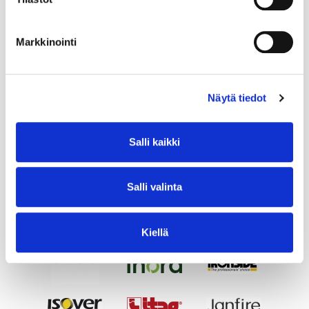
Markkinointi
Näytä tiedot
Salli kaikki
Salli valinta
Kiellä