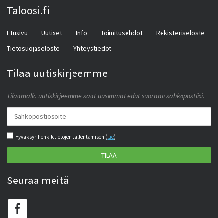
Taloosi.fi
Etusivu
Uutiset
Info
Toimitusehdot
Rekisteriseloste
Tietosuojaseloste
Yhteystiedot
Tilaa uutiskirjeemme
Tilaamalla uutiskirjeemme saat uusimmat edut suoraan sähköpostiisi.
Hyväksyn henkilötietojen tallentamisen (
lue
)
TILAA
Seuraa meitä