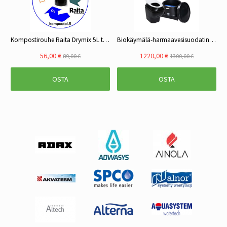
Kompostirouhe Raita Drymix 5L tai 20L
Biokäymälä-harmaavesisuodatinpaketti (S) Raita Mini ja Biobox M
56,00 €
1220,00 €
89,00 €
1300,00 €
OSTA
OSTA