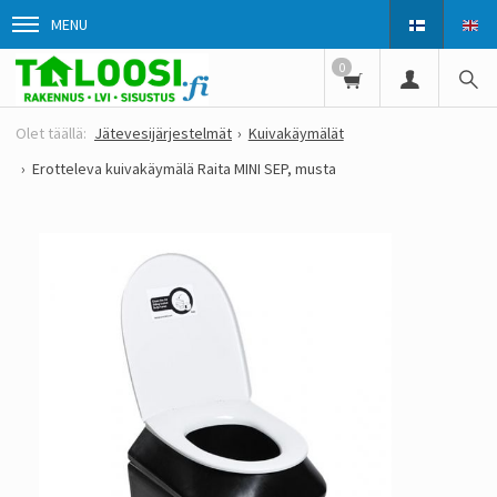
MENU
0
Jätevesijärjestelmät
Kuivakäymälät
Erotteleva kuivakäymälä Raita MINI SEP, musta