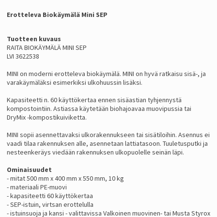
Erotteleva Biokäymälä Mini SEP
Tuotteen kuvaus
RAITA BIOKÄYMÄLÄ MINI SEP
LVI 3622538
MINI on moderni erotteleva biokäymälä. MINI on hyvä ratkaisu sisä-, ja
varakäymäläksi esimerkiksi ulkohuussin lisäksi.
Kapasiteetti n. 60 käyttökertaa ennen sisäastian tyhjennystä
kompostointiin. Astiassa käytetään biohajoavaa muovipussia tai
DryMix -kompostikuiviketta.
MINI sopii asennettavaksi ulkorakennukseen tai sisätiloihin. Asennus ei
vaadi tilaa rakennuksen alle, asennetaan lattiatasoon. Tuuletusputki ja
nesteenkeräys viedään rakennuksen ulkopuolelle seinän läpi.
Ominaisuudet
- mitat 500 mm x 400 mm x 550 mm, 10 kg
- materiaali PE-muovi
- kapasiteetti 60 käyttökertaa
- SEP-istuin, virtsan erottelulla
- istuinsuoja ja kansi - valittavissa Valkoinen muovinen- tai Musta Styrox