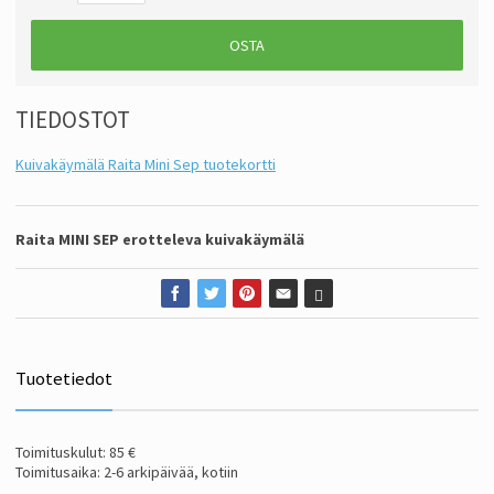
OSTA
TIEDOSTOT
Kuivakäymälä Raita Mini Sep tuotekortti
Raita MINI SEP erotteleva kuivakäymälä
Tuotetiedot
Toimituskulut: 85 €
Toimitusaika: 2-6 arkipäivää, kotiin