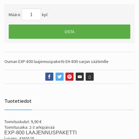
Määrä:
kpl
OSTA
Ouman EXP-800 laajennuspaketti EH-800 sarjan säätimille
Tuotetiedot
Toimituskulut: 9,90 €
Toimitusaika: 2-3 arkipäivää
EXP-800 LAAJENNUSPAKETTI
4360529
Lvi-nro
: