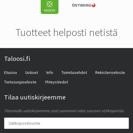
Tuotteet helposti netistä
Taloosi.fi
Etusivu
Uutiset
Info
Toimitusehdot
Rekisteriseloste
Tietosuojaseloste
Yhteystiedot
Tilaa uutiskirjeemme
Tilaamalla uutiskirjeemme saat uusimmat edut suoraan sähköpostiisi.