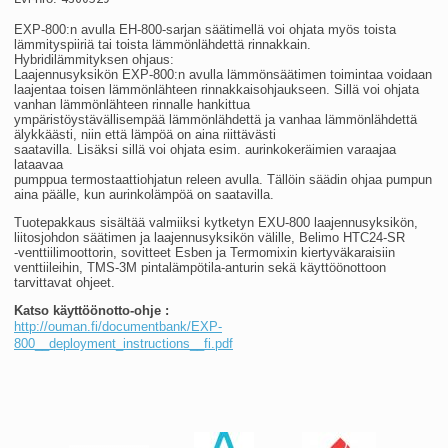
EXP-800:n avulla EH-800-sarjan säätimellä voi ohjata myös toista
lämmityspiiriä tai toista lämmönlähdettä rinnakkain.
Hybridilämmityksen ohjaus:
Laajennusyksikön EXP-800:n avulla lämmönsäätimen toimintaa voidaan
laajentaa toisen lämmönlähteen rinnakkaisohjaukseen. Sillä voi ohjata
vanhan lämmönlähteen rinnalle hankittua
ympäristöystävällisempää lämmönlähdettä ja vanhaa lämmönlähdettä
älykkäästi, niin että lämpöä on aina riittävästi
saatavilla. Lisäksi sillä voi ohjata esim. aurinkokeräimien varaajaa
lataavaa
pumppua termostaattiohjatun releen avulla. Tällöin säädin ohjaa pumpun
aina päälle, kun aurinkolämpöä on saatavilla.
Tuotepakkaus sisältää valmiiksi kytketyn EXU-800 laajennusyksikön,
liitosjohdon säätimen ja laajennusyksikön välille, Belimo HTC24-SR
-venttiilimoottorin, sovitteet Esben ja Termomixin kiertyväkaraisiin
venttiileihin, TMS-3M pintalämpötila-anturin sekä käyttöönottoon
tarvittavat ohjeet.
Katso käyttöönotto-ohje :
http://ouman.fi/documentbank/EXP-
800__deployment_instructions__fi.pdf