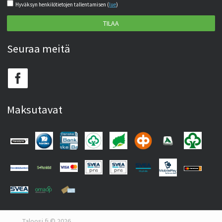
Hyväksyn henkilötietojen tallentamisen (
lue
)
TILAA
Seuraa meitä
Maksutavat
Taloosi.fi © 2026