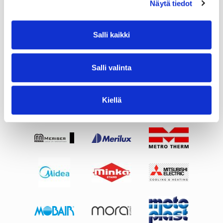
Näytä tiedot
Salli kaikki
Salli valinta
Kiellä