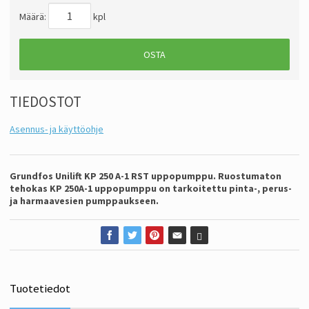
Määrä:
kpl
OSTA
TIEDOSTOT
Asennus- ja käyttöohje
Grundfos Unilift KP 250 A-1 RST uppopumppu. Ruostumaton
tehokas KP 250A-1 uppopumppu on tarkoitettu pinta-, perus-
ja harmaavesien pumppaukseen.
Tuotetiedot