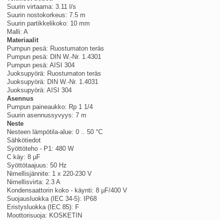
Suurin virtaama: 3.11 l/s
Suurin nostokorkeus: 7.5 m
Suurin partikkelikoko: 10 mm
Malli: A
Materiaalit
Pumpun pesä: Ruostumaton teräs
Pumpun pesä: DIN W.-Nr. 1.4301
Pumpun pesä: AISI 304
Juoksupyörä: Ruostumaton teräs
Juoksupyörä: DIN W.-Nr. 1.4031
Juoksupyörä: AISI 304
Asennus
Pumpun paineaukko: Rp 1 1/4
Suurin asennussyvyys: 7 m
Neste
Nesteen lämpötila-alue: 0 .. 50 °C
Sähkötiedot
Syöttöteho - P1: 480 W
C käy: 8 µF
Syöttötaajuus: 50 Hz
Nimellisjännite: 1 x 220-230 V
Nimellisvirta: 2.3 A
Kondensaattorin koko - käynti: 8 µF/400 V
Suojausluokka (IEC 34-5): IP68
Eristysluokka (IEC 85): F
Moottorisuoja: KOSKETIN