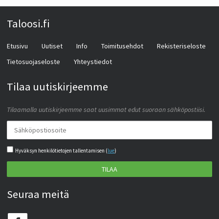
Taloosi.fi
Etusivu
Uutiset
Info
Toimitusehdot
Rekisteriseloste
Tietosuojaseloste
Yhteystiedot
Tilaa uutiskirjeemme
Tilaamalla uutiskirjeemme saat uusimmat edut suoraan sähköpostiisi.
Hyväksyn henkilötietojen tallentamisen (
lue
)
TILAA
Seuraa meitä