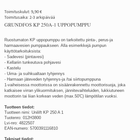
Toimituskulut: 9,90 €
Toimitusaika: 2-3 arkipäivää
GRUNDFOS KP 250A-1 UPPOPUMPPU
Ruostumaton KP uppopumppu on tarkoitettu pinta-, perus-ja
harmaavesien pumppaukseen. Alla esimerkkejä pumpun
käyttötarkoituksista:
- Sadevesi (pintavesi)
- Kellariin tunkeutuva pohjavesi
- Kastelu
- Uima- ja suihkualtaan tyhjennys
- Harmaan jäteveden tyhjennys-ja /tai siirtopumppuna
1-vaiheisessa moottorissa on sisäänrakennettu moottorisuoja, joka
katkaisee virran ylikuormituksen, jännitevaihteluiden, lukkiutuneen
moottorin tai liian korkean veden (max.50'C) lämpötilan vuoksi.
Tuotteen tiedot:
Tuotteen nimi: Unilift KP 250 A 1
Tuotenro: 012H3800
Lvi-nro:
4822507
EAN-numero: 5700391116810
Tekniset tiedot: