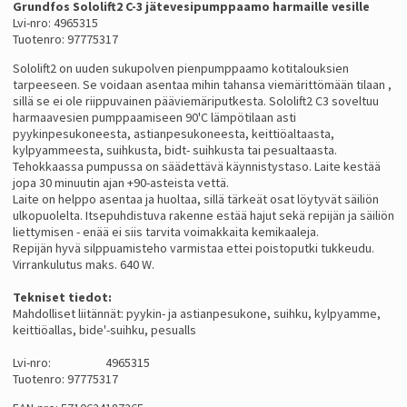
Grundfos Sololift2 C-3 jätevesipumppaamo harmaille vesille
Lvi-nro: 4965315
Tuotenro: 97775317
Sololift2 on uuden sukupolven pienpumppaamo kotitalouksien
tarpeeseen. Se voidaan asentaa mihin tahansa viemärittömään tilaan ,
sillä se ei ole riippuvainen pääviemäriputkesta. Sololift2 C3 soveltuu
harmaavesien pumppaamiseen 90'C lämpötilaan asti
pyykinpesukoneesta, astianpesukoneesta, keittiöaltaasta,
kylpyammeesta, suihkusta, bidt- suihkusta tai pesualtaasta.
Tehokkaassa pumpussa on säädettävä käynnistystaso. Laite kestää
jopa 30 minuutin ajan +90-asteista vettä.
Laite on helppo asentaa ja huoltaa, sillä tärkeät osat löytyvät säiliön
ulkopuolelta. Itsepuhdistuva rakenne estää hajut sekä repijän ja säiliön
liettymisen - enää ei siis tarvita voimakkaita kemikaaleja.
Repijän hyvä silppuamisteho varmistaa ettei poistoputki tukkeudu.
Virrankulutus maks. 640 W.
Tekniset tiedot:
Mahdolliset liitännät: pyykin- ja astianpesukone, suihku, kylpyamme,
keittiöallas, bide'-suihku, pesualls
Lvi-nro: 4965315
Tuotenro: 97775317