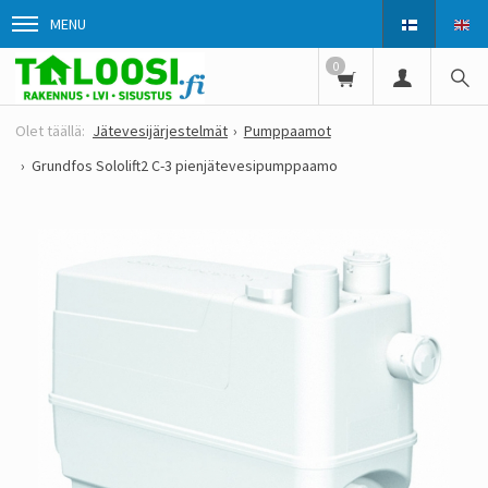
MENU
0
Jätevesijärjestelmät
Pumppaamot
Grundfos Sololift2 C-3 pienjätevesipumppaamo