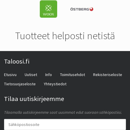
Tuotteet helposti netistä
Taloosi.fi
Etusivu
Uutiset
Info
Toimitusehdot
Rekisteriseloste
Tietosuojaseloste
Yhteystiedot
Tilaa uutiskirjeemme
Tilaamalla uutiskirjeemme saat uusimmat edut suoraan sähköpostiisi.