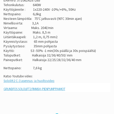
EAN-nro: 5710624187265
Tehonkulutus: 640W
Käyttöjännite : 1x220-240V -10%/+6%, 50Hz
Nettopaino: 6,6kg
Nesteen lämpötila: 75'C jatkuvasti (90'C 30min ajan)
Nimellisvirta: 3,1A
Virtaama: Maks. 204l/min
Käyttöpaine: Maks. 8,5 m
Liitäntäkaapeli: 1,2 m, 0,75 mm2
Käynnistystaso: 65 mm pohjasta
Pysäytystaso: 35mm pohjasta
Käyttö: S3 -50% -1 min(30s päällä ja 30s poispäältä)
Tuloputket: Halkaisija 32/36/40/50/ mm
Paineputket: Halkaisija 22/25/28/32/36/40 mm
Nettopaino: 7,6 kg
Katso Youtube video:
Sololift2 C-3 asennus- ja huoltovideo
GRUNDFOS SOLOLIFT2 FINNISH -PIENPUMPPAAMOT