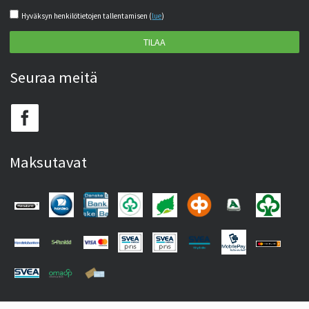
Hyväksyn henkilötietojen tallentamisen (
lue
)
TILAA
Seuraa meitä
Maksutavat