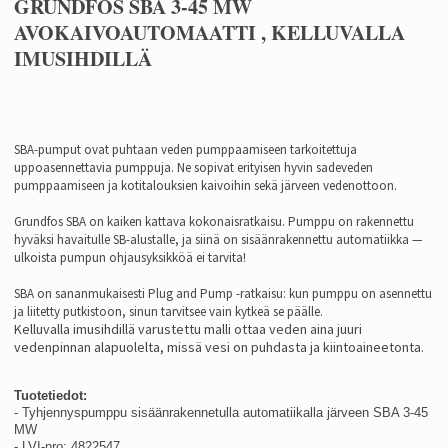
GRUNDFOS SBA 3-45 MW
AVOKAIVOAUTOMAATTI , KELLUVALLA
IMUSIHDILLÄ
SBA-pumput ovat puhtaan veden pumppaamiseen tarkoitettuja
uppoasennettavia pumppuja. Ne sopivat erityisen hyvin sadeveden
pumppaamiseen ja kotitalouksien kaivoihin sekä järveen vedenottoon.
Grundfos SBA on kaiken kattava kokonaisratkaisu. Pumppu on rakennettu
hyväksi havaitulle SB-alustalle, ja siinä on sisäänrakennettu automatiikka —
ulkoista pumpun ohjausyksikköä ei tarvita!
SBA on sananmukaisesti Plug and Pump -ratkaisu: kun pumppu on asennettu
ja liitetty putkistoon, sinun tarvitsee vain kytkeä se päälle.
Kelluvalla imusihdillä varustettu malli ottaa veden aina juuri
vedenpinnan alapuolelta, missä vesi on puhdasta ja kiintoaineetonta.
Tuotetiedot:
- Tyhjennyspumppu sisäänrakennetulla automatiikalla järveen SBA 3-45
MW
- LVI-nro: 4822547