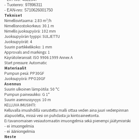
- Tuotenro: 97896311
- EAN-nro: 5710626001750
Tekniset
Nimellisvirtaama: 2.83 m³/h
Nimellisnostokorkeus: 30.1 m
Nimellis juoksupyörä: 102 mm
Juoksupyörän tyyppi: SULJETTU
Juoksupyörät: 4
Suurin partikkelikoko: 1 mm
Approvals and markings: 1
Käyrätoleranssit: ISO 9906:1999 Annex A
Start pressure: Automatic
Materiaalit
Pumpun pesä: PP30GF
Juoksupyörä: PPO20GF
Asennus
Suurin ulkoinen lämpötila: 50 °C
Pumpun paineaukko: G 1"
Suurin asennussyvyys: 10 m
KELLUVA IMUSIHTI:
Kelluvalla imusihdillä varustettu malli ottaa veden aina juuri vedenpinnan
alapuolelta, missä vesi on puhdasta ja kiintoaineetonta.
Ei tavanomaisen vesiautomaatin imuongelmia sekä pienempi jäätymisriski
- ei imuongelmia
- ei ääniongelmia
Neste