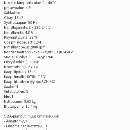
Nesteen lämpötila-alue: 0 .. 40 °C
pH-arvoalue: 4-9
Sähkötiedot
C käy: 13 µF
Syöttötaajuus: 50 Hz
Nimellisjännite: 1 x 220-240 V
Nimellisvirta: 4.8 A
Käynnistysvirta: 12 %
Cos phi nopeus 3: 0,94
Nimellisnopeus: 2800 rpm
Kondensaattorin koko - käynti: 13 µF/450 V
Suojausluokka (IEC 34-5): IP68
Eristysluokka (IEC 85): F
Moottorisuoja: KYLLÄ
Kaapelipituus: 15 m
Kaapelimalli: H07RN-F 3G1
Kaapeliliitoksen tyyppi: SCHUKO
Säätimet
Virtauskytkin: N
Muut
Nettopaino: 9.63 kg
Bruttopaino: 10.4 kg
SBA-pumpun muut ominaisuudet
- Äänettömyys
- Erinomainen luotettavuus