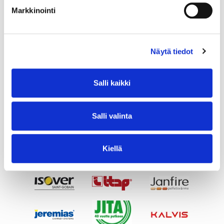
Markkinointi
Näytä tiedot
Salli kaikki
Salli valinta
Kiellä