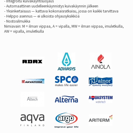
- Integroitu kuivakäyntisuojaus
- Automaattinen uudelleenkäynnistys kuivakäynnin jälkeen
- Yksinkertaisuus — kattava kokonaisratkaisu, jossa on kaikki tarvittava
- Helppo asennus — ei ulkoista ohjausyksikköä
- Nostosilmukka
Nimiavain: M = ilman vippaa, A = vipalla, MW = ilman vippaa, imuletkulla,
AW = vipalla, imuletkulla