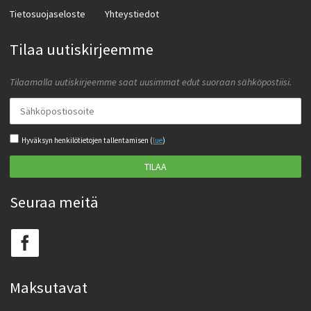
Tietosuojaseloste
Yhteystiedot
Tilaa uutiskirjeemme
Tilaamalla uutiskirjeemme saat uusimmat edut suoraan sähköpostiisi.
Hyväksyn henkilötietojen tallentamisen (
lue
)
TILAA
Seuraa meitä
Maksutavat