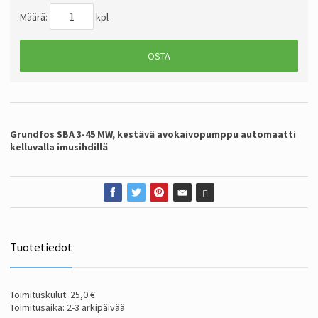
Määrä:
kpl
OSTA
Grundfos SBA 3-45 MW, kestävä avokaivopumppu automaatti
kelluvalla imusihdillä
Tuotetiedot
Toimituskulut: 25,0 €
Toimitusaika: 2-3 arkipäivää