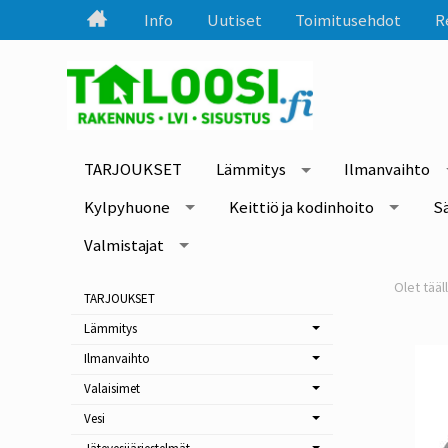
Info
Uutiset
Toimitusehdot
R
TARJOUKSET
Lämmitys
Ilmanvaihto
Kylpyhuone
Keittiö ja kodinhoito
S
Valmistajat
TARJOUKSET
Lämmitys
Ilmanvaihto
Valaisimet
Vesi