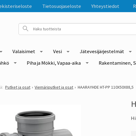
ekisteriseloste
Tietosuojaseloste
Yhteystiedot
R
Valaisimet
Vesi
Jätevesijärjestelmät
ähkö
Piha ja Mökki, Vapaa-aika
Rakentaminen, S
Putket ja osat
Viemäriputket ja osat
HAARAYHDE HT-PP 110X50X88,5
H
Hi