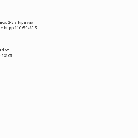
ika: 2-3 arkipäivää
e ht-pp 110x50x88,5
edot:
2450105