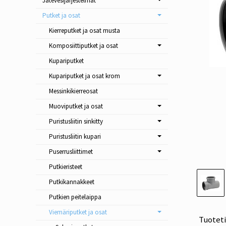
Jätevesijärjestelmät
Putket ja osat
Kierreputket ja osat musta
Komposiittiputket ja osat
Kupariputket
Kupariputket ja osat krom
Messinkikierreosat
Muoviputket ja osat
Puristusliitin sinkitty
Puristusliitin kupari
Puserrusliittimet
Putkieristeet
Putkikannakkeet
Putkien peitelaippa
Viemäriputket ja osat
Tuotet