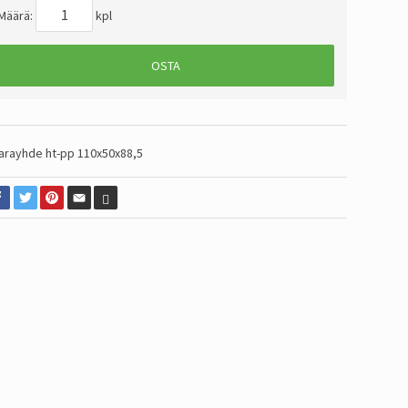
Määrä:
kpl
OSTA
arayhde ht-pp 110x50x88,5