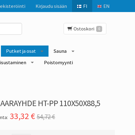
ekisteröinti
Kirjaudu sisään
FI
EN
Ostoskori
0
Putket ja osat
Sauna
isustaminen
Poistomyynti
AARAYHDE HT-PP 110X50X88,5
33,32
€
54,72 €
nta: