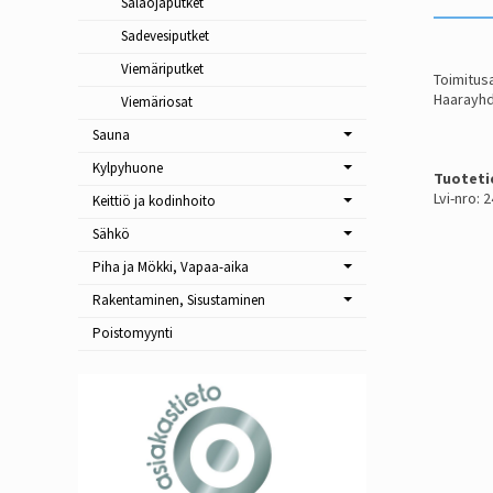
Salaojaputket
Sadevesiputket
Viemäriputket
Toimitusa
Haarayhd
Viemäriosat
Sauna
Kylpyhuone
Tuoteti
Lvi-nro: 
Keittiö ja kodinhoito
Sähkö
Piha ja Mökki, Vapaa-aika
Rakentaminen, Sisustaminen
Poistomyynti