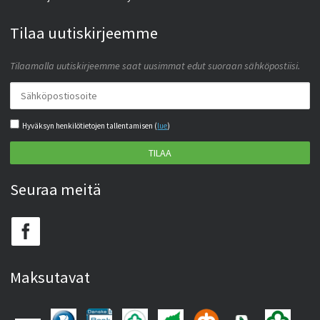
Tilaa uutiskirjeemme
Tilaamalla uutiskirjeemme saat uusimmat edut suoraan sähköpostiisi.
Hyväksyn henkilötietojen tallentamisen (
lue
)
TILAA
Seuraa meitä
Maksutavat