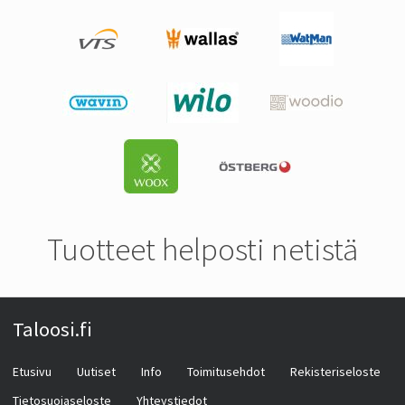
Tuotteet helposti netistä
Taloosi.fi
Etusivu
Uutiset
Info
Toimitusehdot
Rekisteriseloste
Tietosuojaseloste
Yhteystiedot