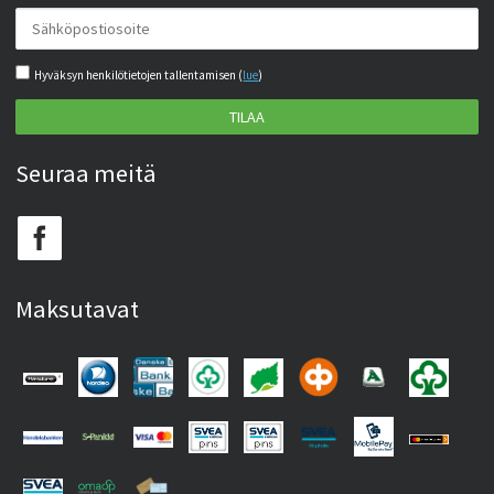
Hyväksyn henkilötietojen tallentamisen (
lue
)
TILAA
Seuraa meitä
Maksutavat