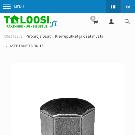
MENU
0
Putket ja osat
Kierreputket ja osat musta
HATTU MUSTA DN 15