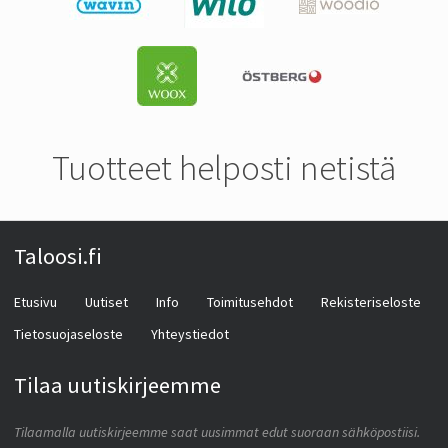
Tuotteet helposti netistä
Taloosi.fi
Etusivu
Uutiset
Info
Toimitusehdot
Rekisteriseloste
Tietosuojaseloste
Yhteystiedot
Tilaa uutiskirjeemme
Tilaamalla uutiskirjeemme saat uusimmat edut suoraan sähköpostiisi.