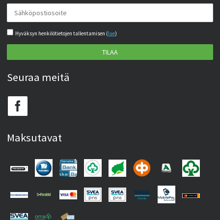
Hyväksyn henkilötietojen tallentamisen (
lue
)
TILAA
Seuraa meitä
Maksutavat