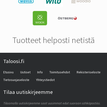
Tuotteet helposti netistä
Taloosi.fi
Etusivu
Uutiset
Info
Toimitusehdot
Rekisteriseloste
Tietosuojaseloste
Yhteystiedot
Tilaa uutiskirjeemme
Tilaamalla uutiskirjeemme saat uusimmat edut suoraan sähköpostiisi.