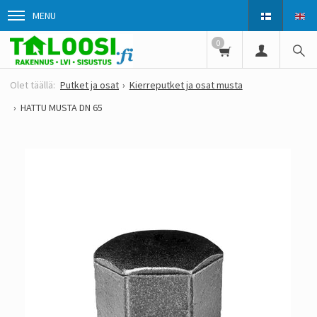
MENU
0
Putket ja osat
Kierreputket ja osat musta
HATTU MUSTA DN 65