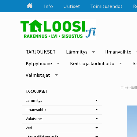
Info
Uutiset
Toimitusehdot
R
TARJOUKSET
Lämmitys
Ilmanvaihto
Kylpyhuone
Keittiö ja kodinhoito
S
Valmistajat
TARJOUKSET
Lämmitys
Ilmanvaihto
Valaisimet
Vesi