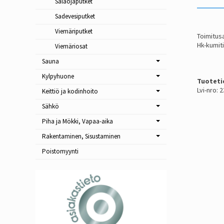
Salaojaputket
Sadevesiputket
Viemäriputket
Toimitusa
Hk-kumit
Viemäriosat
Sauna
Kylpyhuone
Tuoteti
Lvi-nro: 
Keittiö ja kodinhoito
Sähkö
Piha ja Mökki, Vapaa-aika
Rakentaminen, Sisustaminen
Poistomyynti