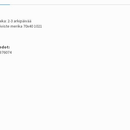
ika: 2-3 arkipäivää
iiviste merika 70x40 1021
edot:
2376074