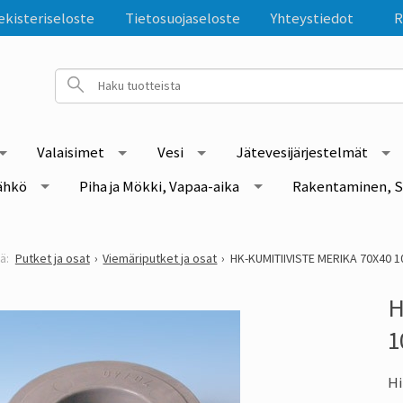
ekisteriseloste
Tietosuojaseloste
Yhteystiedot
R
Valaisimet
Vesi
Jätevesijärjestelmät
ähkö
Piha ja Mökki, Vapaa-aika
Rakentaminen, S
Putket ja osat
Viemäriputket ja osat
HK-KUMITIIVISTE MERIKA 70X40 1
H
1
Hi