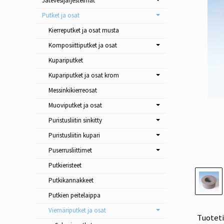
Jätevesijärjestelmät
Putket ja osat
Kierreputket ja osat musta
Komposiittiputket ja osat
Kupariputket
Kupariputket ja osat krom
Messinkikierreosat
Muoviputket ja osat
Puristusliitin sinkitty
Puristusliitin kupari
Puserrusliittimet
Putkieristeet
Putkikannakkeet
Putkien peitelaippa
Viemäriputket ja osat
Tuotet