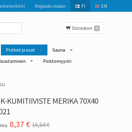
ekisteröinti
Kirjaudu sisään
FI
EN
Ostoskori
0
Putket ja osat
Sauna
isustaminen
Poistomyynti
021
K-KUMITIIVISTE MERIKA 70X40
021
8,37
€
16,64 €
nta: