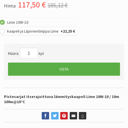
117,50
€
185,12 €
Hinta:
Lime 10W-10
kaapeli ja Läpivientinippa Lime
+22,25 €
Määrä:
kpl
OSTA
Pistesarjat itserajoittuva lämmityskaapeli Lime 10W-10 / 10m
100w@10°C