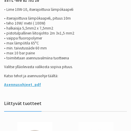
S
STL -nro 81 751 10
-
Lime 10W-10,
itserajoittuva lämpökaapeli
• itserajoittuva lämpökaapeli, pituus 10m
• teho 10W/ metri ( 100W)
• halkaisija 5,5mm2 x 7,5mm2
• pistotulpallinen liitosjohto 2m 3x1,5 mm2
• vaippa fluoropolymer
• max lämpötila 65°C
• min. taivutussäde 60 mm
• max 10 bar paine
• toimitetaan asennusvalmiina tuotteena
Valitse ylläolevasta valikosta sopiva pituus.
Katso tehot ja asennusohje täältä:
Asennusohjeet_pdf
Liittyvät tuotteet