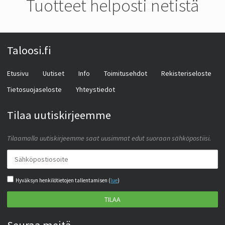
Tuotteet helposti netistä
Taloosi.fi
Etusivu
Uutiset
Info
Toimitusehdot
Rekisteriseloste
Tietosuojaseloste
Yhteystiedot
Tilaa uutiskirjeemme
Tilaamalla uutiskirjeemme saat uusimmat edut suoraan sähköpostiisi.
Hyväksyn henkilötietojen tallentamisen (
lue
)
TILAA