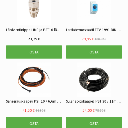
Läpivientinippa LIME ja PST10 lämmityskaapeleille
Lattiatermostaatti ETV-1991 DIN-kisko 16A
23,25 €
79,95 €
100,02 €
OSTA
OSTA
Saneerauskaapeli PST 10 / 6,6m 65w 230v
Sulanapitokaapeli PST 30 / 11m 340w 230v
41,50 €
54,00 €
64,30 €
75,70 €
OSTA
OSTA