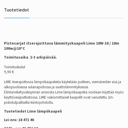
Tuotetiedot
Pistesarjat itserajoittuva lämmityskaapeli Lime 10W-10 / 10m
100w@10°C
Toimitusaika 2-3 arkipäivää.
Toimituskulut
9,90 €
LIME itserajoittuvia lämpökaapeleita käytetään putkien, viemäreiden sisä ja
ulkopuolisessa sulanapidossa ja saattolämmityksessä.
Elintarvikehyväksynnän ansiosta Lime lämpökaapelia voidaan käyttää myös
käyttövesiputkistossa. LIME vakiomittaiset kaapelit ovat varustettu 2m.
pistotulpallisella kiintojohdolla.
Tuotetiedot Lime lämpökaapeli
Lvi-nro: 18 471 40