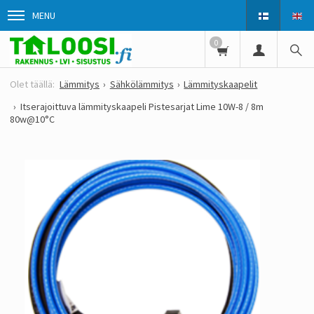
MENU
0
Lämmitys
Sähkölämmitys
Lämmityskaapelit
Itserajoittuva lämmityskaapeli Pistesarjat Lime 10W-8 / 8m
80w@10°C