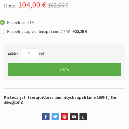
104,00
€
162,65 €
Hinta:
Kaapeli Lime 8M
Kaapeli ja Läpivientinippa Lime 1"/ ¾"
+22,25 €
Määrä:
kpl
OSTA
Pistesarjat itserajoittuva lämmityskaapeli Lime 10W-8 / 8m
80w@10°C