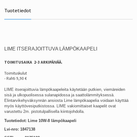
Tuotetiedot
LIME ITSERAJOITTUVA LÄMPÖKAAPELI
TOIMITUSAIKA 2-3 ARKIPÄIVÄÄ.
Toimituskulut
- Rahti 9,90 €
LIME itserajoittuvia lämpökaapeleita käytetään putkien, viemäreiden
sisä ja ulkopuolisessa sulanapidossa ja saattolämmityksessä.
Elintarvikehyväksynnän ansiosta Lime lämpökaapelia voidaan käyttää
myös käyttövesiputkistossa. LIME vakiomittaiset kaapelit ovat
varustettu 2m. pistotulpallisella kiintojohdolla.
Tuotetiedot: Lime 10W-8 lämpökaapeli
Lvi-nro: 1847138