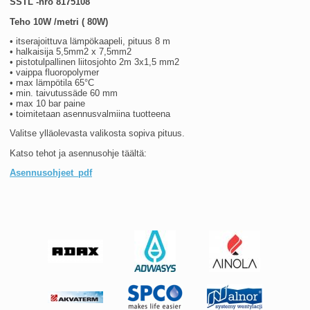
S
STL -nro 8175108
Teho 10W /metri ( 80W)
• itserajoittuva lämpökaapeli, pituus 8 m
• halkaisija 5,5mm2 x 7,5mm2
• pistotulpallinen liitosjohto 2m 3x1,5 mm2
• vaippa fluoropolymer
• max lämpötila 65°C
• min. taivutussäde 60 mm
• max 10 bar paine
• toimitetaan asennusvalmiina tuotteena
Valitse ylläolevasta valikosta sopiva pituus.
Katso tehot ja asennusohje täältä:
Asennusohjeet_pdf