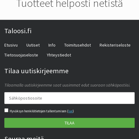
Tuotteet helposti netistä
Taloosi.fi
Etusivu
Uutiset
Info
Toimitusehdot
Rekisteriseloste
Tietosuojaseloste
Yhteystiedot
Tilaa uutiskirjeemme
Tilaamalla uutiskirjeemme saat uusimmat edut suoraan sähköpostiisi.
Hyväksyn henkilötietojen tallentamisen (
lue
)
TILAA
Seuraa meitä