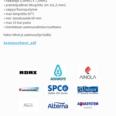
• halkaisija 5,5mm2 x 7,5mm2
• pistotulpallinen liitosjohto 2m 3x1,5 mm2
• vaippa fluoropolymer
• max lämpötila 65°C
• min. taivutussäde 60 mm
• max 10 bar paine
• toimitetaan asennusvalmiina tuotteena
Katso tehot ja asennusohje täältä:
Asennusohjeet_pdf