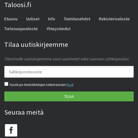
Taloosi.fi
Etusivu
Uutiset
Info
Toimitusehdot
Rekisteriseloste
Tietosuojaseloste
Yhteystiedot
Tilaa uutiskirjeemme
Tilaamalla uutiskirjeemme saat uusimmat edut suoraan sähköpostiisi.
Hyväksyn henkilötietojen tallentamisen (
lue
)
TILAA
Seuraa meitä