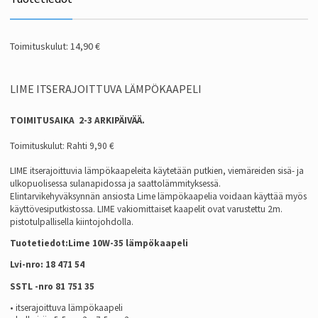
Toimituskulut: 14,90 €
LIME ITSERAJOITTUVA LÄMPÖKAAPELI
TOIMITUSAIKA 2-3 ARKIPÄIVÄÄ.
Toimituskulut: Rahti 9,90 €
LIME itserajoittuvia lämpökaapeleita käytetään putkien, viemäreiden sisä- ja
ulkopuolisessa sulanapidossa ja saattolämmityksessä.
Elintarvikehyväksynnän ansiosta Lime lämpökaapelia voidaan käyttää myös
käyttövesiputkistossa. LIME vakiomittaiset kaapelit ovat varustettu 2m.
pistotulpallisella kiintojohdolla.
Tuotetiedot:Lime 10W-35 lämpökaapeli
Lvi-nro: 18 471 54
S
STL -nro 81 751 35
• itserajoittuva lämpökaapeli