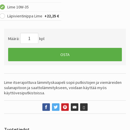
Lime 10W-35
Läpivientinippa Lime
+22,25 €
Määrä:
kpl
OSTA
Lime itserajoittuva lämmityskaapeli sopii putkistojen ja viemäreiden
sulanapitoon ja saattolämmitykseen, voidaan käyttää myös
käyttövesiputkistoissa.
Tuotetiedot