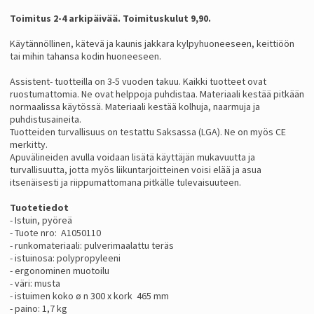
Toimitus 2-4 arkipäivää. Toimituskulut 9,90.
Käytännöllinen, kätevä ja kaunis jakkara kylpyhuoneeseen, keittiöön
tai mihin tahansa kodin huoneeseen.
Assistent- tuotteilla on 3-5 vuoden takuu. Kaikki tuotteet ovat
ruostumattomia. Ne ovat helppoja puhdistaa. Materiaali kestää pitkään
normaalissa käytössä. Materiaali kestää kolhuja, naarmuja ja
puhdistusaineita.
Tuotteiden turvallisuus on testattu Saksassa (LGA). Ne on myös CE
merkitty.
Apuvälineiden avulla voidaan lisätä käyttäjän mukavuutta ja
turvallisuutta, jotta myös liikuntarjoitteinen voisi elää ja asua
itsenäisesti ja riippumattomana pitkälle tulevaisuuteen.
Tuotetiedot
- Istuin, pyöreä
- Tuote nro: A1050110
- runkomateriaali: pulverimaalattu teräs
- istuinosa: polypropyleeni
- ergonominen muotoilu
- väri: musta
- istuimen koko ø n 300 x kork 465 mm
- paino: 1,7 kg