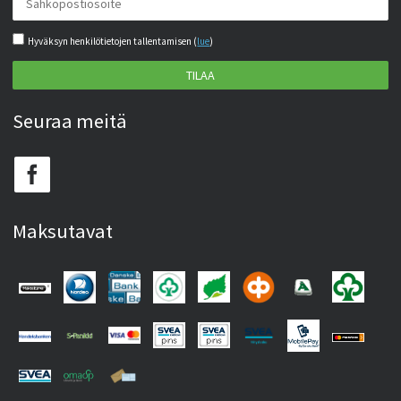
Hyväksyn henkilötietojen tallentamisen (
lue
)
TILAA
Seuraa meitä
Maksutavat