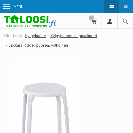
MENU
0
Kylpyhuone
Kylpyhuoneen apuvälineet
Jakkara Ridder pyöreä, valkoinen