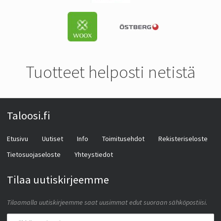
Tuotteet helposti netistä
Taloosi.fi
Etusivu
Uutiset
Info
Toimitusehdot
Rekisteriseloste
Tietosuojaseloste
Yhteystiedot
Tilaa uutiskirjeemme
Tilaamalla uutiskirjeemme saat uusimmat edut suoraan sähköpostiisi.