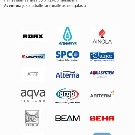
Paineastiamääräys PED 97/23/EG mukaisena
Asennus:
joko lattialle tai seinälle asennusjalasta