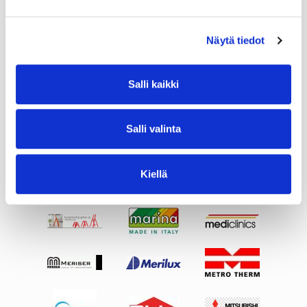
Näytä tiedot
Salli kaikki
Salli valinta
Kiellä