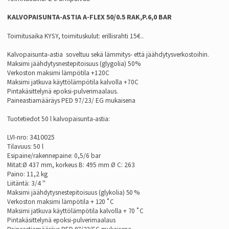
KALVOPAISUNTA-ASTIA A-FLEX 50/0.5 RAK,P.6,0 BAR
Toimitusaika KYSY, toimituskulut: erillisrahti 15€..
Kalvopaisunta-astia soveltuu sekä lämmitys- että jäähdytysverkostoihin.
Maksimi jäähdytysnestepitoisuus (glygolia) 50%
Verkoston maksimi lämpötila +120C
Maksimi jatkuva käyttölämpötila kalvolla +70C
Pintakäsittelynä epoksi-pulverimaalaus.
Paineastiamääräys PED 97/23/ EG mukaisena
Tuotetiedot 50 l kalvopaisunta-astia:
3410025
LVI-nro:
Tilavuus: 50 l
Esipaine/rakennepaine: 0,5/6 bar
Mitat:Ø 437 mm, korkeus B: 495 mm Ø C: 263
Paino: 11,2 kg
Liitäntä: 3/4 ''
Maksimi jäähdytysnestepitoisuus (glykolia) 50 %
Verkoston maksimi lämpötila + 120 ˚C
Maksimi jatkuva käyttölämpötila kalvolla + 70 ˚C
Pintakäsittelynä epoksi-pulverimaalaus