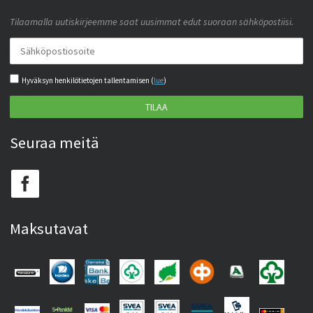
Tilaamalla uutiskirjeemme saat uusimmat edut suoraan sähköpostiisi.
Hyväksyn henkilötietojen tallentamisen (
lue
)
TILAA
Seuraa meitä
Maksutavat