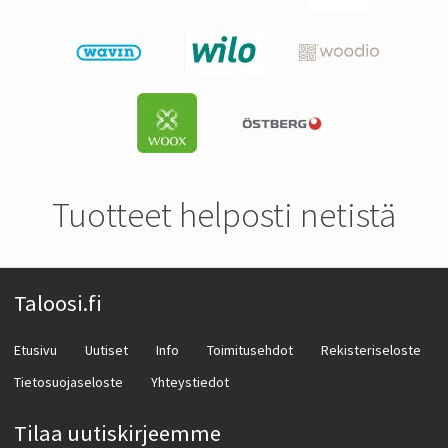
Tuotteet helposti netistä
Taloosi.fi
Etusivu
Uutiset
Info
Toimitusehdot
Rekisteriseloste
Tietosuojaseloste
Yhteystiedot
Tilaa uutiskirjeemme