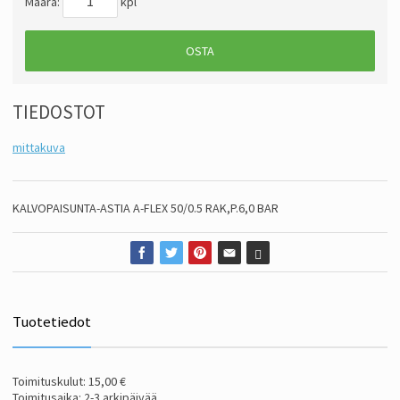
Määrä:
kpl
OSTA
TIEDOSTOT
mittakuva
KALVOPAISUNTA-ASTIA A-FLEX 50/0.5 RAK,P.6,0 BAR
Tuotetiedot
Toimituskulut: 15,00 €
Toimitusaika: 2-3 arkipäivää