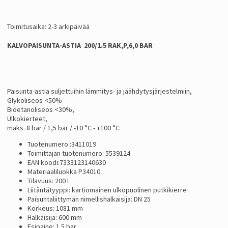
Toimitusaika: 2-3 arkipäivää
KALVOPAISUNTA-ASTIA 200/1.5 RAK,P,6,0 BAR
Paisunta-astia suljettuihin lämmitys- ja jäähdytysjärjestelmiin,
Glykoliseos <50%
Bioetanoliseos <30%,
Ulkokierteet,
maks. 8 bar / 1,5 bar / -10 °C - +100 °C
Tuotenumero :3411019
Toimittajan tuotenumero: 5539124
EAN koodi:7333123140630
Materiaaliluokka P34010
Tilavuus: 200 l
Liitäntätyyppi: kartiomainen ulkopuolinen putkikierre
Paisuntaliittymän nimellishalkaisija: DN 25
Korkeus: 1081 mm
Halkaisija: 600 mm
Esipaine: 1.5 bar