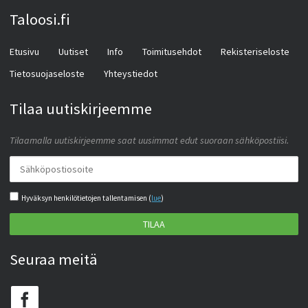
Taloosi.fi
Etusivu
Uutiset
Info
Toimitusehdot
Rekisteriseloste
Tietosuojaseloste
Yhteystiedot
Tilaa uutiskirjeemme
Tilaamalla uutiskirjeemme saat uusimmat edut suoraan sähköpostiisi.
Hyväksyn henkilötietojen tallentamisen (
lue
)
TILAA
Seuraa meitä