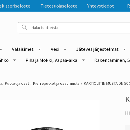
ekisteriseloste
Tietosuojaseloste
Yhteystiedot
R
Valaisimet
Vesi
Jätevesijärjestelmät
ähkö
Piha ja Mökki, Vapaa-aika
Rakentaminen, S
Putket ja osat
Kierreputket ja osat musta
KARTIOLIITIN MUSTA DN 50
K
Hi