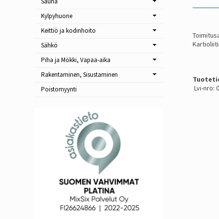
Sauna
Kylpyhuone
Keittiö ja kodinhoito
Toimitusa
Kartiolii
Sähkö
Piha ja Mökki, Vapaa-aika
Rakentaminen, Sisustaminen
Tuoteti
Lvi-nro:
Poistomyynti