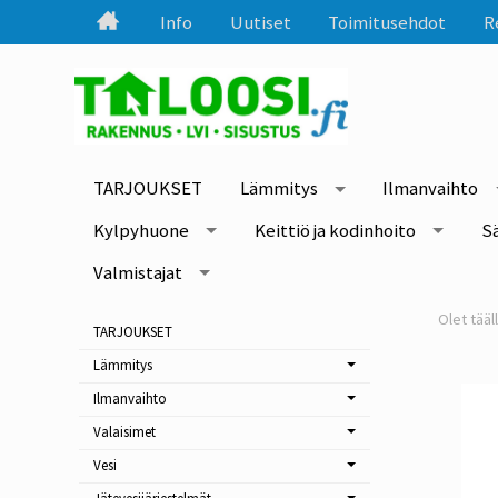
Info
Uutiset
Toimitusehdot
R
TARJOUKSET
Lämmitys
Ilmanvaihto
Kylpyhuone
Keittiö ja kodinhoito
S
Valmistajat
TARJOUKSET
Lämmitys
Ilmanvaihto
Valaisimet
Vesi