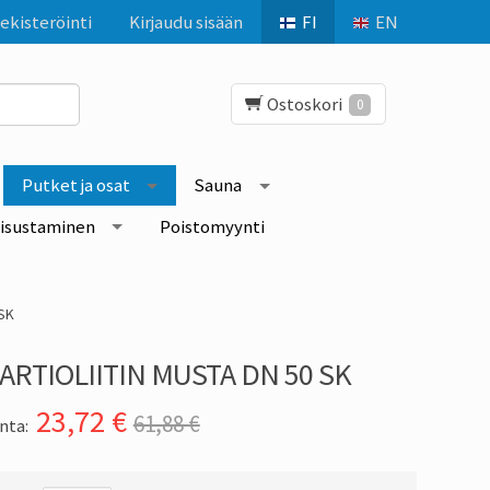
ekisteröinti
Kirjaudu sisään
FI
EN
Ostoskori
0
Putket ja osat
Sauna
isustaminen
Poistomyynti
 SK
ARTIOLIITIN MUSTA DN 50 SK
23,72
€
61,88 €
nta: