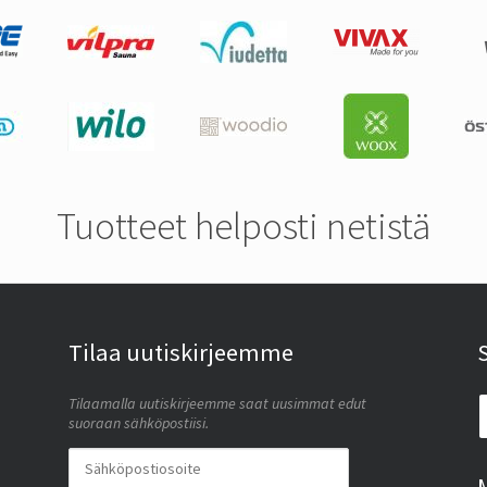
Tuotteet helposti netistä
Tilaa uutiskirjeemme
Tilaamalla uutiskirjeemme saat uusimmat edut
suoraan sähköpostiisi.