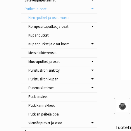
Jätevesijärjestelmät
Putket ja osat
Kierreputket ja osat musta
Komposiittiputket ja osat
Kupariputket
Kupariputket ja osat krom
Messinkikierreosat
Muoviputket ja osat
Puristusliitin sinkitty
Puristusliitin kupari
Puserrusliittimet
Putkieristeet
Putkikannakkeet
Putkien peitelaippa
Viemäriputket ja osat
Tuotet