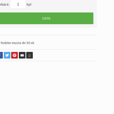
Määrä:
kpl
OSTA
rtioliitin musta dn 50 sk