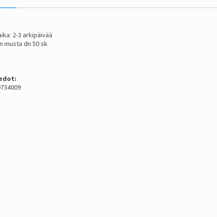
ika: 2-3 arkipäivää
tin musta dn 50 sk
edot:
 0734009