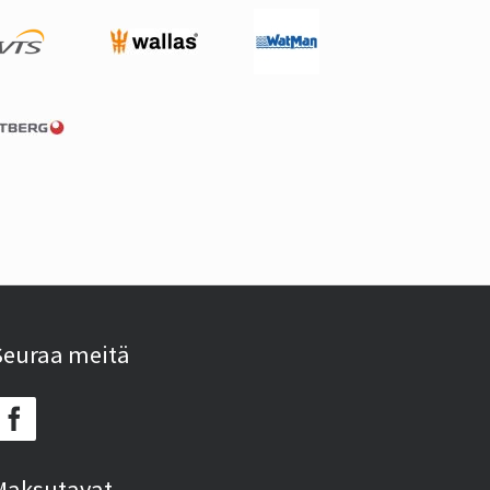
Seuraa meitä
Maksutavat