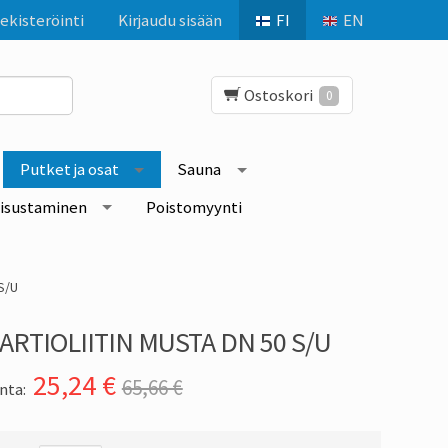
ekisteröinti
Kirjaudu sisään
FI
EN
Ostoskori
0
Putket ja osat
Sauna
isustaminen
Poistomyynti
S/U
ARTIOLIITIN MUSTA DN 50 S/U
25,24
€
65,66 €
nta: