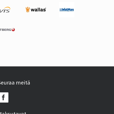
Seuraa meitä
Maksutavat