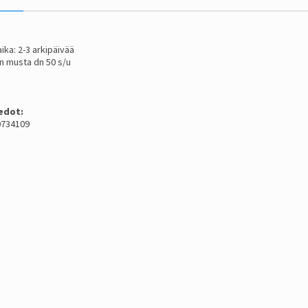
ika: 2-3 arkipäivää
tin musta dn 50 s/u
edot:
 0734109