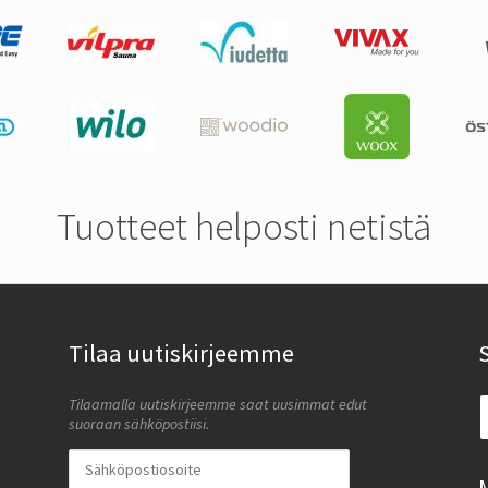
Tuotteet helposti netistä
Tilaa uutiskirjeemme
Tilaamalla uutiskirjeemme saat uusimmat edut
suoraan sähköpostiisi.