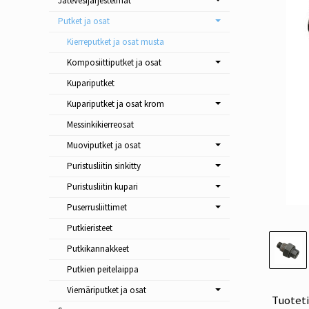
Jätevesijärjestelmät
Putket ja osat
Kierreputket ja osat musta
Komposiittiputket ja osat
Kupariputket
Kupariputket ja osat krom
Messinkikierreosat
Muoviputket ja osat
Puristusliitin sinkitty
Puristusliitin kupari
Puserrusliittimet
Putkieristeet
Putkikannakkeet
Putkien peitelaippa
Viemäriputket ja osat
Tuotet