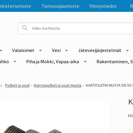
ekisteriseloste
Tietosuojaseloste
Yhteystiedot
R
Valaisimet
Vesi
Jätevesijärjestelmät
ähkö
Piha ja Mökki, Vapaa-aika
Rakentaminen, S
Putket ja osat
Kierreputket ja osat musta
KARTIOLIITIN MUSTA DN 50 
K
Hi