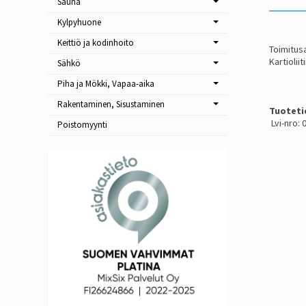
Sauna
Kylpyhuone
Keittiö ja kodinhoito
Toimitusa
Kartiolii
Sähkö
Piha ja Mökki, Vapaa-aika
Rakentaminen, Sisustaminen
Tuoteti
Lvi-nro:
Poistomyynti