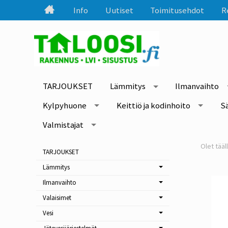
Info
Uutiset
Toimitusehdot
R
TARJOUKSET
Lämmitys
Ilmanvaihto
Kylpyhuone
Keittiö ja kodinhoito
S
Valmistajat
TARJOUKSET
Lämmitys
Ilmanvaihto
Valaisimet
Vesi