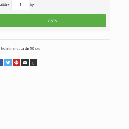
Määrä:
kpl
OSTA
rtioliitin musta dn 50 s/u