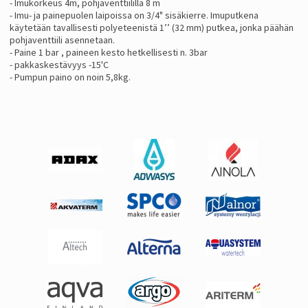
- Imukorkeus 4m, pohjaventtiilillä 8 m
- Imu- ja painepuolen laipoissa on 3/4" sisäkierre. Imuputkena
käytetään tavallisesti polyeteenistä 1’’ (32 mm) putkea, jonka päähän
pohjaventtiili asennetaan.
- Paine 1 bar , paineen kesto hetkellisesti n. 3bar
- pakkaskestävyys -15'C
- Pumpun paino on noin 5,8kg.