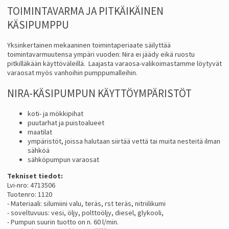
TOIMINTAVARMA JA PITKÄIKÄINEN
KÄSIPUMPPU
Yksinkertainen mekaaninen toimintaperiaate säilyttää
toimintavarmuutensa ympäri vuoden: Nira ei jäädy eikä ruostu
pitkilläkään käyttöväleillä. Laajasta varaosa-valikoimastamme löytyvät
varaosat myös vanhoihin pumppumalleihin.
NIRA-KÄSIPUMPUN KÄYTTÖYMPÄRISTÖT
koti- ja mökkipihat
puutarhat ja puistoalueet
maatilat
ympäristöt, joissa halutaan siirtää vettä tai muita nesteitä ilman
sähköä
sähköpumpun varaosat
Tekniset tiedot:
Lvi-nro: 4713506
Tuotenro: 1120
- Materiaali: silumiini valu, teräs, rst teräs, nitriilikumi
- soveltuvuus: vesi, öljy, polttoöljy, diesel, glykooli,
- Pumpun suurin tuotto on n. 60 l/min.