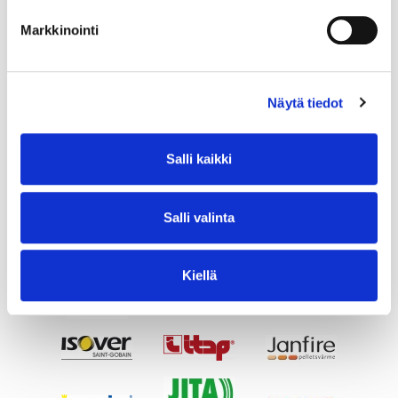
Markkinointi
Näytä tiedot
Salli kaikki
Salli valinta
Kiellä