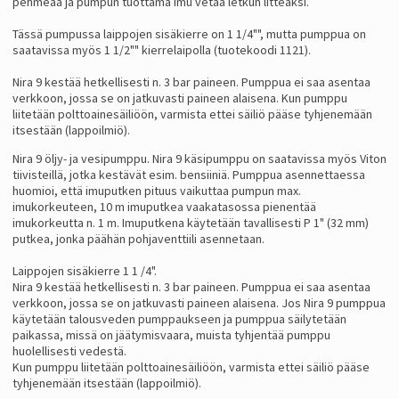
pehmeää ja pumpun tuottama imu vetää letkun litteäksi.
Tässä pumpussa laippojen sisäkierre on 1 1/4"", mutta pumppua on
saatavissa myös 1 1/2"" kierrelaipolla (tuotekoodi 1121).
Nira 9 kestää hetkellisesti n. 3 bar paineen. Pumppua ei saa asentaa
verkkoon, jossa se on jatkuvasti paineen alaisena. Kun pumppu
liitetään polttoainesäiliöön, varmista ettei säiliö pääse tyhjenemään
itsestään (lappoilmiö).
Nira 9 öljy- ja vesipumppu. Nira 9 käsipumppu on saatavissa myös Viton
tiivisteillä, jotka kestävät esim. bensiiniä. Pumppua asennettaessa
huomioi, että imuputken pituus vaikuttaa pumpun max.
imukorkeuteen, 10 m imuputkea vaakatasossa pienentää
imukorkeutta n. 1 m. Imuputkena käytetään tavallisesti P 1" (32 mm)
putkea, jonka päähän pohjaventtiili asennetaan.
Laippojen sisäkierre 1 1 /4".
Nira 9 kestää hetkellisesti n. 3 bar paineen. Pumppua ei saa asentaa
verkkoon, jossa se on jatkuvasti paineen alaisena. Jos Nira 9 pumppua
käytetään talousveden pumppaukseen ja pumppua säilytetään
paikassa, missä on jäätymisvaara, muista tyhjentää pumppu
huolellisesti vedestä.
Kun pumppu liitetään polttoainesäiliöön, varmista ettei säiliö pääse
tyhjenemään itsestään (lappoilmiö).