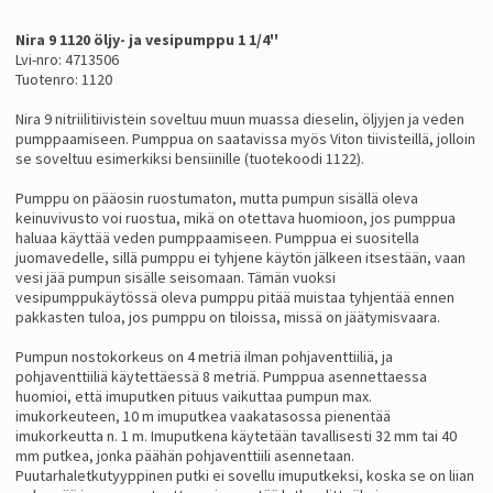
Nira 9 1120 öljy- ja vesipumppu 1 1/4''
Lvi-nro: 4713506
Tuotenro: 1120
Nira 9 nitriilitiivistein soveltuu muun muassa dieselin, öljyjen ja veden
pumppaamiseen. Pumppua on saatavissa myös Viton tiivisteillä, jolloin
se soveltuu esimerkiksi bensiinille (tuotekoodi 1122).
Pumppu on pääosin ruostumaton, mutta pumpun sisällä oleva
keinuvivusto voi ruostua, mikä on otettava huomioon, jos pumppua
haluaa käyttää veden pumppaamiseen. Pumppua ei suositella
juomavedelle, sillä pumppu ei tyhjene käytön jälkeen itsestään, vaan
vesi jää pumpun sisälle seisomaan. Tämän vuoksi
vesipumppukäytössä oleva pumppu pitää muistaa tyhjentää ennen
pakkasten tuloa, jos pumppu on tiloissa, missä on jäätymisvaara.
Pumpun nostokorkeus on 4 metriä ilman pohjaventtiiliä, ja
pohjaventtiiliä käytettäessä 8 metriä. Pumppua asennettaessa
huomioi, että imuputken pituus vaikuttaa pumpun max.
imukorkeuteen, 10 m imuputkea vaakatasossa pienentää
imukorkeutta n. 1 m. Imuputkena käytetään tavallisesti 32 mm tai 40
mm putkea, jonka päähän pohjaventtiili asennetaan.
Puutarhaletkutyyppinen putki ei sovellu imuputkeksi, koska se on liian