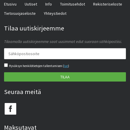
Etusivu
Uutiset
Info
Toimitusehdot
Rekisteriseloste
Tietosuojaseloste
Yhteystiedot
Tilaa uutiskirjeemme
Tilaamalla uutiskirjeemme saat uusimmat edut suoraan sähköpostiisi.
Hyväksyn henkilötietojen tallentamisen (
lue
)
TILAA
Seuraa meitä
Maksutavat