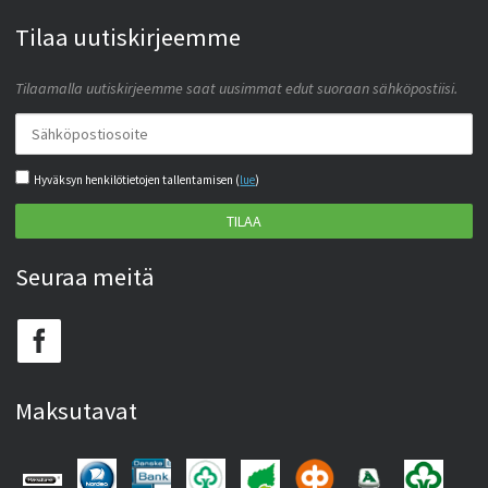
Tilaa uutiskirjeemme
Tilaamalla uutiskirjeemme saat uusimmat edut suoraan sähköpostiisi.
Hyväksyn henkilötietojen tallentamisen (
lue
)
TILAA
Seuraa meitä
Maksutavat