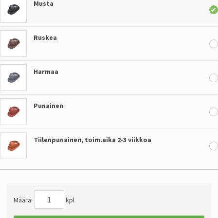
Musta
Ruskea
Harmaa
Punainen
Tiilenpunainen, toim.aika 2-3 viikkoa
Määrä:
kpl