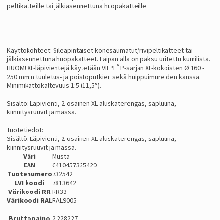
peltikatteille tai jälkiasennettuna huopakatteille
Käyttökohteet: Sileäpintaiset konesaumatut/rivipeltikatteet tai
jälkiasennettuna huopakatteet. Laipan alla on paksu uritettu kumilista.
®
HUOM! XL-läpivientejä käytetään VILPE
P-sarjan XL-kokoisten Ø 160 -
250 mm:n tuuletus- ja poistoputkien sekä huippuimureiden kanssa.
Minimikattokaltevuus 1:5 (11,5°).
Sisältö: Läpivienti, 2-osainen XL-aluskaterengas, sapluuna,
kiinnitysruuvit ja massa.
Tuotetiedot:
Sisältö: Läpivienti, 2-osainen XL-aluskaterengas, sapluuna,
kiinnitysruuvit ja massa.
Väri
Musta
EAN
6410457325429
Tuotenumero
732542
LVI koodi
7813642
Värikoodi RR
RR33
Värikoodi RAL
RAL9005
Bruttopaino
2.228227