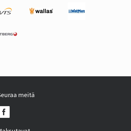
Seuraa meitä
Maksutavat