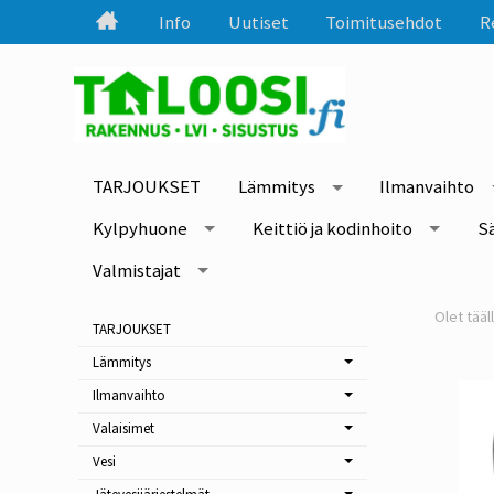
Info
Uutiset
Toimitusehdot
R
TARJOUKSET
Lämmitys
Ilmanvaihto
Kylpyhuone
Keittiö ja kodinhoito
S
Valmistajat
TARJOUKSET
Lämmitys
Ilmanvaihto
Valaisimet
Vesi