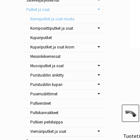
Jätevesijärjestelmät
Putket ja osat
Kierreputket ja osat musta
Komposiittiputket ja osat
Kupariputket
Kupariputket ja osat krom
Messinkikierreosat
Muoviputket ja osat
Puristusliitin sinkitty
Puristusliitin kupari
Puserrusliittimet
Putkieristeet
Putkikannakkeet
Putkien peitelaippa
Viemäriputket ja osat
Tuotet