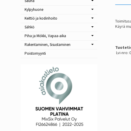
Sauna
Kylpyhuone
Keittiö ja kodinhoito
Toimitusa
Käyrä mu
Sähkö
Piha ja Mökki, Vapaa-aika
Rakentaminen, Sisustaminen
Tuoteti
Lvi-nro:
Poistomyynti