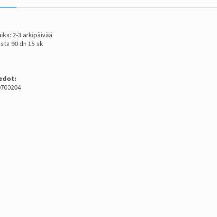
ika: 2-3 arkipäivää
sta 90 dn 15 sk
edot:
 0700204