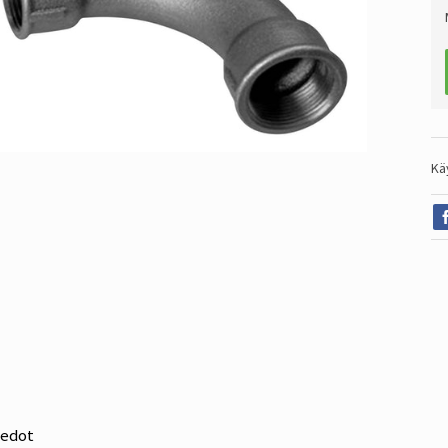
Kä
iedot