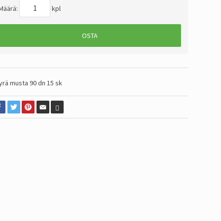
Määrä:
kpl
OSTA
yrä musta 90 dn 15 sk