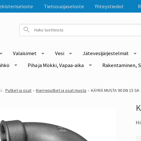
ekisteriseloste
Tietosuojaseloste
Yhteystiedot
R
Valaisimet
Vesi
Jätevesijärjestelmät
ähkö
Piha ja Mökki, Vapaa-aika
Rakentaminen, S
Putket ja osat
Kierreputket ja osat musta
KÄYRÄ MUSTA 90 DN 15 SK
K
Hi