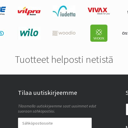
Tuotteet helposti netistä
Tilaa uutiskirjeemme
Tilaamalla uutiskirjeemme saat uusimmat edut
suoraan sähköpostiisi.