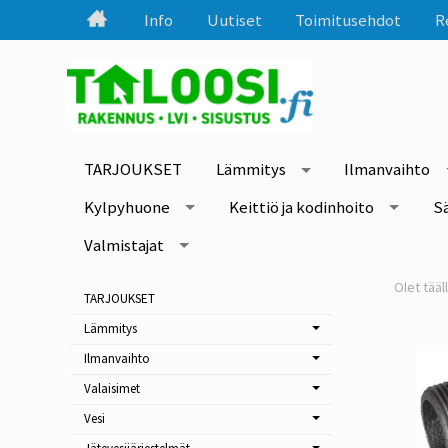
Info
Uutiset
Toimitusehdot
R
TARJOUKSET
Lämmitys
Ilmanvaihto
Kylpyhuone
Keittiö ja kodinhoito
S
Valmistajat
TARJOUKSET
Lämmitys
Ilmanvaihto
Valaisimet
Vesi