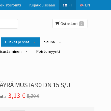
ekisteröinti
Kirjaudu sisään
FI
EN
Ostoskori
0
Putket ja osat
Sauna
isustaminen
Poistomyynti
U
ÄYRÄ MUSTA 90 DN 15 S/U
3,13
€
8,20 €
nta: