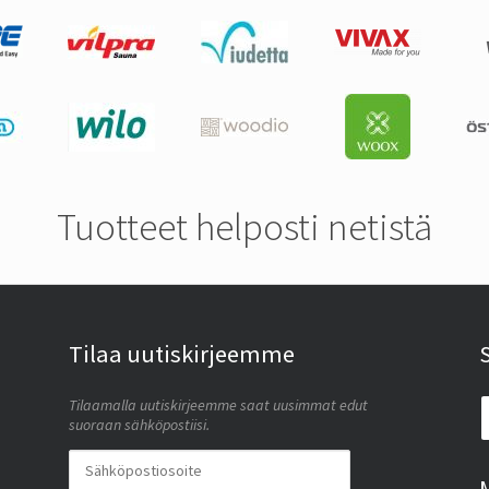
Tuotteet helposti netistä
Tilaa uutiskirjeemme
Tilaamalla uutiskirjeemme saat uusimmat edut
suoraan sähköpostiisi.