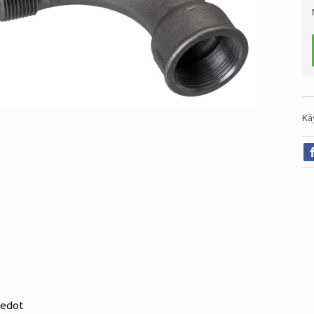
Kä
iedot