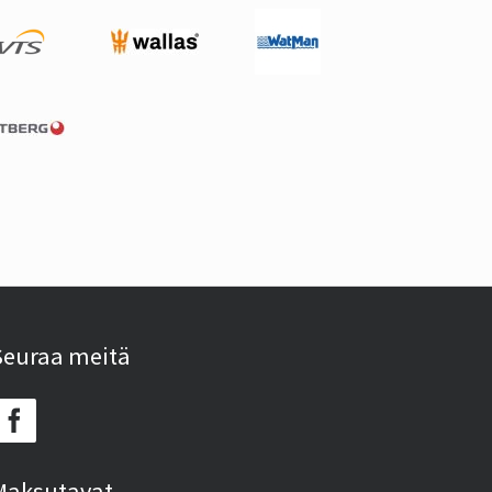
Seuraa meitä
Maksutavat