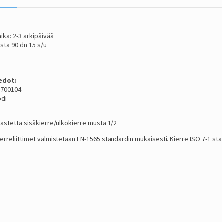
ika: 2-3 arkipäivää
sta 90 dn 15 s/u
edot:
 0700104
odi
-astetta sisäkierre/ulkokierre musta 1/2
ierreliittimet valmistetaan EN-1565 standardin mukaisesti. Kierre ISO 7-1 s