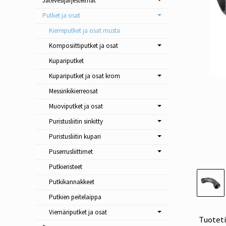
Jätevesijärjestelmät
Putket ja osat
Kierreputket ja osat musta
Komposiittiputket ja osat
Kupariputket
Kupariputket ja osat krom
Messinkikierreosat
Muoviputket ja osat
Puristusliitin sinkitty
Puristusliitin kupari
Puserrusliittimet
Putkieristeet
Putkikannakkeet
Putkien peitelaippa
Viemäriputket ja osat
Tuotet