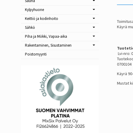
Sauna
Kylpyhuone
Keittiö ja kodinhoito
Toimitusa
Käyrä mu
Sähkö
Piha ja Mökki, Vapaa-aika
Rakentaminen, Sisustaminen
Tuoteti
Lvi-nro:
Poistomyynti
Tuoteko
0700104
Käyrä 90
Mustat k