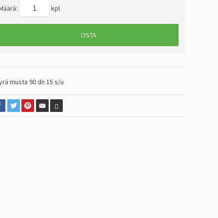
Määrä:
kpl
OSTA
yrä musta 90 dn 15 s/u