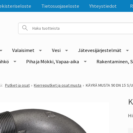
ekisteriseloste
Tietosuojaseloste
Yhteystiedot
R
Valaisimet
Vesi
Jätevesijärjestelmät
ähkö
Piha ja Mökki, Vapaa-aika
Rakentaminen, S
Putket ja osat
Kierreputket ja osat musta
KÄYRÄ MUSTA 90 DN 15 S/
K
Hi