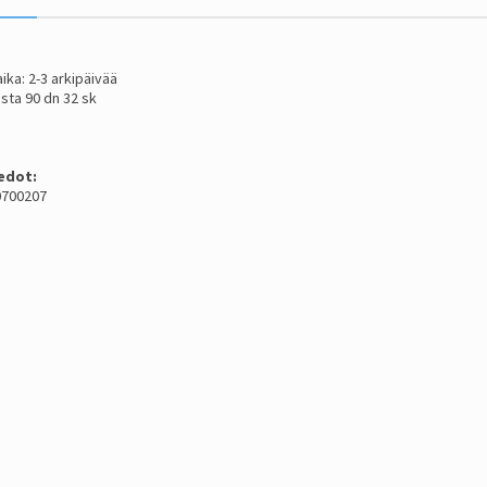
ika: 2-3 arkipäivää
sta 90 dn 32 sk
edot:
 0700207