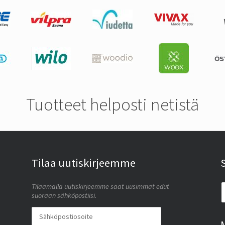
Tuotteet helposti netistä
Tilaa uutiskirjeemme
Tilaamalla uutiskirjeemme saat uusimmat edut
suoraan sähköpostiisi.