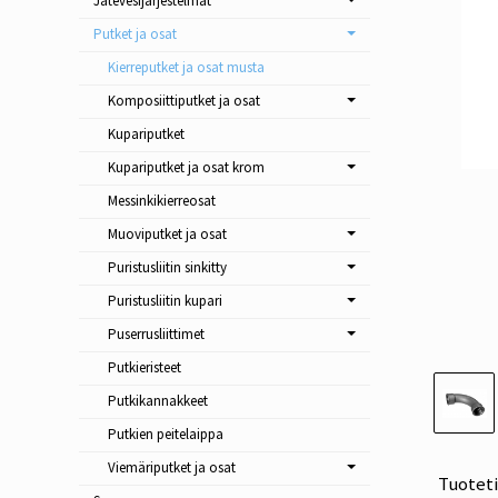
Jätevesijärjestelmät
Putket ja osat
Kierreputket ja osat musta
Komposiittiputket ja osat
Kupariputket
Kupariputket ja osat krom
Messinkikierreosat
Muoviputket ja osat
Puristusliitin sinkitty
Puristusliitin kupari
Puserrusliittimet
Putkieristeet
Putkikannakkeet
Putkien peitelaippa
Viemäriputket ja osat
Tuotet