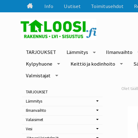
Info
Uutiset
Toimitusehdot
R
TARJOUKSET
Lämmitys
Ilmanvaihto
Kylpyhuone
Keittiö ja kodinhoito
S
Valmistajat
TARJOUKSET
Lämmitys
Ilmanvaihto
Valaisimet
Vesi