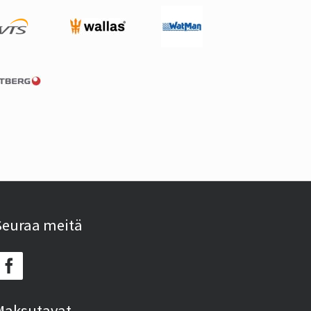
Seuraa meitä
Maksutavat