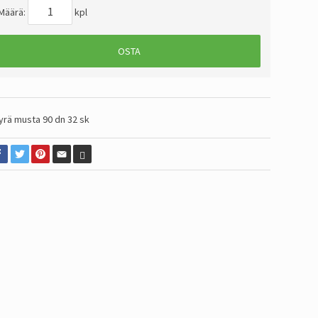
Määrä:
kpl
OSTA
yrä musta 90 dn 32 sk