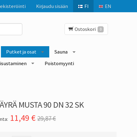
ekisteröinti
Kirjaudu sisään
FI
EN
Ostoskori
0
Putket ja osat
Sauna
isustaminen
Poistomyynti
ÄYRÄ MUSTA 90 DN 32 SK
11,49
€
29,87 €
nta: