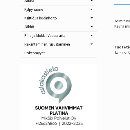
Sauna
Kylpyhuone
Keittiö ja kodinhoito
Toimitusa
Käyrä mu
Sähkö
Piha ja Mökki, Vapaa-aika
Rakentaminen, Sisustaminen
Tuoteti
Lvi-nro:
Poistomyynti