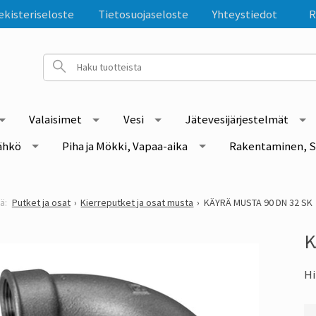
ekisteriseloste
Tietosuojaseloste
Yhteystiedot
R
Valaisimet
Vesi
Jätevesijärjestelmät
ähkö
Piha ja Mökki, Vapaa-aika
Rakentaminen, S
Putket ja osat
Kierreputket ja osat musta
KÄYRÄ MUSTA 90 DN 32 SK
K
Hi