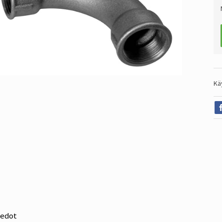
Kä
iedot