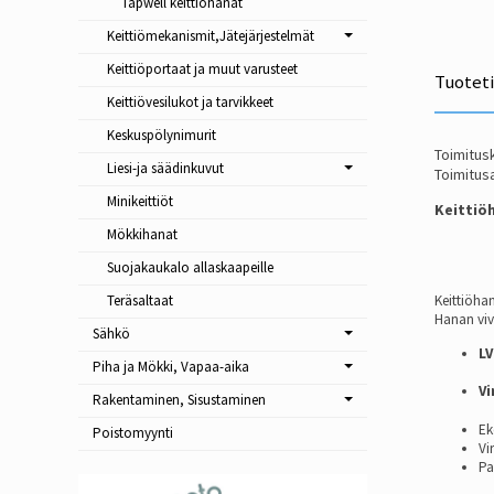
Tapwell keittiöhanat
Keittiömekanismit,Jätejärjestelmät
Keittiöportaat ja muut varusteet
Tuotet
Keittiövesilukot ja tarvikkeet
Keskuspölynimurit
Toimitusk
Liesi-ja säädinkuvut
Toimitusa
Minikeittiöt
Keittiö
Mökkihanat
Suojakaukalo allaskaapeille
Keittiöha
Teräsaltaat
Hanan viv
Sähkö
LV
Piha ja Mökki, Vapaa-aika
Vi
Rakentaminen, Sisustaminen
Ek
Poistomyynti
Vi
Pa