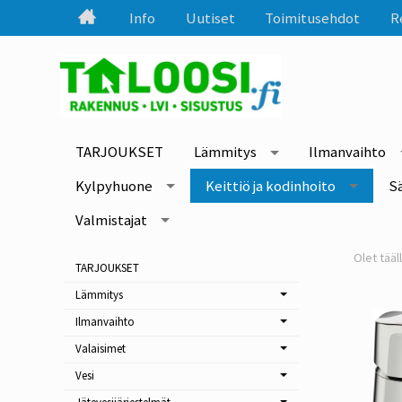
Info
Uutiset
Toimitusehdot
R
TARJOUKSET
Lämmitys
Ilmanvaihto
Kylpyhuone
Keittiö ja kodinhoito
S
Valmistajat
TARJOUKSET
Lämmitys
Ilmanvaihto
Valaisimet
Vesi