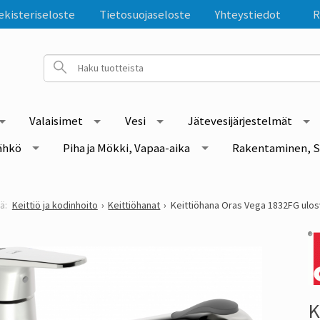
ekisteriseloste
Tietosuojaseloste
Yhteystiedot
R
Valaisimet
Vesi
Jätevesijärjestelmät
ähkö
Piha ja Mökki, Vapaa-aika
Rakentaminen, S
Keittiö ja kodinhoito
Keittiöhanat
Keittiöhana Oras Vega 1832FG ulo
K