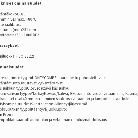
kniset ominaisuudet
itäntäkokoG3/8
mmin vesimax. +80°C
teriaalibrass
ottuma (mm)231 mm
yttöpaine50 - 1000 kPa
ääräykset
niluokkaI (ISO 3822)
minaisuudet
resuuttimen tyyppiHONEYCOMB® - parannettu puhdistettavuus
itäntämuotoJoustavat kytkentäputket
sisuihkun tyyppiUlosvedettävä käsisuihku
vun/Kahvan tyyppiYksi käyttövipu/kahva, Ekotoiminto veden virtaamallle, Kuum
kaaniset osat40 mm keraaminen säätöosa virtaaman ja lämpötilan säädölle
ityisominaisuudet3S-Installation -kiinnitysjärjestelmä
oksuputken tyyppiKääntyvä juoksuputki
ri Kromi
mpötilan säädötLämpötilan ja virtaaman rajoitusmahdollisuus