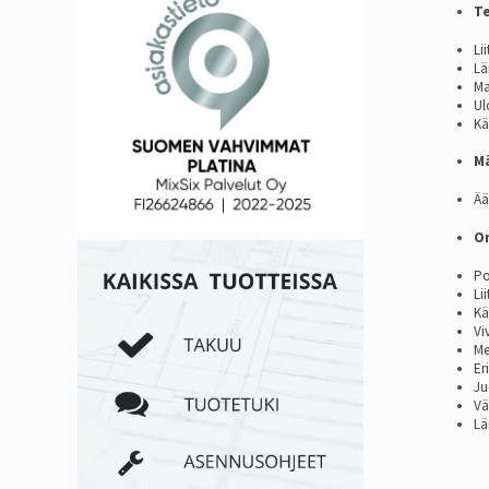
Te
Li
Lä
Ma
Ul
Kä
M
Ää
O
Po
Li
Kä
Vi
Me
Er
Ju
Vä
Lä