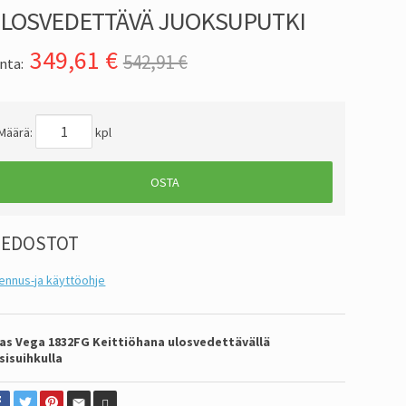
LOSVEDETTÄVÄ JUOKSUPUTKI
349,61
€
542,91 €
nta:
Määrä:
kpl
OSTA
IEDOSTOT
ennus-ja käyttöohje
as Vega 1832FG Keittiöhana ulosvedettävällä
sisuihkulla