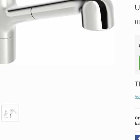
U
Hi
T
As
Or
kä