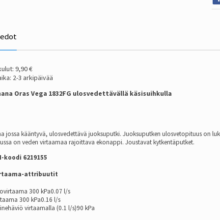
iedot
ulut: 9,90 €
ika: 2-3 arkipäivää
hana Oras Vega 1832FG ulosvedettävällä käsisuihkulla
na jossa kääntyvä, ulosvedettävä juoksuputki. Juoksuputken ulosvetopituus on luki
ussa on veden virtaamaa rajoittava ekonappi. Joustavat kytkentäputket.
I-koodi 6219155
rtaama-attribuutit
ovirtaama 300 kPa0.07 l/s
rtaama 300 kPa0.16 l/s
inehäviö virtaamalla (0.1 l/s)90 kPa