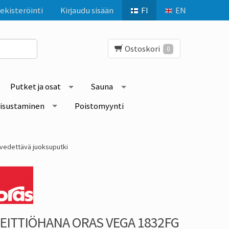
ekisteröinti
Kirjaudu sisään
FI
EN
Ostoskori
0
Putket ja osat
Sauna
isustaminen
Poistomyynti
svedettävä juoksuputki
EITTIÖHANA ORAS VEGA 1832FG